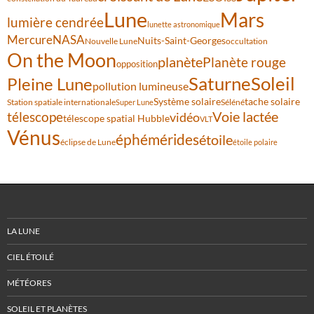
Lune
Mars
lumière cendrée
lunette astronomique
Mercure
NASA
Nuits-Saint-Georges
Nouvelle Lune
occultation
On the Moon
planète
Planète rouge
opposition
Saturne
Soleil
Pleine Lune
pollution lumineuse
Système solaire
tache solaire
Station spatiale internationale
Séléné
Super Lune
Voie lactée
télescope
vidéo
télescope spatial Hubble
VLT
Vénus
éphémérides
étoile
éclipse de Lune
étoile polaire
LA LUNE
CIEL ÉTOILÉ
MÉTÉORES
SOLEIL ET PLANÈTES