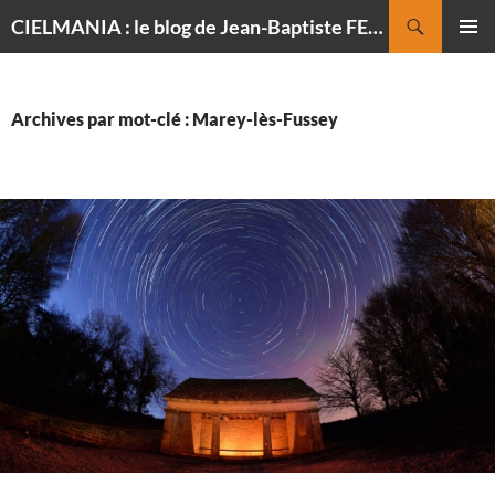
Recherche
CIELMANIA : le blog de Jean-Baptiste FELDMANN, photographe du ciel
ALLER
MENU
AU
PRINCI
CONTENU
Archives par mot-clé : Marey-lès-Fussey