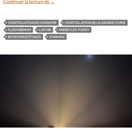
En Bourgogne, le lavoir de Fussey sous le
Continuer la lecture de
→
CONSTELLATION DE CASSIOPÉE
CONSTELLATION DE LA GRANDE OURSE
FLASH IRIDIUM
LAVOIR
MAREY-LÈS-FUSSEY
ROTATION D'ÉTOILES
STARMAX