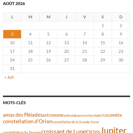
AOÛT 2026
L
M
M
J
V
S
D
1
2
3
4
5
6
7
8
9
10
11
12
13
14
15
16
17
18
19
20
21
22
23
24
25
26
27
28
29
30
31
« Juil
MOTS-CLÉS
amas des Pléiades
comète
astronome
aurore boréale
astéroïde
Chili
constellation d'Orion
constellation de la Grande Ourse
Jupiter
croissant de Lune
ESO
ISS
constellation du Taureau