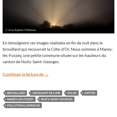
En témoignent ces images réalisées en fin de nuit dans le
brouillard qui recouvrait la Côte-d’Or. Nous sommes à Marey-
lès-Fussey, une petite commune située sur les hauteurs du
canton de Nuits-Saint-Georges.
Jupiter et la Lune dans le brouillard
Continuer la lecture de
→
BROUILLARD
CROISSANT DE LUNE
ÉGLISE
JUPITER
MAREY-LÈS-FUSSEY
NUITS-SAINT-GEORGES
POLLUTION LUMINEUSE