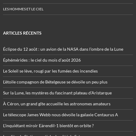
LES HOMMES ET LE CIEL
ARTICLES RÉCENTS
Éclipse du 12 août : un avion de la NASA dans l’ombre de la Lune
Éphémérides : le ciel du mois d’août 2026
Le Soleil se lève, rougi par les fumées des incendies
L’étoile compagnon de Bételgeuse se dévoile un peu plus
Sur la Lune, les mystères du fascinant plateau d’Aristarque
À Céron, un grand gîte accueille les astronomes amateurs
Le télescope James Webb nous dévoile la galaxie Centaurus A
L’inquiétant miroir Eärendil-1 bientôt en orbite ?