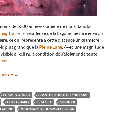
 moins de 5000 années-lumière de nous dans la
 Sagittaire
, la nébuleuse de la Lagune mesure environ
re, ce qui représente à cette distance un diamètre
ois plus grand que la
Pleine Lune
. Avec une magnitude
 visible à l’œil nu à condition de s’éloigner de toute
euse
.
La nébuleuse de la Lagune, une pouponnière d’étoiles
ture de
→
CHARLES MESSIER
CONSTELLATION DU SAGITTAIRE
HERBIG-HARO
LE GENTIL
MESSIER 8
 LAGUNE
OBSERVATOIRE DU MONT LEMMON