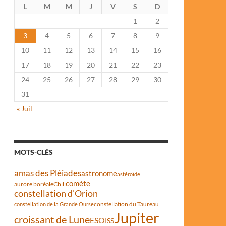
L
M
M
J
V
S
D
1
2
3
4
5
6
7
8
9
10
11
12
13
14
15
16
17
18
19
20
21
22
23
24
25
26
27
28
29
30
31
« Juil
MOTS-CLÉS
amas des Pléiades
astronome
astéroïde
comète
aurore boréale
Chili
constellation d'Orion
constellation du Taureau
constellation de la Grande Ourse
Jupiter
croissant de Lune
ESO
ISS