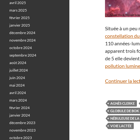
avril 2025
mars 2025
février 2025
janvier 2025
Située à un peu
décembre 2024
constellation du
novembre 2024
110 années-lumiè
octobre 2024
apparent trois f
septembre 2024
de 5 elle devient
août 2024
pollution lumin
juillet 2024
juin 2024
Continuer la lec
mai 2024
avril 2024
mars 2024
AGNÈS CLERKE
février 2024
GLOBULE DE BOK
janvier 2024
NÉBULEUSE DE LA
décembre 2023
VOIE LACTÉE
novembre 2023
octobre 2023