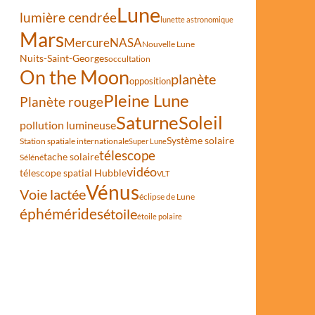
Lune
lumière cendrée
lunette astronomique
Mars
Mercure
NASA
Nouvelle Lune
Nuits-Saint-Georges
occultation
On the Moon
planète
opposition
Pleine Lune
Planète rouge
Saturne
Soleil
pollution lumineuse
Système solaire
Station spatiale internationale
Super Lune
télescope
tache solaire
Séléné
vidéo
télescope spatial Hubble
VLT
Vénus
Voie lactée
éclipse de Lune
éphémérides
étoile
étoile polaire