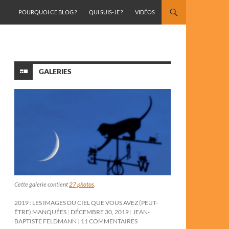
ALLER AU CONTENU
POURQUOI CE BLOG ?
QUI SUIS-JE ?
VIDÉOS
GALERIES
Cette galerie contient
27 photos
.
2019 : LES IMAGES DU CIEL QUE VOUS AVEZ (PEUT-
ÊTRE) MANQUÉES
DÉCEMBRE 30, 2019
JEAN-
BAPTISTE FELDMANN
11 COMMENTAIRES