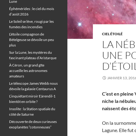
Lune
Éphémérides : le ciel du mois
d’août 2026
Le Soleil se lève, rougi par les
fumées des incendies
CIEL ÉTOILÉ
L’étoile compagnon de
Bételgeuse se dévoile un peu
LA NÉB
plus
UNE P
Sur la Lune, les mystères du
fascinant plateau d’Aristarque
D’ÉTOI
À Céron, un grand gîte
accueille les astronomes
amateurs
JANVIER 13, 201
Le télescope James Webb nous
dévoile la galaxie Centaurus A
C’est en pleine 
L’inquiétant miroir Eärendil-1
niche la nébule
bientôt en orbite ?
naissent des éto
Insolite : la Station spatiale du
côté de Saturne
Découverte de deux curieuses
On la surnomme 
exoplanètes “cotonneuses”
Lagune. Elle fut