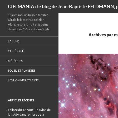
Recherche
CIELMANIA : le blog de Jean-Baptiste FELDMANN, p
"J'ai en moi un besoin terrible.
Dirais-je le mot? La religion.
Alors, je sors la nuit et je peins
des étoiles." Vincent van Gogh
Archives par mo
LA LUNE
CIEL ÉTOILÉ
MÉTÉORES
SOLEIL ET PLANÈTES
LES HOMMES ET LE CIEL
ARTICLES RÉCENTS
Éclipse du 12 août : un avion de
la NASA dans l’ombre de la