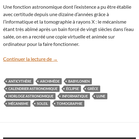
Une fonction astronomique dont l’existence a pu être établie
avec certitude depuis une dizaine d’années grâce à
l’informatique et la tomographie à rayons X : le mécanisme
étant très abîmé après un bain forcé de vingt siècles dans l’eau
salée, on en a recréé une copie virtuelle et animée sur
ordinateur pour la faire fonctionner.
La machine d’Anticythère aurait plus de 
Continuer la lecture de
→
ANTICYTHÈRE
ARCHIMÈDE
BABYLONIEN
CALENDRIER ASTRONOMIQUE
ÉCLIPSE
GRÈCE
HORLOGE ASTRONOMIQUE
INFORMATIQUE
LUNE
MÉCANISME
SOLEIL
TOMOGRAPHIE