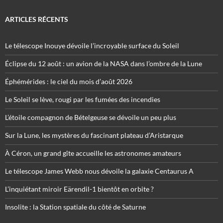
ARTICLES RÉCENTS
Le télescope Inouye dévoile l’incroyable surface du Soleil
Éclipse du 12 août : un avion de la NASA dans l’ombre de la Lune
Éphémérides : le ciel du mois d’août 2026
Le Soleil se lève, rougi par les fumées des incendies
L’étoile compagnon de Bételgeuse se dévoile un peu plus
Sur la Lune, les mystères du fascinant plateau d’Aristarque
À Céron, un grand gîte accueille les astronomes amateurs
Le télescope James Webb nous dévoile la galaxie Centaurus A
L’inquiétant miroir Eärendil-1 bientôt en orbite ?
Insolite : la Station spatiale du côté de Saturne