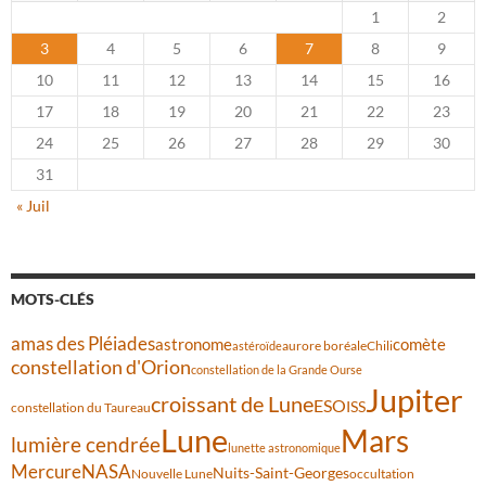
1
2
3
4
5
6
7
8
9
10
11
12
13
14
15
16
17
18
19
20
21
22
23
24
25
26
27
28
29
30
31
« Juil
MOTS-CLÉS
amas des Pléiades
comète
astronome
aurore boréale
astéroïde
Chili
constellation d'Orion
constellation de la Grande Ourse
Jupiter
croissant de Lune
ESO
ISS
constellation du Taureau
Lune
Mars
lumière cendrée
lunette astronomique
Mercure
NASA
Nuits-Saint-Georges
Nouvelle Lune
occultation