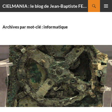
Recherche
CIELMANIA : le blog de Jean-Baptiste FELDMANN, photographe du ciel
ALLER
MENU
AU
PRINCI
CONTENU
Archives par mot-clé : informatique