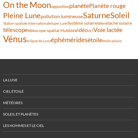
On the Moon
planète
Planète rouge
opposition
Saturne
Soleil
Pleine Lune
pollution lumineuse
Système solaire
tache solaire
Station spatiale internationale
Séléné
Super Lune
Voie lactée
télescope
vidéo
télescope spatial Hubble
VLT
Vénus
éphémérides
étoile
éclipse de Lune
étoile polaire
LA LUNE
CIEL ÉTOILÉ
MÉTÉORES
SOLEIL ET PLANÈTES
LES HOMMES ET LE CIEL