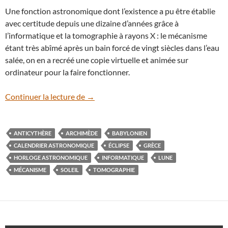
Une fonction astronomique dont l’existence a pu être établie
avec certitude depuis une dizaine d’années grâce à
l’informatique et la tomographie à rayons X : le mécanisme
étant très abîmé après un bain forcé de vingt siècles dans l’eau
salée, on en a recréé une copie virtuelle et animée sur
ordinateur pour la faire fonctionner.
La machine d’Anticythère aurait plus de 
Continuer la lecture de
→
ANTICYTHÈRE
ARCHIMÈDE
BABYLONIEN
CALENDRIER ASTRONOMIQUE
ÉCLIPSE
GRÈCE
HORLOGE ASTRONOMIQUE
INFORMATIQUE
LUNE
MÉCANISME
SOLEIL
TOMOGRAPHIE