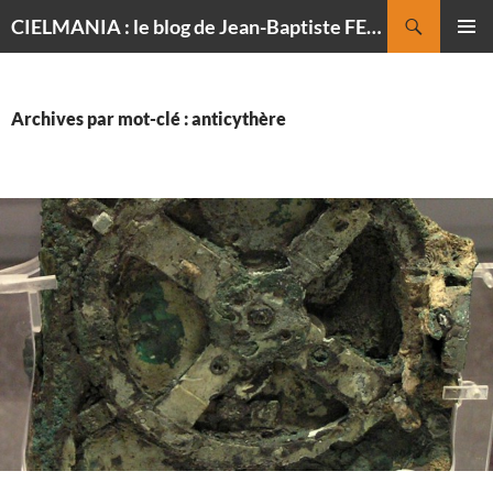
Recherche
CIELMANIA : le blog de Jean-Baptiste FELDMANN, photographe du ciel
ALLER
MENU
AU
PRINCI
CONTENU
Archives par mot-clé : anticythère