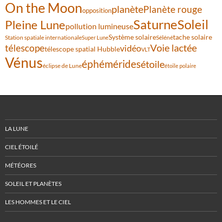
On the Moon
planète
Planète rouge
opposition
Saturne
Soleil
Pleine Lune
pollution lumineuse
Système solaire
tache solaire
Station spatiale internationale
Séléné
Super Lune
Voie lactée
télescope
vidéo
télescope spatial Hubble
VLT
Vénus
éphémérides
étoile
éclipse de Lune
étoile polaire
LA LUNE
CIEL ÉTOILÉ
MÉTÉORES
SOLEIL ET PLANÈTES
LES HOMMES ET LE CIEL