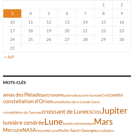
1
2
3
4
5
6
7
8
9
10
11
12
13
14
15
16
17
18
19
20
21
22
23
24
25
26
27
28
29
30
31
« Juil
MOTS-CLÉS
amas des Pléiades
comète
astronome
aurore boréale
astéroïde
Chili
constellation d'Orion
constellation de la Grande Ourse
Jupiter
croissant de Lune
ESO
ISS
constellation du Taureau
Lune
Mars
lumière cendrée
lunette astronomique
Mercure
NASA
Nuits-Saint-Georges
Nouvelle Lune
occultation