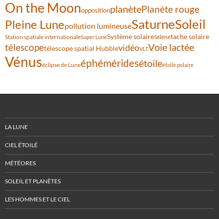
On the Moon
planète
Planète rouge
opposition
Saturne
Soleil
Pleine Lune
pollution lumineuse
Système solaire
tache solaire
Station spatiale internationale
Séléné
Super Lune
Voie lactée
télescope
vidéo
télescope spatial Hubble
VLT
Vénus
éphémérides
étoile
éclipse de Lune
étoile polaire
LA LUNE
CIEL ÉTOILÉ
MÉTÉORES
SOLEIL ET PLANÈTES
LES HOMMES ET LE CIEL