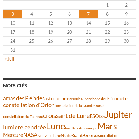
1
2
3
4
5
6
7
8
9
10
11
12
13
14
15
16
17
18
19
20
21
22
23
24
25
26
27
28
29
30
31
« Juil
MOTS-CLÉS
amas des Pléiades
comète
astronome
aurore boréale
astéroïde
Chili
constellation d'Orion
constellation de la Grande Ourse
Jupiter
croissant de Lune
ESO
ISS
constellation du Taureau
Lune
Mars
lumière cendrée
lunette astronomique
Mercure
NASA
Nuits-Saint-Georges
Nouvelle Lune
occultation