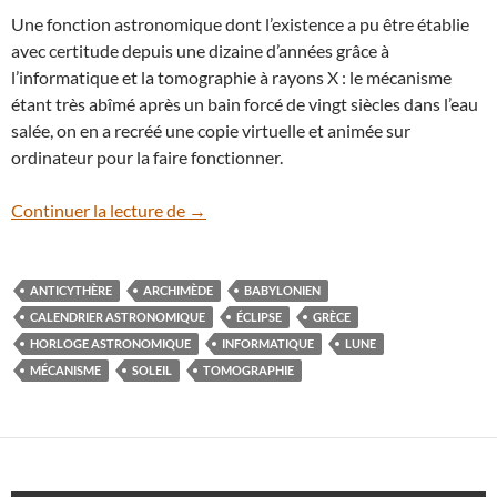
Une fonction astronomique dont l’existence a pu être établie
avec certitude depuis une dizaine d’années grâce à
l’informatique et la tomographie à rayons X : le mécanisme
étant très abîmé après un bain forcé de vingt siècles dans l’eau
salée, on en a recréé une copie virtuelle et animée sur
ordinateur pour la faire fonctionner.
La machine d’Anticythère aurait plus de 
Continuer la lecture de
→
ANTICYTHÈRE
ARCHIMÈDE
BABYLONIEN
CALENDRIER ASTRONOMIQUE
ÉCLIPSE
GRÈCE
HORLOGE ASTRONOMIQUE
INFORMATIQUE
LUNE
MÉCANISME
SOLEIL
TOMOGRAPHIE