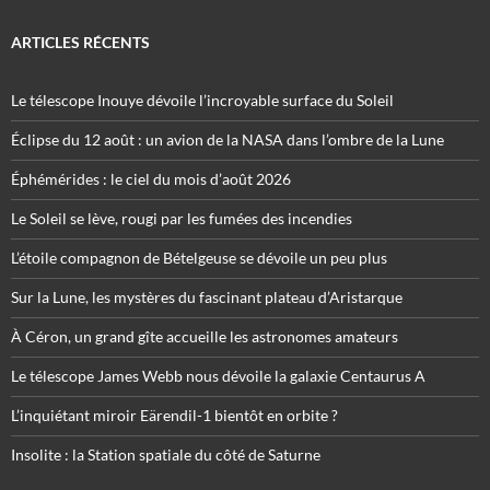
ARTICLES RÉCENTS
Le télescope Inouye dévoile l’incroyable surface du Soleil
Éclipse du 12 août : un avion de la NASA dans l’ombre de la Lune
Éphémérides : le ciel du mois d’août 2026
Le Soleil se lève, rougi par les fumées des incendies
L’étoile compagnon de Bételgeuse se dévoile un peu plus
Sur la Lune, les mystères du fascinant plateau d’Aristarque
À Céron, un grand gîte accueille les astronomes amateurs
Le télescope James Webb nous dévoile la galaxie Centaurus A
L’inquiétant miroir Eärendil-1 bientôt en orbite ?
Insolite : la Station spatiale du côté de Saturne