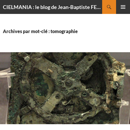
Recherche
CIELMANIA : le blog de Jean-Baptiste FELDMANN, photographe du ciel
ALLER
MENU
AU
PRINCI
CONTENU
Archives par mot-clé : tomographie