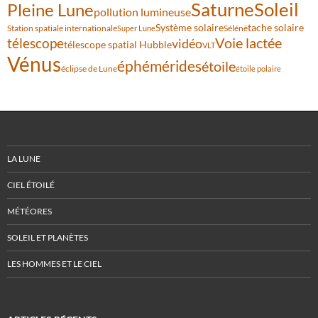
Saturne
Soleil
Pleine Lune
pollution lumineuse
Système solaire
tache solaire
Station spatiale internationale
Séléné
Super Lune
Voie lactée
télescope
vidéo
télescope spatial Hubble
VLT
Vénus
éphémérides
étoile
éclipse de Lune
étoile polaire
LA LUNE
CIEL ÉTOILÉ
MÉTÉORES
SOLEIL ET PLANÈTES
LES HOMMES ET LE CIEL