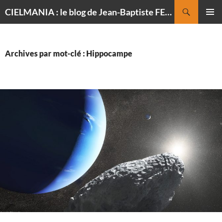
Recherche
CIELMANIA : le blog de Jean-Baptiste FELDMANN, photographe du ciel
ALLER
MENU
AU
PRINCI
CONTENU
Archives par mot-clé : Hippocampe