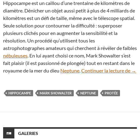
Hippocampe est un caillou d’une trentaine de kilomètres de
diamètre. Dénicher un objet aussi petit à plus de 4 milliards de
kilomètres est un défi de taille, même avec le télescope spatial.
Seule solution pour contourner la difficulté : superposer
plusieurs clichés pour en augmenter la sensibilité et la
résolution. Un procédé qu’utilisent tous les
astrophotographes amateurs qui cherchent à révéler de faibles
nébuleuses
. En lui ayant choisi ce nom, Mark Showalter s’est
fait plaisir (il est passionné de plongée) tout en restant dans le
Hipp
royaume de la mer du dieu
Neptune
.
Continuer la lecture de
→
HIPPOCAMPE
MARK SHOWALTER
NEPTUNE
PROTÉE
GALERIES