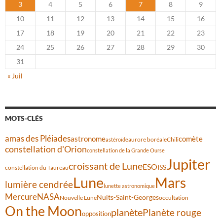
3
4
5
6
7
8
9
10
11
12
13
14
15
16
17
18
19
20
21
22
23
24
25
26
27
28
29
30
31
« Juil
MOTS-CLÉS
amas des Pléiades
comète
astronome
aurore boréale
astéroïde
Chili
constellation d'Orion
constellation de la Grande Ourse
Jupiter
croissant de Lune
ESO
ISS
constellation du Taureau
Lune
Mars
lumière cendrée
lunette astronomique
Mercure
NASA
Nuits-Saint-Georges
Nouvelle Lune
occultation
On the Moon
planète
Planète rouge
opposition