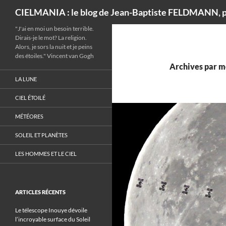
Recherche
CIELMANIA : le blog de Jean-Baptiste FELDMANN, p
"J'ai en moi un besoin terrible.
Dirais-je le mot? La religion.
Alors, je sors la nuit et je peins
des étoiles." Vincent van Gogh
Archives par mo
LA LUNE
CIEL ÉTOILÉ
MÉTÉORES
SOLEIL ET PLANÈTES
LES HOMMES ET LE CIEL
ARTICLES RÉCENTS
Le télescope Inouye dévoile
l’incroyable surface du Soleil