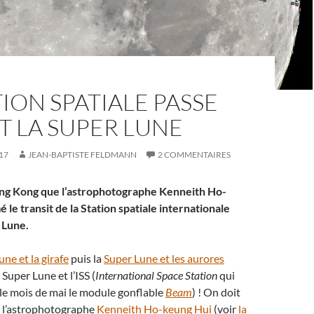
TION SPATIALE PASSE
 LA SUPER LUNE
17
JEAN-BAPTISTE FELDMANN
2 COMMENTAIRES
ong Kong que l’astrophotographe Kenneith Ho-
é le transit de la Station spatiale internationale
 Lune.
ne et la girafe
puis la
Super Lune et les aurores
la Super Lune et l’ISS (
International Space Station
qui
 le mois de mai le module gonflable
Beam
) ! On doit
à l’astrophotographe
Kenneith Ho-keung Hui
(voir
la