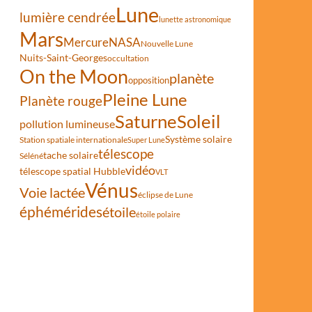
Lune
lumière cendrée
lunette astronomique
Mars
Mercure
NASA
Nouvelle Lune
Nuits-Saint-Georges
occultation
On the Moon
planète
opposition
Pleine Lune
Planète rouge
Saturne
Soleil
pollution lumineuse
Système solaire
Station spatiale internationale
Super Lune
télescope
tache solaire
Séléné
vidéo
télescope spatial Hubble
VLT
Vénus
Voie lactée
éclipse de Lune
éphémérides
étoile
étoile polaire