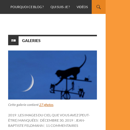
ALLER AU CONTENU
POURQUOI CE BLOG ?
QUI SUIS-JE ?
VIDÉOS
GALERIES
Cette galerie contient
27 photos
.
2019 : LES IMAGES DU CIEL QUE VOUS AVEZ (PEUT-
ÊTRE) MANQUÉES
DÉCEMBRE 30, 2019
JEAN-
BAPTISTE FELDMANN
11 COMMENTAIRES