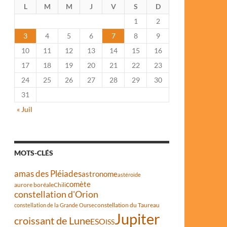
L
M
M
J
V
S
D
1
2
3
4
5
6
7
8
9
10
11
12
13
14
15
16
17
18
19
20
21
22
23
24
25
26
27
28
29
30
31
« Juil
MOTS-CLÉS
amas des Pléiades
astronome
astéroïde
comète
aurore boréale
Chili
constellation d'Orion
constellation du Taureau
constellation de la Grande Ourse
Jupiter
croissant de Lune
ESO
ISS