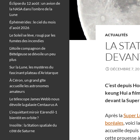
Éclipse du 12 août : un avion de
la NASA dans l’ombre de la
Lune
Éphémérides : le ciel du mois
d’août 2026
ACTUALITÉS
Le Soleil se lève, rougi par les
fumées des incendies
LA STA
L’étoile compagnon de
DEVANT
Bételgeuse se dévoile un peu
plus
Sur la Lune, les mystères du
DÉCEMBRE 7, 20
fascinant plateau d’Aristarque
À Céron, un grand gîte
C’est depuis H
accueille les astronomes
amateurs
keung Hui a film
Le télescope James Webb nous
devant la Super
dévoile la galaxie Centaurus A
L’inquiétant miroir Eärendil-1
Après la
Super Lu
bientôt en orbite ?
boréales
, voici 
Insolite : la Station spatiale du
accueille depuis
côté de Saturne
cette prouesse 