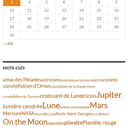
3
4
5
6
7
8
9
10
11
12
13
14
15
16
17
18
19
20
21
22
23
24
25
26
27
28
29
30
31
« Juil
MOTS-CLÉS
amas des Pléiades
comète
astronome
aurore boréale
astéroïde
Chili
constellation d'Orion
constellation de la Grande Ourse
Jupiter
croissant de Lune
ESO
ISS
constellation du Taureau
Lune
Mars
lumière cendrée
lunette astronomique
Mercure
NASA
Nuits-Saint-Georges
Nouvelle Lune
occultation
On the Moon
planète
Planète rouge
opposition