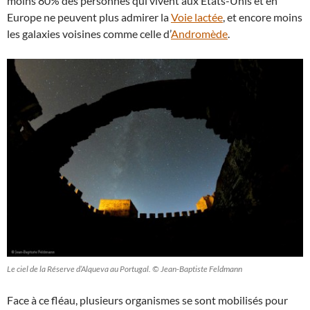
moins 80% des personnes qui vivent aux États-Unis et en
Europe ne peuvent plus admirer la
Voie lactée
, et encore moins
les galaxies voisines comme celle d’
Andromède
.
Le ciel de la Réserve d’Alqueva au Portugal. © Jean-Baptiste Feldmann
Face à ce fléau, plusieurs organismes se sont mobilisés pour