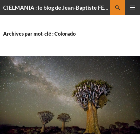
Recherche
CIELMANIA : le blog de Jean-Baptiste FELDMANN, photographe du ciel
ALLER
MENU
AU
PRINCI
CONTENU
Archives par mot-clé : Colorado