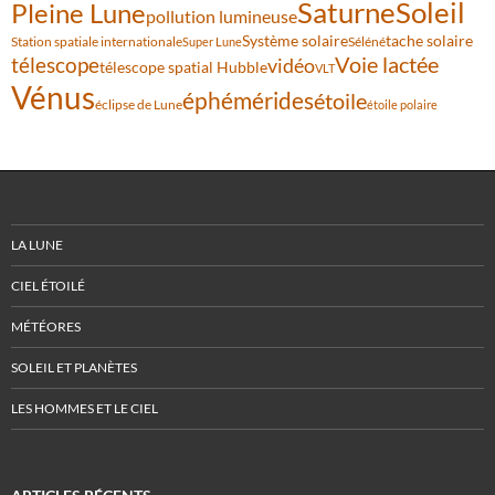
Saturne
Soleil
Pleine Lune
pollution lumineuse
Système solaire
tache solaire
Station spatiale internationale
Séléné
Super Lune
Voie lactée
télescope
vidéo
télescope spatial Hubble
VLT
Vénus
éphémérides
étoile
éclipse de Lune
étoile polaire
LA LUNE
CIEL ÉTOILÉ
MÉTÉORES
SOLEIL ET PLANÈTES
LES HOMMES ET LE CIEL