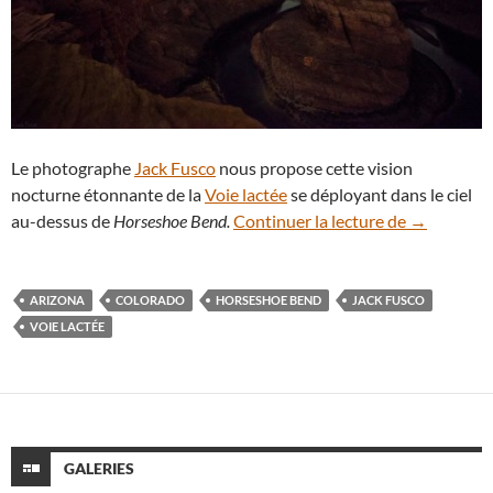
Le photographe
Jack Fusco
nous propose cette vision
nocturne étonnante de la
Voie lactée
se déployant dans le ciel
Horseshoe 
au-dessus de
Horseshoe Bend.
Continuer la lecture de
→
ARIZONA
COLORADO
HORSESHOE BEND
JACK FUSCO
VOIE LACTÉE
GALERIES