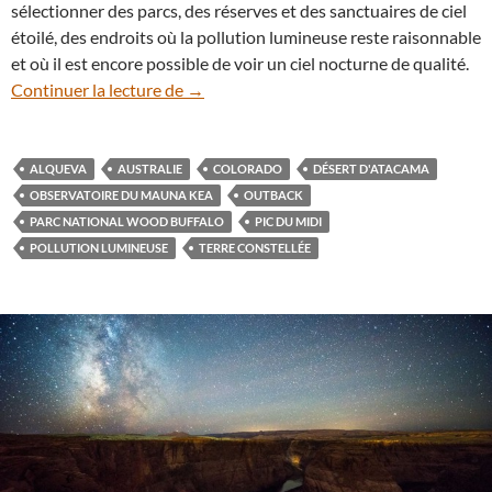
sélectionner des parcs, des réserves et des sanctuaires de ciel
étoilé, des endroits où la pollution lumineuse reste raisonnable
et où il est encore possible de voir un ciel nocturne de qualité.
Quels sont les ciels nocturnes les mieux 
Continuer la lecture de
→
ALQUEVA
AUSTRALIE
COLORADO
DÉSERT D'ATACAMA
OBSERVATOIRE DU MAUNA KEA
OUTBACK
PARC NATIONAL WOOD BUFFALO
PIC DU MIDI
POLLUTION LUMINEUSE
TERRE CONSTELLÉE