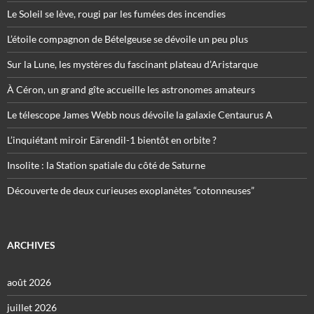
Le Soleil se lève, rougi par les fumées des incendies
L’étoile compagnon de Bételgeuse se dévoile un peu plus
Sur la Lune, les mystères du fascinant plateau d’Aristarque
À Céron, un grand gîte accueille les astronomes amateurs
Le télescope James Webb nous dévoile la galaxie Centaurus A
L’inquiétant miroir Eärendil-1 bientôt en orbite ?
Insolite : la Station spatiale du côté de Saturne
Découverte de deux curieuses exoplanètes “cotonneuses”
ARCHIVES
août 2026
juillet 2026