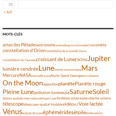
31
« Juil
MOTS-CLÉS
amas des Pléiades
comète
astronome
aurore boréale
astéroïde
Chili
constellation d'Orion
constellation de la Grande Ourse
Jupiter
croissant de Lune
ESO
ISS
constellation du Taureau
Lune
Mars
lumière cendrée
lunette astronomique
Mercure
NASA
Nuits-Saint-Georges
Nouvelle Lune
occultation
On the Moon
planète
Planète rouge
opposition
Saturne
Soleil
Pleine Lune
pollution lumineuse
Système solaire
tache solaire
Station spatiale internationale
Séléné
Super Lune
Voie lactée
télescope
vidéo
télescope spatial Hubble
VLT
Vénus
éphémérides
étoile
éclipse de Lune
étoile polaire