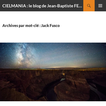
Recherche
CIELMANIA : le blog de Jean-Baptiste FELDMANN, photographe du ciel
ALLER
MENU
AU
PRINCI
CONTENU
Archives par mot-clé : Jack Fusco