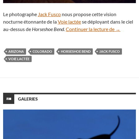
Le photographe
Jack Fusco
nous propose cette vision
nocturne étonnante de la
Voie lactée
se déployant dans le ciel
Horseshoe 
au-dessus de
Horseshoe Bend.
Continuer la lecture de
→
ARIZONA
COLORADO
HORSESHOE BEND
JACK FUSCO
VOIE LACTÉE
GALERIES