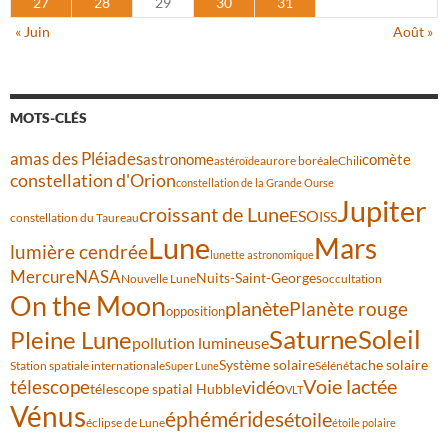
27
28
29
30
31
« Juin
Août »
MOTS-CLÉS
amas des Pléiades
comète
astronome
aurore boréale
astéroïde
Chili
constellation d'Orion
constellation de la Grande Ourse
Jupiter
croissant de Lune
ESO
ISS
constellation du Taureau
Lune
Mars
lumière cendrée
lunette astronomique
Mercure
NASA
Nuits-Saint-Georges
Nouvelle Lune
occultation
On the Moon
planète
Planète rouge
opposition
Saturne
Soleil
Pleine Lune
pollution lumineuse
Système solaire
tache solaire
Station spatiale internationale
Séléné
Super Lune
Voie lactée
télescope
vidéo
télescope spatial Hubble
VLT
Vénus
éphémérides
étoile
éclipse de Lune
étoile polaire