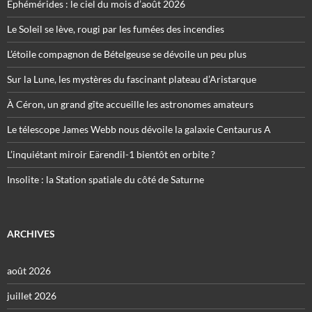
Éphémérides : le ciel du mois d’août 2026
Le Soleil se lève, rougi par les fumées des incendies
L’étoile compagnon de Bételgeuse se dévoile un peu plus
Sur la Lune, les mystères du fascinant plateau d’Aristarque
À Céron, un grand gîte accueille les astronomes amateurs
Le télescope James Webb nous dévoile la galaxie Centaurus A
L’inquiétant miroir Eärendil-1 bientôt en orbite ?
Insolite : la Station spatiale du côté de Saturne
ARCHIVES
août 2026
juillet 2026