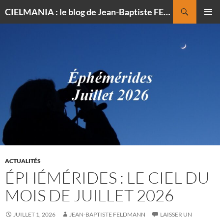
Recherche
CIELMANIA : le blog de Jean-Baptiste FELDMANN, photographe du ciel
ALLER
MENU
AU
PRINCI
CONTENU
ACTUALITÉS
ÉPHÉMÉRIDES : LE CIEL DU
MOIS DE JUILLET 2026
JUILLET 1, 2026
JEAN-BAPTISTE FELDMANN
LAISSER UN