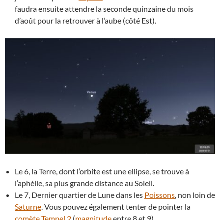
faudra ensuite attendre la seconde quinzaine du mois
d’août pour la retrouver à l’aube (côté Est).
Le 6, la Terre, dont l’orbite est une ellipse, se trouve à
l’aphélie, sa plus grande distance au Soleil.
Le 7, Dernier quartier de Lune dans les
Poissons
, non loin de
Saturne
. Vous pouvez également tenter de pointer la
comète Tempel 2
(
magnitude
entre 8 et 9).