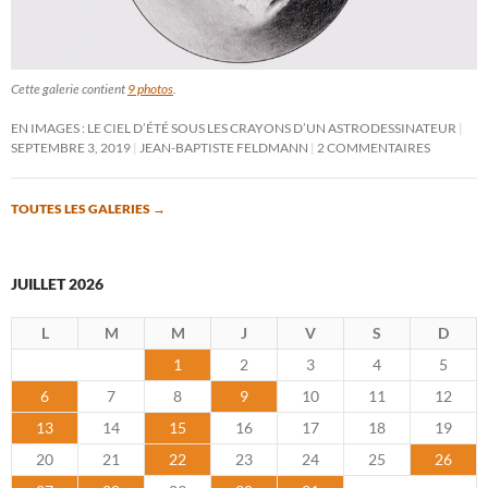
Cette galerie contient
9 photos
.
EN IMAGES : LE CIEL D’ÉTÉ SOUS LES CRAYONS D’UN ASTRODESSINATEUR
SEPTEMBRE 3, 2019
JEAN-BAPTISTE FELDMANN
2 COMMENTAIRES
TOUTES LES GALERIES
→
JUILLET 2026
L
M
M
J
V
S
D
1
2
3
4
5
6
7
8
9
10
11
12
13
14
15
16
17
18
19
20
21
22
23
24
25
26