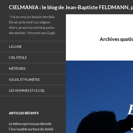
Recherche
CIELMANIA : le blog de Jean-Baptiste FELDMANN, p
"J'ai en moi un besoin terrible.
Dirais-je le mot? La religion.
Alors, je sors la nuit et je peins
des étoiles." Vincent van Gogh
Archives quotid
LA LUNE
CIEL ÉTOILÉ
MÉTÉORES
SOLEIL ET PLANÈTES
LES HOMMES ET LE CIEL
ARTICLES RÉCENTS
Le télescope Inouye dévoile
l’incroyable surface du Soleil