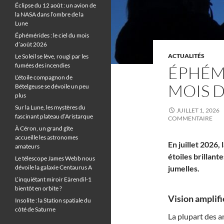
Éclipse du 12 août : un avion de
la NASA dans l’ombre de la
Lune
Éphémérides : le ciel du mois
d’août 2026
ACTUALITÉS
Le Soleil se lève, rougi par les
fumées des incendies
ÉPHÉMÉ
L’étoile compagnon de
MOIS D
Bételgeuse se dévoile un peu
plus
Sur la Lune, les mystères du
JUILLET 1, 2026
fascinant plateau d’Aristarque
COMMENTAIRE
À Céron, un grand gîte
accueille les astronomes
En juillet 2026
amateurs
étoiles brillan
Le télescope James Webb nous
dévoile la galaxie Centaurus A
jumelles.
L’inquiétant miroir Eärendil-1
bientôt en orbite ?
Vision amplifi
Insolite : la Station spatiale du
côté de Saturne
La plupart des a