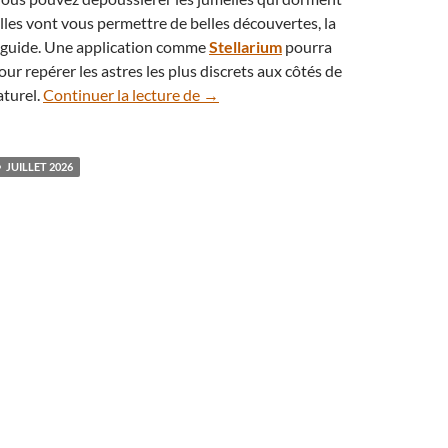
Elles vont vous permettre de belles découvertes, la
 guide. Une application comme
Stellarium
pourra
our repérer les astres les plus discrets aux côtés de
Éphémérides : le ciel du mois de juil
aturel.
Continuer la lecture de
→
JUILLET 2026