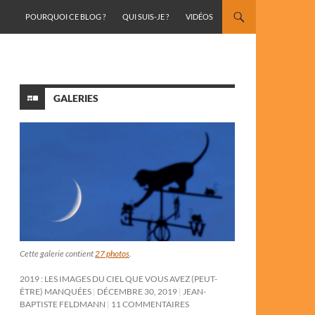
ALLER AU CONTENU
POURQUOI CE BLOG ?
QUI SUIS-JE ?
VIDÉOS
GALERIES
Cette galerie contient
27 photos
.
2019 : LES IMAGES DU CIEL QUE VOUS AVEZ (PEUT-
ÊTRE) MANQUÉES
DÉCEMBRE 30, 2019
JEAN-
BAPTISTE FELDMANN
11 COMMENTAIRES