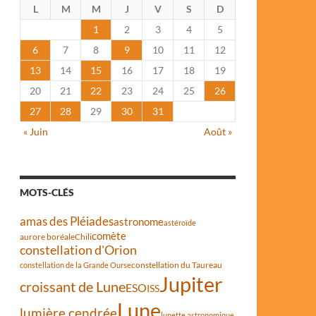
L
M
M
J
V
S
D
1
2
3
4
5
6
7
8
9
10
11
12
13
14
15
16
17
18
19
20
21
22
23
24
25
26
27
28
29
30
31
« Juin
Août »
MOTS-CLÉS
amas des Pléiades
astronome
astéroïde
comète
aurore boréale
Chili
constellation d'Orion
constellation du Taureau
constellation de la Grande Ourse
Jupiter
croissant de Lune
ESO
ISS
Lune
lumière cendrée
lunette astronomique