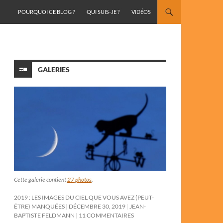
ALLER AU CONTENU
POURQUOI CE BLOG ?
QUI SUIS-JE ?
VIDÉOS
GALERIES
Cette galerie contient
27 photos
.
2019 : LES IMAGES DU CIEL QUE VOUS AVEZ (PEUT-
ÊTRE) MANQUÉES
DÉCEMBRE 30, 2019
JEAN-
BAPTISTE FELDMANN
11 COMMENTAIRES