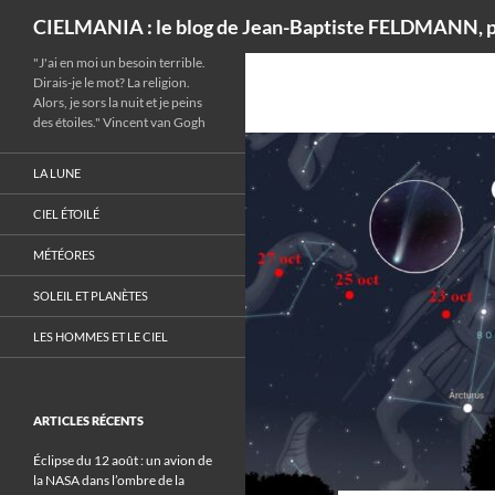
Recherche
CIELMANIA : le blog de Jean-Baptiste FELDMANN, p
"J'ai en moi un besoin terrible.
Dirais-je le mot? La religion.
Alors, je sors la nuit et je peins
des étoiles." Vincent van Gogh
LA LUNE
CIEL ÉTOILÉ
MÉTÉORES
SOLEIL ET PLANÈTES
LES HOMMES ET LE CIEL
ARTICLES RÉCENTS
Éclipse du 12 août : un avion de
la NASA dans l’ombre de la