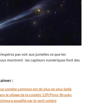
n’espérez pas voir aux jumelles ce que les
ous montrent : les capteurs numériques font des
aimer :
se comète Lemmon est de plus en plus belle
ns le sillage de la comète 12P/Pons-Brooks
himura assaillie par le vent solaire