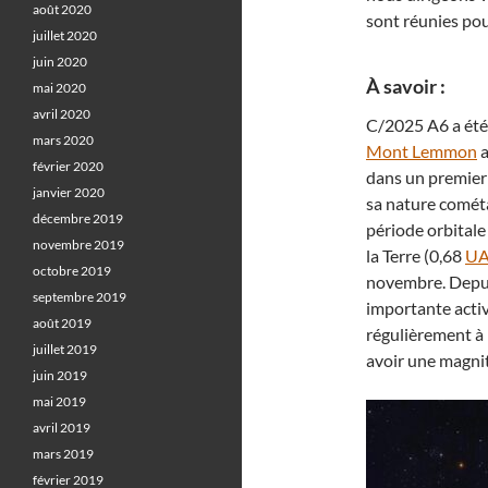
août 2020
sont réunies pou
juillet 2020
juin 2020
À savoir :
mai 2020
avril 2020
C/2025 A6 a été 
mars 2020
Mont Lemmon
a
février 2020
dans un premier 
janvier 2020
sa nature cométa
décembre 2019
période orbitale
novembre 2019
la Terre (0,68
U
octobre 2019
novembre. Depui
septembre 2019
importante acti
août 2019
régulièrement à l
juillet 2019
avoir une magnit
juin 2019
mai 2019
avril 2019
mars 2019
février 2019