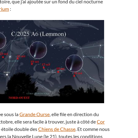
oire, que j’ai ajoutée sur un fond du ciel nocturne
arium
:
e sous la
Grande Ourse
, elle file en direction du
ctobre, elle sera facile à trouver, juste à côté de
Cor
re étoile double des
Chiens de Chasse
. Et comme nous
ers la Nouvelle Lune (le 21), toutes les conditions