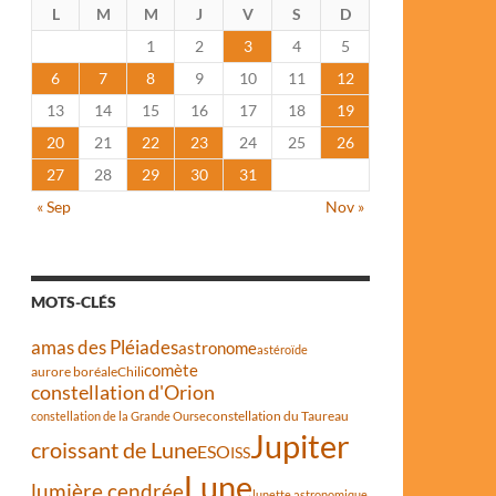
L
M
M
J
V
S
D
1
2
3
4
5
6
7
8
9
10
11
12
13
14
15
16
17
18
19
20
21
22
23
24
25
26
27
28
29
30
31
« Sep
Nov »
MOTS-CLÉS
amas des Pléiades
astronome
astéroïde
comète
aurore boréale
Chili
constellation d'Orion
constellation du Taureau
constellation de la Grande Ourse
Jupiter
croissant de Lune
ESO
ISS
Lune
lumière cendrée
lunette astronomique