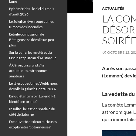
Lune
ACTUALITÉS
Éphémérides : le ciel du mois
d’août 2026
LA CO
Le Soleil se lève, rougi par les
DÉSOR
fumées des incendies
L’étoile compagnon de
SOIRÉ
Bételgeuse se dévoile un peu
plus
Sur la Lune, les mystères du
OCTOBRE 12, 20
fascinant plateau d’Aristarque
À Céron, un grand gîte
Après son passa
accueille les astronomes
(Lemmon) devien
amateurs
Le télescope James Webb nous
dévoile la galaxie Centaurus A
La vedette du 
L’inquiétant miroir Eärendil-1
bientôt en orbite ?
La comète Lemm
Insolite : la Station spatiale du
astronomique. L
côté de Saturne
qui a immortalis
Découverte de deux curieuses
exoplanètes “cotonneuses”