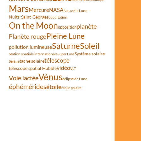
Mars
Mercure
NASA
Nouvelle Lune
Nuits-Saint-Georges
occultation
On the Moon
planète
opposition
Pleine Lune
Planète rouge
Saturne
Soleil
pollution lumineuse
Système solaire
Station spatiale internationale
Super Lune
télescope
tache solaire
Séléné
vidéo
télescope spatial Hubble
VLT
Vénus
Voie lactée
éclipse de Lune
éphémérides
étoile
étoile polaire