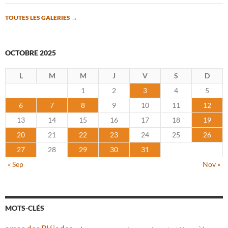
TOUTES LES GALERIES
→
OCTOBRE 2025
L
M
M
J
V
S
D
1
2
3
4
5
6
7
8
9
10
11
12
13
14
15
16
17
18
19
20
21
22
23
24
25
26
27
28
29
30
31
« Sep
Nov »
MOTS-CLÉS