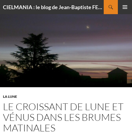
Recherche
CIELMANIA : le blog de Jean-Baptiste FELDMANN, photographe du ciel
ALLER
MENU
AU
PRINCI
CONTENU
LA LUNE
LE CROISSANT DE LUNE ET
VÉNUS DANS LES BRUMES
MATINALES