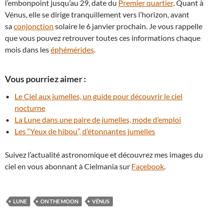
l’embonpoint jusqu’au 29, date du
Premier quartier
. Quant à
Vénus, elle se dirige tranquillement vers l’horizon, avant
sa
conjonction
solaire le 6 janvier prochain. Je vous rappelle
que vous pouvez retrouver toutes ces informations chaque
mois dans les
éphémérides
.
Vous pourriez aimer :
Le Ciel aux jumelles, un guide pour découvrir le ciel
nocturne
La Lune dans une paire de jumelles, mode d’emploi
Les “Yeux de hibou”, d’étonnantes jumelles
Suivez l’actualité astronomique et découvrez mes images du
ciel en vous abonnant à Cielmania sur
Facebook
.
LUNE
ON THE MOON
VÉNUS