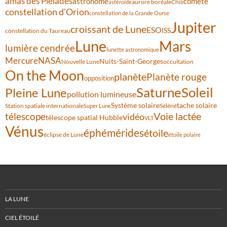
amas des Pléiades
comète
astronome
aurore boréale
astéroïde
Chili
constellation d'Orion
constellation de la Grande Ourse
Jupiter
croissant de Lune
ESO
ISS
constellation du Taureau
Lune
Mars
lumière cendrée
lunette astronomique
Mercure
NASA
Nuits-Saint-Georges
Nouvelle Lune
occultation
On the Moon
planète
Planète rouge
opposition
Saturne
Soleil
Pleine Lune
pollution lumineuse
Système solaire
tache solaire
Station spatiale internationale
Séléné
Super Lune
Voie lactée
télescope
vidéo
télescope spatial Hubble
VLT
Vénus
éphémérides
étoile
éclipse de Lune
étoile polaire
LA LUNE
CIEL ÉTOILÉ