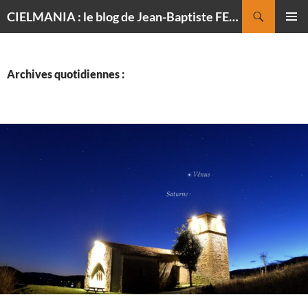
Recherche
CIELMANIA : le blog de Jean-Baptiste FELDMANN, photographe du ciel
ALLER
MENU
AU
PRINCI
CONTENU
Archives quotidiennes :