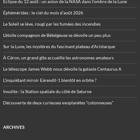
Éclipse du 12 août : un avion de la NASA dans l’ombre de la Lune
Éphémérides : le ciel du mois d’août 2026
Le Soleil se lève, rougi par les fumées des incendies
L’étoile compagnon de Bételgeuse se dévoile un peu plus
Sur la Lune, les mystères du fascinant plateau d’Aristarque
À Céron, un grand gîte accueille les astronomes amateurs
Le télescope James Webb nous dévoile la galaxie Centaurus A
L’inquiétant miroir Eärendil-1 bientôt en orbite ?
Insolite : la Station spatiale du côté de Saturne
Découverte de deux curieuses exoplanètes “cotonneuses”
ARCHIVES