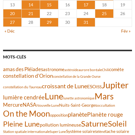
13
14
15
16
17
18
19
20
21
22
23
24
25
26
27
28
29
30
31
« Déc
Fév »
MOTS-CLÉS
amas des Pléiades
comète
astronome
aurore boréale
astéroïde
Chili
constellation d'Orion
constellation de la Grande Ourse
Jupiter
croissant de Lune
ESO
ISS
constellation du Taureau
Lune
Mars
lumière cendrée
lunette astronomique
Mercure
NASA
Nuits-Saint-Georges
Nouvelle Lune
occultation
On the Moon
planète
Planète rouge
opposition
Saturne
Soleil
Pleine Lune
pollution lumineuse
Système solaire
tache solaire
Station spatiale internationale
Séléné
Super Lune