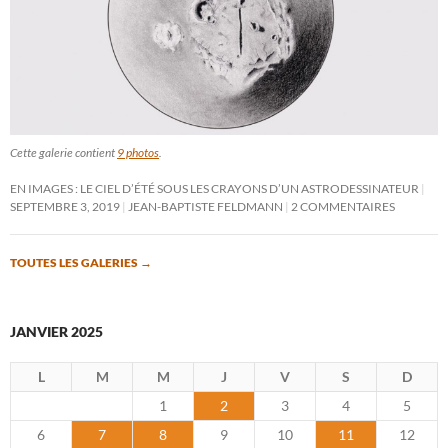
Cette galerie contient
9 photos
.
EN IMAGES : LE CIEL D’ÉTÉ SOUS LES CRAYONS D’UN ASTRODESSINATEUR
SEPTEMBRE 3, 2019
JEAN-BAPTISTE FELDMANN
2 COMMENTAIRES
TOUTES LES GALERIES
→
JANVIER 2025
L
M
M
J
V
S
D
1
2
3
4
5
6
7
8
9
10
11
12