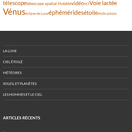
Voie lactée
télescope
vidéo
télescope spatial Hubble
VLT
Vénus
éphémérides
étoile
éclipse de Lune
étoile polaire
LA LUNE
CIEL ÉTOILÉ
MÉTÉORES
SOLEIL ET PLANÈTES
LES HOMMES ET LE CIEL
ARTICLES RÉCENTS