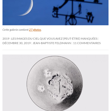
Cette galerie contient
27 photos
.
2019 : LES IMAGES DU CIEL QUE VOUS AVEZ (PEUT-ÊTRE) MANQUÉES
DÉCEMBRE 30, 2019
JEAN-BAPTISTE FELDMANN
11 COMMENTAIRES