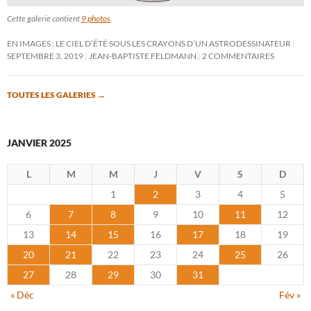
Cette galerie contient
9 photos
.
EN IMAGES : LE CIEL D’ÉTÉ SOUS LES CRAYONS D’UN ASTRODESSINATEUR
SEPTEMBRE 3, 2019
JEAN-BAPTISTE FELDMANN
2 COMMENTAIRES
TOUTES LES GALERIES
→
JANVIER 2025
L
M
M
J
V
S
D
1
2
3
4
5
6
7
8
9
10
11
12
13
14
15
16
17
18
19
20
21
22
23
24
25
26
27
28
29
30
31
« Déc
Fév »