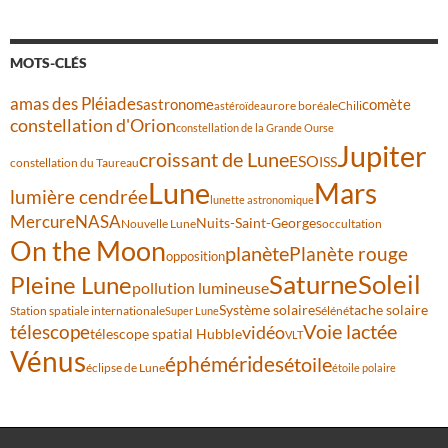
MOTS-CLÉS
amas des Pléiades
comète
astronome
aurore boréale
astéroïde
Chili
constellation d'Orion
constellation de la Grande Ourse
Jupiter
croissant de Lune
ESO
ISS
constellation du Taureau
Lune
Mars
lumière cendrée
lunette astronomique
Mercure
NASA
Nuits-Saint-Georges
Nouvelle Lune
occultation
On the Moon
planète
Planète rouge
opposition
Saturne
Soleil
Pleine Lune
pollution lumineuse
Système solaire
tache solaire
Station spatiale internationale
Séléné
Super Lune
Voie lactée
télescope
vidéo
télescope spatial Hubble
VLT
Vénus
éphémérides
étoile
éclipse de Lune
étoile polaire