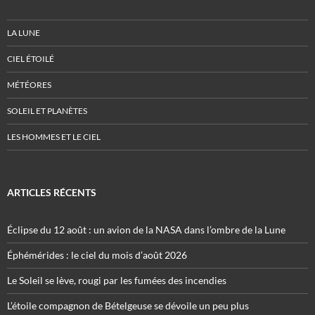
LA LUNE
CIEL ÉTOILÉ
MÉTÉORES
SOLEIL ET PLANÈTES
LES HOMMES ET LE CIEL
ARTICLES RÉCENTS
Éclipse du 12 août : un avion de la NASA dans l’ombre de la Lune
Éphémérides : le ciel du mois d’août 2026
Le Soleil se lève, rougi par les fumées des incendies
L’étoile compagnon de Bételgeuse se dévoile un peu plus