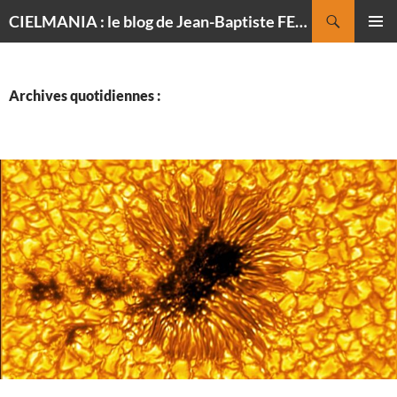
Recherche
CIELMANIA : le blog de Jean-Baptiste FELDMANN, photographe du ciel
ALLER
MENU
AU
PRINCI
CONTENU
Archives quotidiennes :