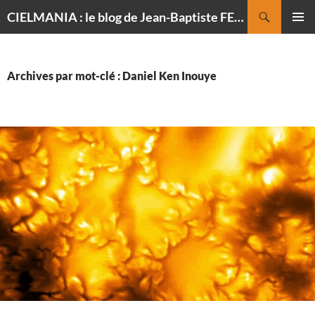
Recherche
CIELMANIA : le blog de Jean-Baptiste FELDMANN, photographe du ciel
ALLER
MENU
AU
PRINCI
CONTENU
Archives par mot-clé : Daniel Ken Inouye