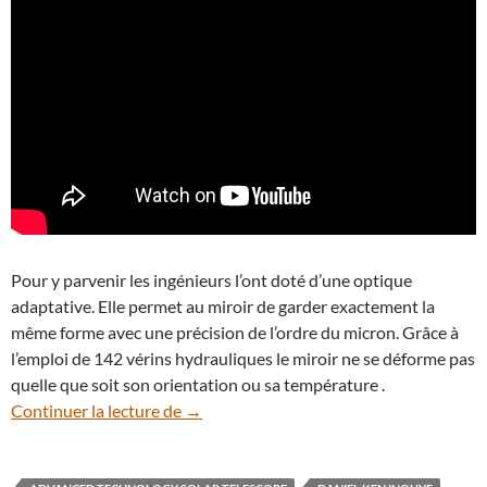
Pour y parvenir les ingénieurs l’ont doté d’une optique
adaptative. Elle permet au miroir de garder exactement la
même forme avec une précision de l’ordre du micron. Grâce à
l’emploi de 142 vérins hydrauliques le miroir ne se déforme pas
quelle que soit son orientation ou sa température .
Fantastiques premières images pour le t
Continuer la lecture de
→