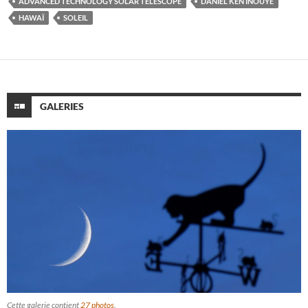
ADVANCED TECHNOLOGY SOLAR TELESCOPE
DANIEL KEN INOUYE
HAWAÏ
SOLEIL
GALERIES
Cette galerie contient
27 photos
.