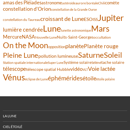
amas des Pléiades
comète
astronome
aurore boréale
astéroïde
Chili
constellation d'Orion
constellation de la Grande Ourse
Jupiter
croissant de Lune
ESO
ISS
constellation du Taureau
Lune
Mars
lumière cendrée
lunette astronomique
Mercure
NASA
Nuits-Saint-Georges
Nouvelle Lune
occultation
On the Moon
planète
Planète rouge
opposition
Saturne
Soleil
Pleine Lune
pollution lumineuse
Système solaire
tache solaire
Station spatiale internationale
Séléné
Super Lune
Voie lactée
télescope
vidéo
télescope spatial Hubble
VLT
Vénus
éphémérides
étoile
éclipse de Lune
étoile polaire
LA LUNE
CIEL ÉTOILÉ