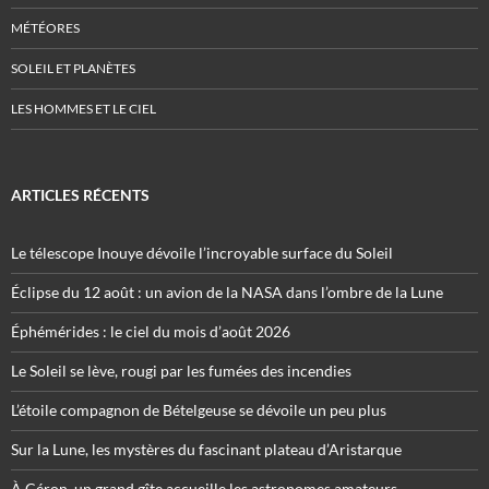
MÉTÉORES
SOLEIL ET PLANÈTES
LES HOMMES ET LE CIEL
ARTICLES RÉCENTS
Le télescope Inouye dévoile l’incroyable surface du Soleil
Éclipse du 12 août : un avion de la NASA dans l’ombre de la Lune
Éphémérides : le ciel du mois d’août 2026
Le Soleil se lève, rougi par les fumées des incendies
L’étoile compagnon de Bételgeuse se dévoile un peu plus
Sur la Lune, les mystères du fascinant plateau d’Aristarque
À Céron, un grand gîte accueille les astronomes amateurs