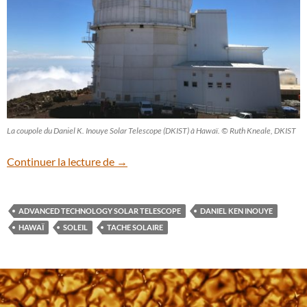
La coupole du Daniel K. Inouye Solar Telescope (DKIST) à Hawaï. © Ruth Kneale, DKIST
Les stupéfiantes images solaires du téle
Continuer la lecture de
→
ADVANCED TECHNOLOGY SOLAR TELESCOPE
DANIEL KEN INOUYE
HAWAÏ
SOLEIL
TACHE SOLAIRE