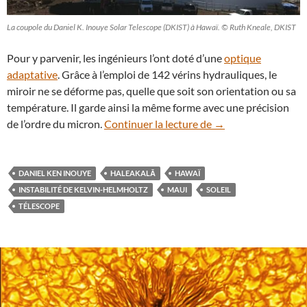
La coupole du Daniel K. Inouye Solar Telescope (DKIST) à Hawaï. © Ruth Kneale, DKIST
Pour y parvenir, les ingénieurs l’ont doté d’une
optique
adaptative
. Grâce à l’emploi de 142 vérins hydrauliques, le
miroir ne se déforme pas, quelle que soit son orientation ou sa
température. Il garde ainsi la même forme avec une précision
Le télescope Inouye 
de l’ordre du micron.
Continuer la lecture de
→
DANIEL KEN INOUYE
HALEAKALĀ
HAWAÏ
INSTABILITÉ DE KELVIN-HELMHOLTZ
MAUI
SOLEIL
TÉLESCOPE