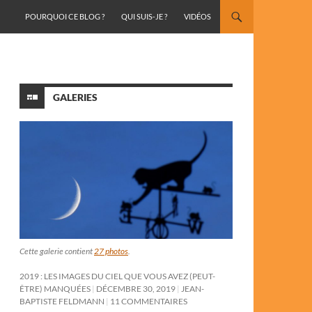
ALLER AU CONTENU
POURQUOI CE BLOG ?
QUI SUIS-JE ?
VIDÉOS
GALERIES
Cette galerie contient
27 photos
.
2019 : LES IMAGES DU CIEL QUE VOUS AVEZ (PEUT-
ÊTRE) MANQUÉES
DÉCEMBRE 30, 2019
JEAN-
BAPTISTE FELDMANN
11 COMMENTAIRES