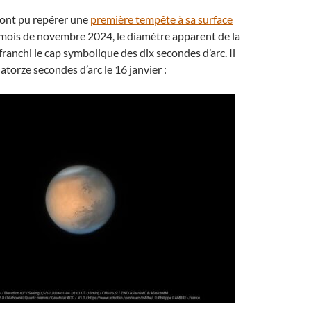
s ont pu repérer une
première tempête à sa surface
u mois de novembre 2024, le diamètre apparent de la
franchi le cap symbolique des dix secondes d’arc. Il
atorze secondes d’arc le 16 janvier :