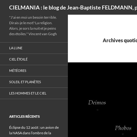
Recherche
CIELMANIA : le blog de Jean-Baptiste FELDMANN, p
"J'ai en moi un besoin terrible.
Dirais-je le mot? La religion.
Alors, je sors la nuit et je peins
des étoiles." Vincent van Gogh
Archives quotid
LA LUNE
CIEL ÉTOILÉ
MÉTÉORES
SOLEIL ET PLANÈTES
LES HOMMES ET LE CIEL
ARTICLES RÉCENTS
Éclipse du 12 août : un avion de
la NASA dans l’ombre de la