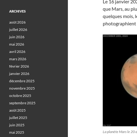
Le 16 janvier 202
que Mars, au plus
ARCHIVES
quelques mois, 
août 2026
photographient l
juillet 2026
juin 2026
mai 2026
avril 2026
mars 2026
février 2026
janvier 2026
décembre 2025
novembre 2025
octobre 2025
septembre 2025
août 2025
juillet 2025
juin 2025
La planète Mars le 20
mai 2025