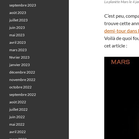
La planète Mars le 4 j
septembre 2023
août 2023
C’est peu, comp
juillet 2023
trouve cette an
juin 2023
demi-tour dans 
mai 2023
Voilà de quoi fo
avril 2023
cet article :
mars 2023
février 2023
janvier 2023
décembre 2022
novembre 2022
octobre 2022
septembre 2022
août 2022
juillet 2022
juin 2022
mai 2022
avril 2022