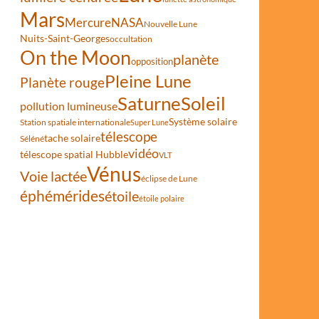
Mars
Mercure
NASA
Nouvelle Lune
Nuits-Saint-Georges
occultation
On the Moon
planète
opposition
Pleine Lune
Planète rouge
Saturne
Soleil
pollution lumineuse
Système solaire
Station spatiale internationale
Super Lune
télescope
tache solaire
Séléné
vidéo
télescope spatial Hubble
VLT
Vénus
Voie lactée
éclipse de Lune
éphémérides
étoile
étoile polaire