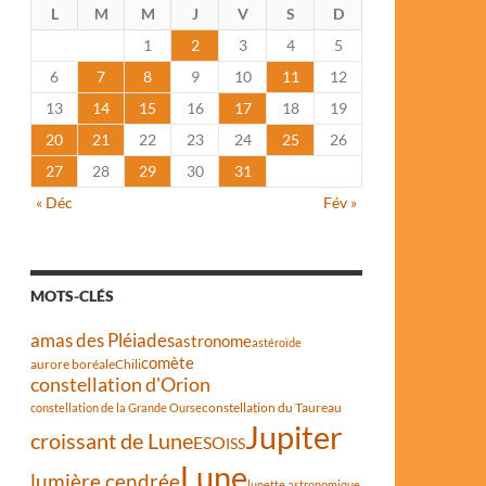
L
M
M
J
V
S
D
1
2
3
4
5
6
7
8
9
10
11
12
13
14
15
16
17
18
19
20
21
22
23
24
25
26
27
28
29
30
31
« Déc
Fév »
MOTS-CLÉS
amas des Pléiades
astronome
astéroïde
comète
aurore boréale
Chili
constellation d'Orion
constellation du Taureau
constellation de la Grande Ourse
Jupiter
croissant de Lune
ESO
ISS
Lune
lumière cendrée
lunette astronomique