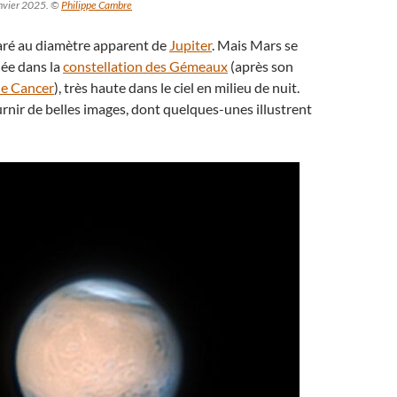
anvier 2025. ©
Philippe Cambre
aré au diamètre apparent de
Jupiter
. Mais Mars se
née dans la
constellation des Gémeaux
(après son
le Cancer
), très haute dans le ciel en milieu de nuit.
urnir de belles images, dont quelques-unes illustrent