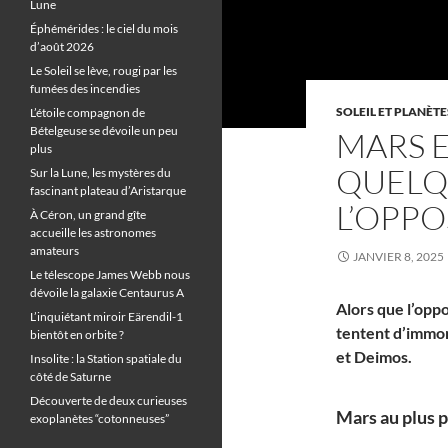
Lune
Éphémérides : le ciel du mois
d’août 2026
Le Soleil se lève, rougi par les
fumées des incendies
SOLEIL ET PLANÈTE
L’étoile compagnon de
Bételgeuse se dévoile un peu
MARS E
plus
QUELQ
Sur la Lune, les mystères du
fascinant plateau d’Aristarque
L’OPPO
À Céron, un grand gîte
accueille les astronomes
amateurs
JANVIER 8, 2025
Le télescope James Webb nous
dévoile la galaxie Centaurus A
Alors que l’opp
L’inquiétant miroir Eärendil-1
tentent d’immor
bientôt en orbite ?
et Deimos.
Insolite : la Station spatiale du
côté de Saturne
Découverte de deux curieuses
Mars au plus p
exoplanètes “cotonneuses”