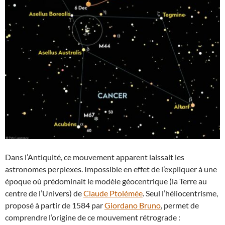
Dans l’Antiquité, ce mouvement apparent laissait les
astronomes perplexes. Impossible en effet de l’expliquer à une
époque où prédominait le modèle géocentrique (la Terre au
centre de l’Univers) de
Claude Ptolémée
. Seul l’héliocentrisme,
proposé à partir de 1584 par
Giordano Bruno
, permet de
comprendre l’origine de ce mouvement rétrograde :