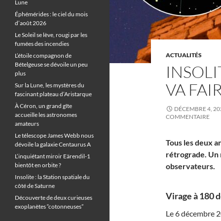
Lune
Éphémérides : le ciel du mois
d’août 2026
Le Soleil se lève, rougi par les
fumées des incendies
ACTUALITÉS
L’étoile compagnon de
Bételgeuse se dévoile un peu
INSOLI
plus
VA FAI
Sur la Lune, les mystères du
fascinant plateau d’Aristarque
À Céron, un grand gîte
DÉCEMBRE 4, 20
accueille les astronomes
COMMENTAIRE
amateurs
Le télescope James Webb nous
Tous les deux an
dévoile la galaxie Centaurus A
rétrograde. Un 
L’inquiétant miroir Eärendil-1
bientôt en orbite ?
observateurs.
Insolite : la Station spatiale du
côté de Saturne
Virage à 180 d
Découverte de deux curieuses
exoplanètes “cotonneuses”
Le 6 décembre 20