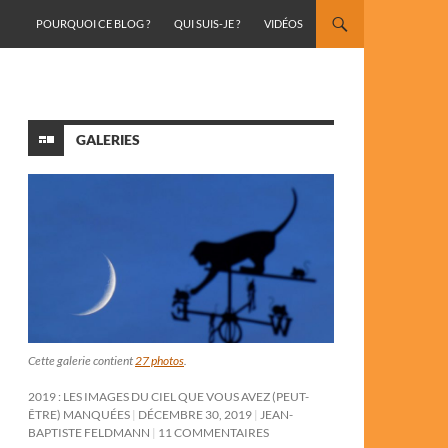
ALLER AU CONTENU
POURQUOI CE BLOG ?
QUI SUIS-JE ?
VIDÉOS
GALERIES
Cette galerie contient
27 photos
.
2019 : LES IMAGES DU CIEL QUE VOUS AVEZ (PEUT-
ÊTRE) MANQUÉES
DÉCEMBRE 30, 2019
JEAN-
BAPTISTE FELDMANN
11 COMMENTAIRES