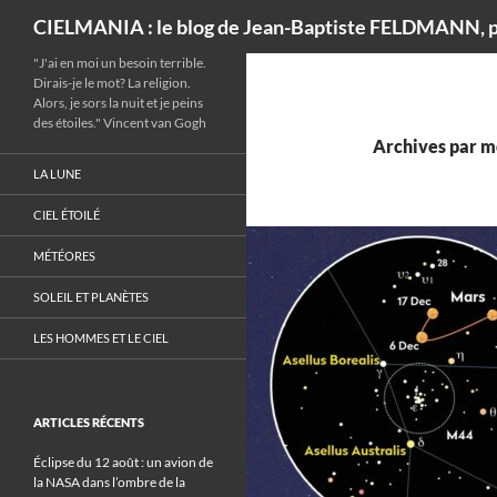
Recherche
CIELMANIA : le blog de Jean-Baptiste FELDMANN, p
"J'ai en moi un besoin terrible.
Dirais-je le mot? La religion.
Alors, je sors la nuit et je peins
des étoiles." Vincent van Gogh
Archives par mo
LA LUNE
CIEL ÉTOILÉ
MÉTÉORES
SOLEIL ET PLANÈTES
LES HOMMES ET LE CIEL
ARTICLES RÉCENTS
Éclipse du 12 août : un avion de
la NASA dans l’ombre de la