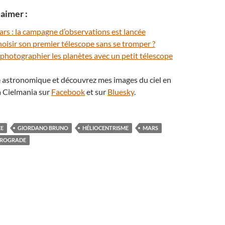
aimer :
rs : la campagne d’observations est lancée
oisir son premier télescope sans se tromper ?
otographier les planètes avec un petit télescope
té astronomique et découvrez mes images du ciel en
 Cielmania sur
Facebook
et sur
Bluesky
.
ÉE
GIORDANO BRUNO
HÉLIOCENTRISME
MARS
TROGRADE