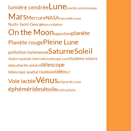
Lune
lumière cendrée
lunette astronomique
Mars
Mercure
NASA
Nouvelle Lune
Nuits-Saint-Georges
occultation
On the Moon
planète
opposition
Pleine Lune
Planète rouge
Saturne
Soleil
pollution lumineuse
Système solaire
Station spatiale internationale
Super Lune
télescope
tache solaire
Séléné
vidéo
télescope spatial Hubble
VLT
Vénus
Voie lactée
éclipse de Lune
éphémérides
étoile
étoile polaire