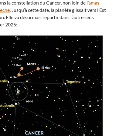
ns la constellation du Cancer, non loin de l’
amas
rèche
. Jusqu’à cette date, la planète glissait vers l’Est
on. Elle va désormais repartir dans l’autre sens
ier 2025: