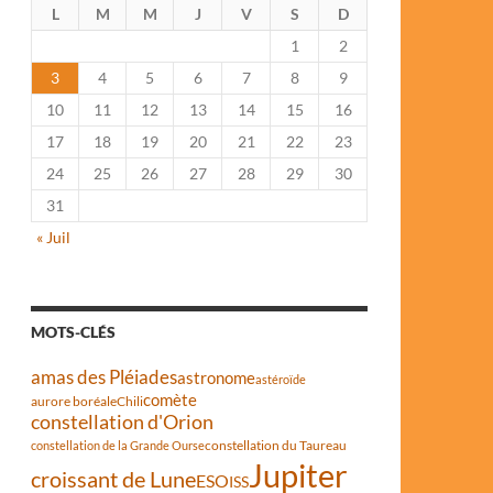
L
M
M
J
V
S
D
1
2
3
4
5
6
7
8
9
10
11
12
13
14
15
16
17
18
19
20
21
22
23
24
25
26
27
28
29
30
31
« Juil
MOTS-CLÉS
amas des Pléiades
astronome
astéroïde
comète
aurore boréale
Chili
constellation d'Orion
constellation du Taureau
constellation de la Grande Ourse
Jupiter
croissant de Lune
ESO
ISS