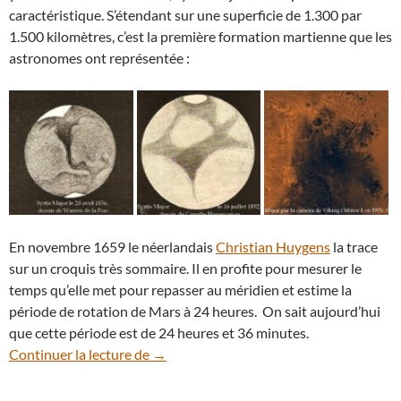
caractéristique. S’étendant sur une superficie de 1.300 par
1.500 kilomètres, c’est la première formation martienne que les
astronomes ont représentée :
En novembre 1659 le néerlandais
Christian Huygens
la trace
sur un croquis très sommaire. Il en profite pour mesurer le
temps qu’elle met pour repasser au méridien et estime la
période de rotation de Mars à 24 heures. On sait aujourd’hui
que cette période est de 24 heures et 36 minutes.
Mars au plus près de la Terre : admirez S
Continuer la lecture de
→