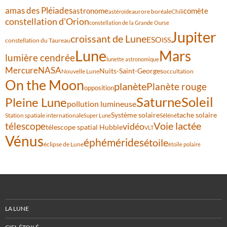
amas des Pléiades
comète
astronome
aurore boréale
astéroïde
Chili
constellation d'Orion
constellation de la Grande Ourse
Jupiter
croissant de Lune
ESO
ISS
constellation du Taureau
Lune
Mars
lumière cendrée
lunette astronomique
Mercure
NASA
Nuits-Saint-Georges
Nouvelle Lune
occultation
On the Moon
planète
Planète rouge
opposition
Saturne
Soleil
Pleine Lune
pollution lumineuse
Système solaire
tache solaire
Station spatiale internationale
Séléné
Super Lune
Voie lactée
télescope
vidéo
télescope spatial Hubble
VLT
Vénus
éphémérides
étoile
éclipse de Lune
étoile polaire
LA LUNE