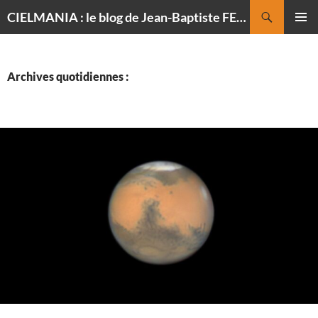
Recherche
CIELMANIA : le blog de Jean-Baptiste FELDMANN, photographe du ciel
ALLER
MENU
AU
PRINCI
CONTENU
Archives quotidiennes :