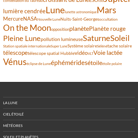
ISS
constellation du Taureau
Lune
Mars
lumière cendrée
lunette astronomique
Mercure
NASA
Nuits-Saint-Georges
Nouvelle Lune
occultation
On the Moon
planète
Planète rouge
opposition
Saturne
Soleil
Pleine Lune
pollution lumineuse
Système solaire
tache solaire
Station spatiale internationale
Séléné
Super Lune
Voie lactée
télescope
vidéo
télescope spatial Hubble
VLT
Vénus
éphémérides
étoile
éclipse de Lune
étoile polaire
LA LUNE
CIEL ÉTOILÉ
MÉTÉORES
SOLEIL ET PLANÈTES