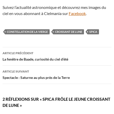
Suivez l’actualité astronomique et découvrez mes images du
ciel en vous abonnant à Cielmania sur
Facebook
.
CONSTELLATION DE LA VIERGE
CROISSANT DE LUNE
SPICA
Navigation
ARTICLE PRÉCÉDENT
des
La fenêtre de Baade, curiosité du ciel d’été
articles
ARTICLE SUIVANT
Spectacle : Saturne au plus près de la Terre
2 RÉFLEXIONS SUR « SPICA FRÔLE LE JEUNE CROISSANT
DE LUNE »