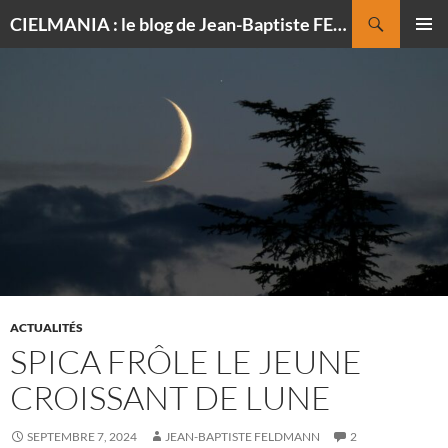
Recherche
CIELMANIA : le blog de Jean-Baptiste FELDMANN, photographe du ciel
ALLER
MENU
AU
PRINCI
CONTENU
ACTUALITÉS
SPICA FRÔLE LE JEUNE
CROISSANT DE LUNE
SEPTEMBRE 7, 2024
JEAN-BAPTISTE FELDMANN
2