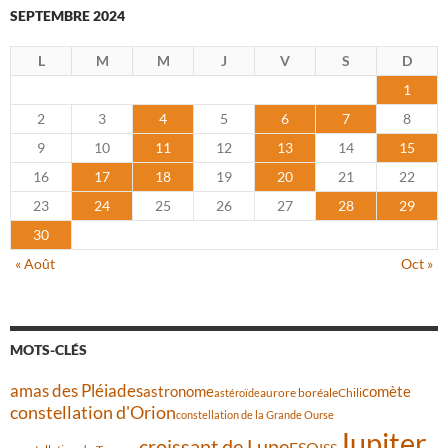
SEPTEMBRE 2024
L
M
M
J
V
S
D
1
2
3
4
5
6
7
8
9
10
11
12
13
14
15
16
17
18
19
20
21
22
23
24
25
26
27
28
29
30
« Août
Oct »
MOTS-CLÉS
amas des Pléiades
comète
astronome
aurore boréale
astéroïde
Chili
constellation d'Orion
constellation de la Grande Ourse
Jupiter
croissant de Lune
ESO