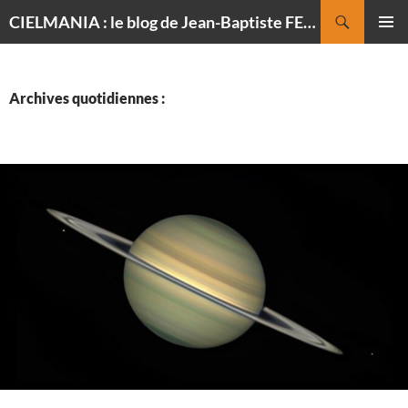
Recherche
CIELMANIA : le blog de Jean-Baptiste FELDMANN, photographe du ciel
ALLER
MENU
AU
PRINCI
CONTENU
Archives quotidiennes :