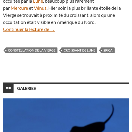
occultée par la
Lune
, beaucoup plus rarement
par
Mercure
et
Vénus
. Hier soir, la plus brillante étoile de la
Vierge se trouvait à proximité du croissant, alors qu’une
occultation était visible en Amérique du Nord.
Spica frôle le jeune croissant de Lune
Continuer la lecture de
→
CONSTELLATION DE LA VIERGE
CROISSANT DE LUNE
SPICA
GALERIES