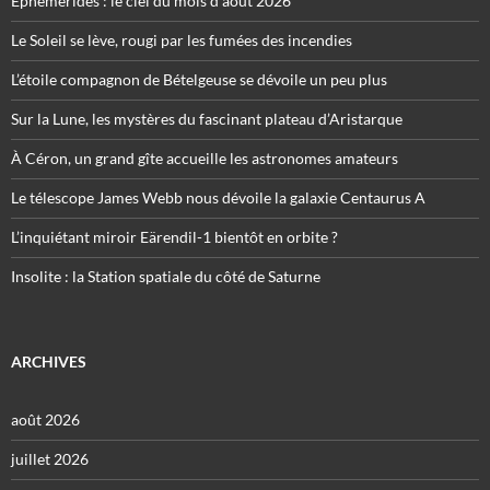
Éphémérides : le ciel du mois d’août 2026
Le Soleil se lève, rougi par les fumées des incendies
L’étoile compagnon de Bételgeuse se dévoile un peu plus
Sur la Lune, les mystères du fascinant plateau d’Aristarque
À Céron, un grand gîte accueille les astronomes amateurs
Le télescope James Webb nous dévoile la galaxie Centaurus A
L’inquiétant miroir Eärendil-1 bientôt en orbite ?
Insolite : la Station spatiale du côté de Saturne
ARCHIVES
août 2026
juillet 2026