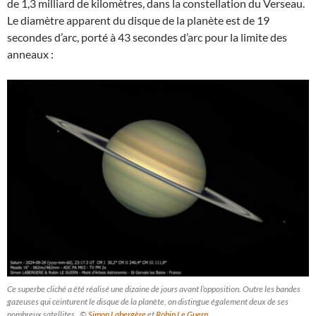
de 1,3 milliard de kilomètres, dans la constellation du Verseau.
Le diamètre apparent du disque de la planète est de 19
secondes d’arc, porté à 43 secondes d’arc pour la limite des
anneaux :
Ce superbe cliché a été réalisé une dizaine de jours avant l’opposition. Outre les bandes
gazeuses qui ceinturent le disque de la planète, on distingue également deux de ses
nombreux satellites. ©
Simon Labergère
et
Robin Le Guern