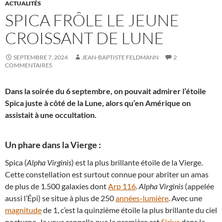
ACTUALITÉS
SPICA FRÔLE LE JEUNE
CROISSANT DE LUNE
SEPTEMBRE 7, 2024
JEAN-BAPTISTE FELDMANN
2
COMMENTAIRES
Dans la soirée du 6 septembre, on pouvait admirer l’étoile
Spica juste à côté de la Lune, alors qu’en Amérique on
assistait à une occultation.
Un phare dans la Vierge :
Spica (
Alpha Virginis
) est la plus brillante étoile de la Vierge.
Cette constellation est surtout connue pour abriter un amas
de plus de 1.500 galaxies dont
Arp 116
.
Alpha Virginis
(appelée
aussi l’Épi) se situe à plus de 250
années-lumière
. Avec une
magnitude
de 1, c’est la quinzième étoile la plus brillante du ciel
nocturne. Je vous rappelle que la première est
Sirius
dans la