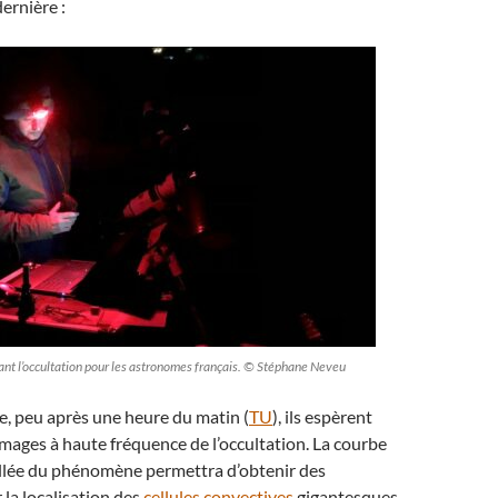
dernière :
ant l’occultation pour les astronomes français. © Stéphane Neveu
e, peu après une heure du matin (
TU
), ils espèrent
images à haute fréquence de l’occultation. La courbe
illée du phénomène permettra d’obtenir des
 la localisation des
cellules convectives
gigantesques