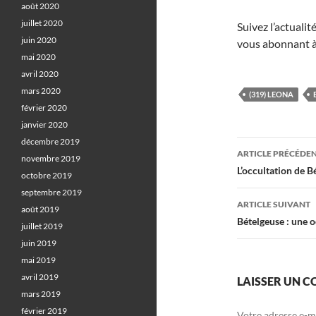
août 2020
juillet 2020
Suivez l’actuali
juin 2020
vous abonnant à
mai 2020
avril 2020
mars 2020
(319) LEONA
février 2020
janvier 2020
décembre 2019
Navigati
ARTICLE PRÉCÉDE
novembre 2019
des
L’occultation de 
octobre 2019
articles
septembre 2019
ARTICLE SUIVANT
août 2019
Bételgeuse : une o
juillet 2019
juin 2019
mai 2019
avril 2019
LAISSER UN 
mars 2019
février 2019
Votre adresse e-ma