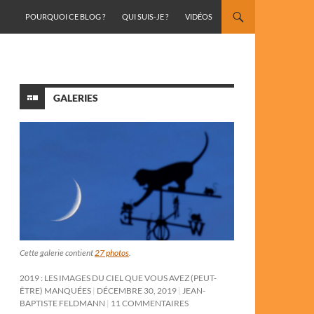
ALLER AU CONTENU
POURQUOI CE BLOG ?
QUI SUIS-JE ?
VIDÉOS
GALERIES
Cette galerie contient
27 photos
.
2019 : LES IMAGES DU CIEL QUE VOUS AVEZ (PEUT-
ÊTRE) MANQUÉES
DÉCEMBRE 30, 2019
JEAN-
BAPTISTE FELDMANN
11 COMMENTAIRES