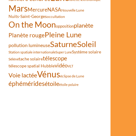
Mars
Mercure
NASA
Nouvelle Lune
Nuits-Saint-Georges
occultation
On the Moon
planète
opposition
Pleine Lune
Planète rouge
Saturne
Soleil
pollution lumineuse
Système solaire
Station spatiale internationale
Super Lune
télescope
tache solaire
Séléné
vidéo
télescope spatial Hubble
VLT
Vénus
Voie lactée
éclipse de Lune
éphémérides
étoile
étoile polaire