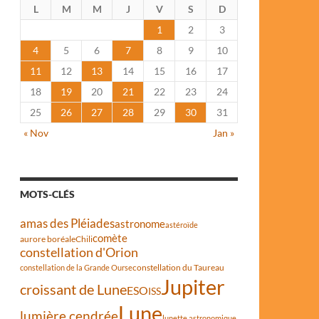
L
M
M
J
V
S
D
1
2
3
4
5
6
7
8
9
10
11
12
13
14
15
16
17
18
19
20
21
22
23
24
25
26
27
28
29
30
31
« Nov
Jan »
MOTS-CLÉS
amas des Pléiades
astronome
astéroïde
comète
aurore boréale
Chili
constellation d'Orion
constellation du Taureau
constellation de la Grande Ourse
Jupiter
croissant de Lune
ESO
ISS
Lune
lumière cendrée
lunette astronomique