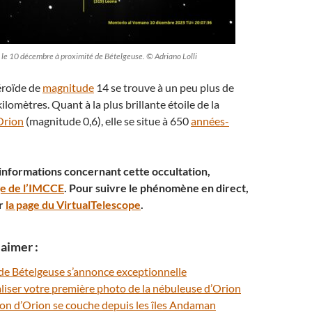
a le 10 décembre à proximité de Bételgeuse. © Adriano Lolli
éroïde de
magnitude
14 se trouve à un peu plus de
ilomètres. Quant à la plus brillante étoile de la
Orion
(magnitude 0,6), elle se situe à 650
années-
 informations concernant cette occultation,
ge de l’IMCCE
. Pour suivre le phénomène en direct,
r
la page du VirtualTelescope
.
aimer :
 de Bételgeuse s’annonce exceptionnelle
iser votre première photo de la nébuleuse d’Orion
ion d’Orion se couche depuis les îles Andaman