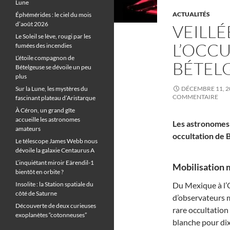
Lune
ACTUALITÉS
Éphémérides : le ciel du mois
d’août 2026
VEILLÉ
Le Soleil se lève, rougi par les
L’OCCU
fumées des incendies
L’étoile compagnon de
BÉTEL
Bételgeuse se dévoile un peu
plus
Sur la Lune, les mystères du
DÉCEMBRE 11, 2
COMMENTAIRE
fascinant plateau d’Aristarque
À Céron, un grand gîte
accueille les astronomes
Les astronomes 
amateurs
occultation de 
Le télescope James Webb nous
dévoile la galaxie Centaurus A
L’inquiétant miroir Eärendil-1
Mobilisation 
bientôt en orbite ?
Insolite : la Station spatiale du
Du Mexique à l’O
côté de Saturne
d’observateurs mo
Découverte de deux curieuses
rare occultation
exoplanètes “cotonneuses”
blanche pour dix