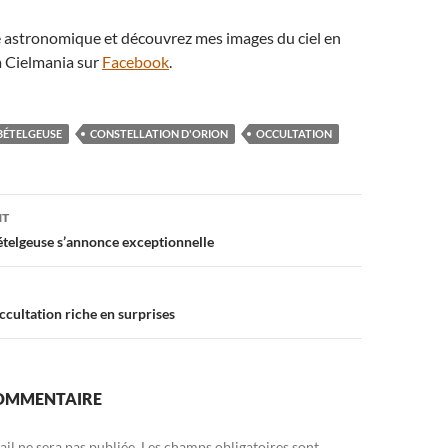
té astronomique et découvrez mes images du ciel en
 Cielmania sur
Facebook
.
BÉTELGEUSE
CONSTELLATION D'ORION
OCCULTATION
on
NT
Bételgeuse s’annonce exceptionnelle
ccultation riche en surprises
COMMENTAIRE
il ne sera pas publiée.
Les champs obligatoires sont