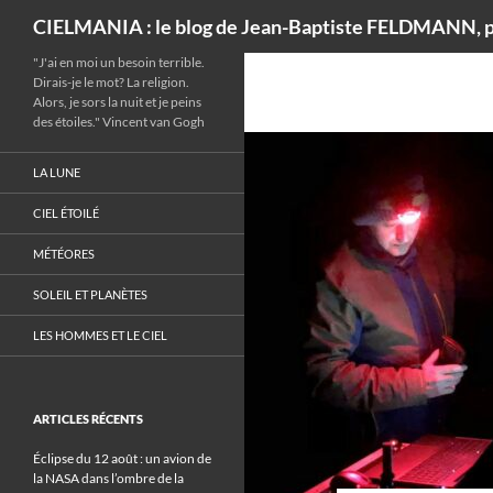
Recherche
CIELMANIA : le blog de Jean-Baptiste FELDMANN, p
"J'ai en moi un besoin terrible.
Dirais-je le mot? La religion.
Alors, je sors la nuit et je peins
des étoiles." Vincent van Gogh
LA LUNE
CIEL ÉTOILÉ
MÉTÉORES
SOLEIL ET PLANÈTES
LES HOMMES ET LE CIEL
ARTICLES RÉCENTS
Éclipse du 12 août : un avion de
la NASA dans l’ombre de la