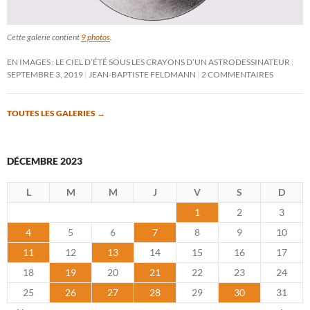
Cette galerie contient
9 photos
.
EN IMAGES : LE CIEL D’ÉTÉ SOUS LES CRAYONS D’UN ASTRODESSINATEUR
SEPTEMBRE 3, 2019
JEAN-BAPTISTE FELDMANN
2 COMMENTAIRES
TOUTES LES GALERIES
→
DÉCEMBRE 2023
L
M
M
J
V
S
D
1
2
3
4
5
6
7
8
9
10
11
12
13
14
15
16
17
18
19
20
21
22
23
24
25
26
27
28
29
30
31