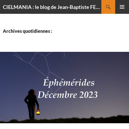
Recherche
CIELMANIA : le blog de Jean-Baptiste FELDMANN, photographe du ciel
ALLER
MENU
AU
PRINCI
CONTENU
Archives quotidiennes :