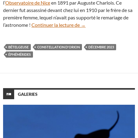
l’
Observatoire de Nice
en 1891 par Auguste Charlois. Ce
dernier fut assassiné devant chez lui en 1910 par le frère de sa
première femme, lequel n’avait pas supporté le remariage de
Éphémérides : le ciel du m
l’astronome !
Continuer la lecture de
→
BÉTELGEUSE
CONSTELLATION D'ORION
DÉCEMBRE 2023
ÉPHÉMÉRIDES
GALERIES