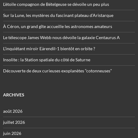
L’étoile compagnon de Bételgeuse se dévoile un peu plus
Sur la Lune, les mystères du fascinant plateau d’Aristarque
À Céron, un grand gîte accueille les astronomes amateurs
Le télescope James Webb nous dévoile la galaxie Centaurus A
L’inquiétant miroir Eärendil-1 bientôt en orbite ?
Insolite : la Station spatiale du côté de Saturne
Découverte de deux curieuses exoplanètes “cotonneuses”
ARCHIVES
août 2026
juillet 2026
juin 2026