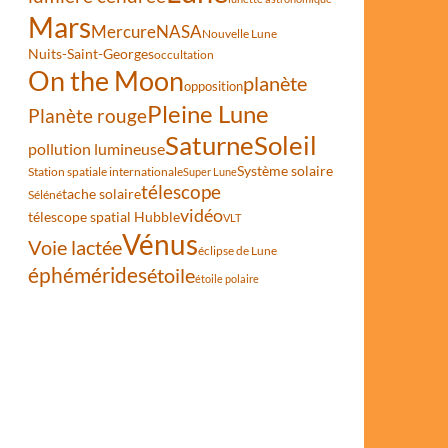
Mars
Mercure
NASA
Nouvelle Lune
Nuits-Saint-Georges
occultation
023
On the Moon
planète
opposition
Pleine Lune
Planète rouge
Saturne
Soleil
pollution lumineuse
Système solaire
Station spatiale internationale
Super Lune
télescope
tache solaire
Séléné
vidéo
télescope spatial Hubble
VLT
Vénus
Voie lactée
éclipse de Lune
éphémérides
étoile
étoile polaire