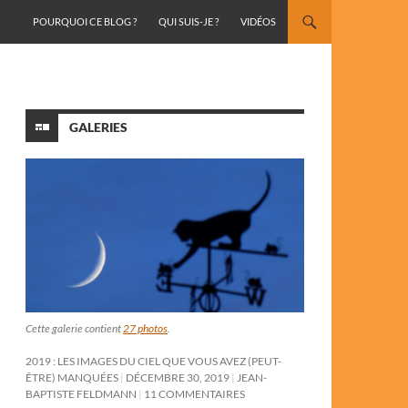
ALLER AU CONTENU
POURQUOI CE BLOG ?
QUI SUIS-JE ?
VIDÉOS
GALERIES
Cette galerie contient
27 photos
.
2019 : LES IMAGES DU CIEL QUE VOUS AVEZ (PEUT-
ÊTRE) MANQUÉES
DÉCEMBRE 30, 2019
JEAN-
BAPTISTE FELDMANN
11 COMMENTAIRES