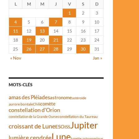
L
M
M
J
V
S
D
1
2
3
4
5
6
7
8
9
10
11
12
13
14
15
16
17
18
19
20
21
22
23
24
25
26
27
28
29
30
31
« Nov
Jan »
MOTS-CLÉS
amas des Pléiades
astronome
astéroïde
comète
aurore boréale
Chili
constellation d'Orion
constellation du Taureau
constellation de la Grande Ourse
Jupiter
croissant de Lune
ESO
ISS
Lune
lumière cendrée
lunette astronomique