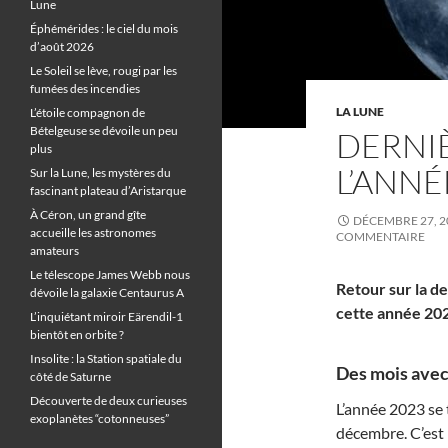
Lune
Éphémérides : le ciel du mois
d’août 2026
Le Soleil se lève, rougi par les
fumées des incendies
LA LUNE
L’étoile compagnon de
Bételgeuse se dévoile un peu
DERNIÈ
plus
L’ANNÉ
Sur la Lune, les mystères du
fascinant plateau d’Aristarque
À Céron, un grand gîte
DÉCEMBRE 27, 2
accueille les astronomes
COMMENTAIRE
amateurs
Le télescope James Webb nous
Retour sur la de
dévoile la galaxie Centaurus A
cette année 202
L’inquiétant miroir Eärendil-1
bientôt en orbite ?
Insolite : la Station spatiale du
Des mois avec
côté de Saturne
Découverte de deux curieuses
L’année 2023 se 
exoplanètes “cotonneuses”
décembre. C’est l