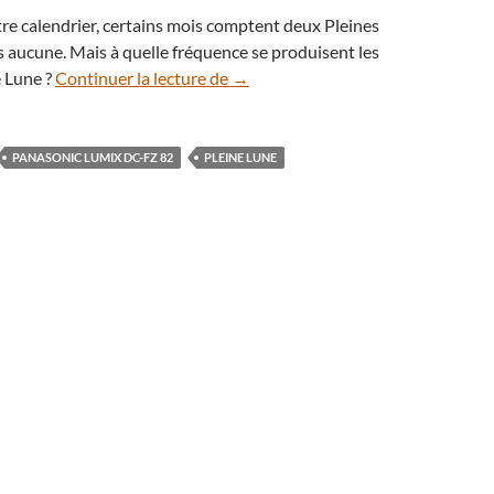
tre calendrier, certains mois comptent deux Pleines
s aucune. Mais à quelle fréquence se produisent les
Dernière Pleine Lune de l’année 2
e Lune ?
Continuer la lecture de
→
PANASONIC LUMIX DC-FZ 82
PLEINE LUNE