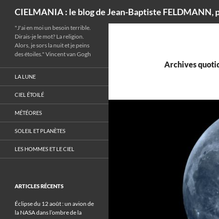
Recherche
CIELMANIA : le blog de Jean-Baptiste FELDMANN, p
"J'ai en moi un besoin terrible.
Dirais-je le mot? La religion.
Alors, je sors la nuit et je peins
des étoiles." Vincent van Gogh
Archives quotid
LA LUNE
CIEL ÉTOILÉ
MÉTÉORES
SOLEIL ET PLANÈTES
LES HOMMES ET LE CIEL
ARTICLES RÉCENTS
Éclipse du 12 août : un avion de
la NASA dans l’ombre de la