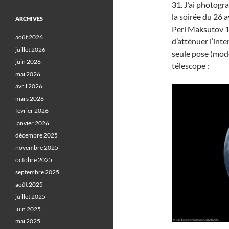
31. J’ai photogr
la soirée du 26 
ARCHIVES
Perl Maksutov 10
août 2026
d’atténuer l’int
juillet 2026
seule pose (mode
juin 2026
télescope :
mai 2026
avril 2026
mars 2026
février 2026
janvier 2026
décembre 2025
novembre 2025
octobre 2025
septembre 2025
août 2025
juillet 2025
juin 2025
mai 2025