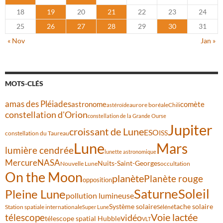
18
19
20
21
22
23
24
25
26
27
28
29
30
31
« Nov
Jan »
MOTS-CLÉS
amas des Pléiades
comète
astronome
aurore boréale
astéroïde
Chili
constellation d'Orion
constellation de la Grande Ourse
Jupiter
croissant de Lune
ESO
ISS
constellation du Taureau
Lune
Mars
lumière cendrée
lunette astronomique
Mercure
NASA
Nuits-Saint-Georges
Nouvelle Lune
occultation
On the Moon
planète
Planète rouge
opposition
Saturne
Soleil
Pleine Lune
pollution lumineuse
Système solaire
tache solaire
Station spatiale internationale
Séléné
Super Lune
Voie lactée
télescope
vidéo
télescope spatial Hubble
VLT