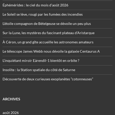
Éphémérides : le ciel du mois d’août 2026
Le Soleil se lève, rougi par les fumées des incendies
L’étoile compagnon de Bételgeuse se dévoile un peu plus
Sur la Lune, les mystères du fascinant plateau d’Aristarque
À Céron, un grand gîte accueille les astronomes amateurs
Le télescope James Webb nous dévoile la galaxie Centaurus A
L’inquiétant miroir Eärendil-1 bientôt en orbite ?
Insolite : la Station spatiale du côté de Saturne
Découverte de deux curieuses exoplanètes “cotonneuses”
ARCHIVES
août 2026