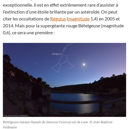
exceptionnelle. Il est en effet extrêmement rare d’assister à
l’extinction d’une étoile brillante par un astéroïde. On peut
citer les occultations de
Régulus
(
magnitude
1,4) en 2005 et
2014. Mais pour la supergéante rouge Bételgeuse (magnitude
0,6), ce sera une première :
Bételgeuse marque l’épaule du chasseur Orion un soir de Lune. © Jean-Baptiste
Feldmann