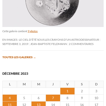
Cette galerie contient
9 photos
.
EN IMAGES : LE CIEL D’ÉTÉ SOUS LES CRAYONS D’UN ASTRODESSINATEUR
SEPTEMBRE 3, 2019
JEAN-BAPTISTE FELDMANN
2 COMMENTAIRES
TOUTES LES GALERIES
→
DÉCEMBRE 2023
L
M
M
J
V
S
D
1
2
3
4
5
6
7
8
9
10
11
12
13
14
15
16
17