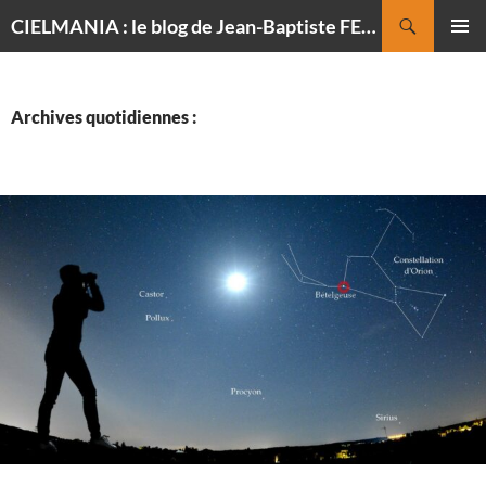
Recherche
CIELMANIA : le blog de Jean-Baptiste FELDMANN, photographe du ciel
ALLER
MENU
AU
PRINCI
CONTENU
Archives quotidiennes :