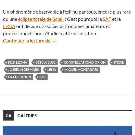
Un phénomène observable à l’œil nu par tous, encore plus rare
qu’une
éclipse totale de Soleil
! C’est pourquoi la
SAF
et le
LESIA
ont décidé d’associer astronomes amateurs et
professionnels pour étudier cette occultation.
L’occultation de Bételgeuse s’annonce ex
Continuer la lecture de
→
(319) LEONA
BÉTELGEUSE
CONSTELLATION D'ORION
IMCCE
JOSSELIN DESMARS
LESIA
MIGUEL MONTARGÈS
OCCULTATION
SAF
GALERIES