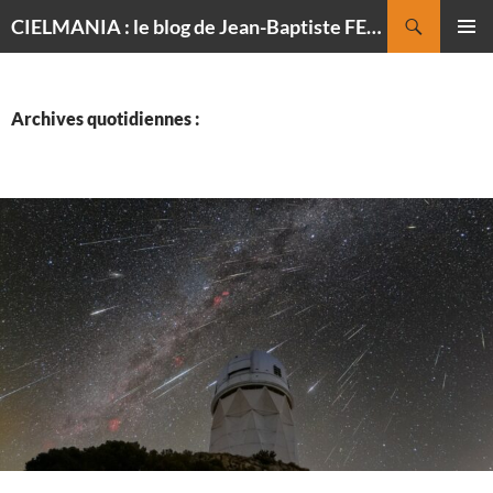
Recherche
CIELMANIA : le blog de Jean-Baptiste FELDMANN, photographe du ciel
ALLER
MENU
AU
PRINCI
CONTENU
Archives quotidiennes :