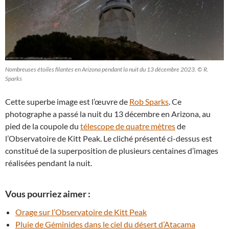
Nombreuses étoiles filantes en Arizona pendant la nuit du 13 décembre 2023. © R.
Sparks
Cette superbe image est l’œuvre de
Rob Sparks
. Ce
photographe a passé la nuit du 13 décembre en Arizona, au
pied de la coupole du
télescope de quatre mètres
de
l’Observatoire de Kitt Peak. Le cliché présenté ci-dessus est
constitué de la superposition de plusieurs centaines d’images
réalisées pendant la nuit.
Vous pourriez aimer :
Orage sur l’Observatoire de Kitt Peak
Pluie de Géminides dans le ciel du désert d’Atacama