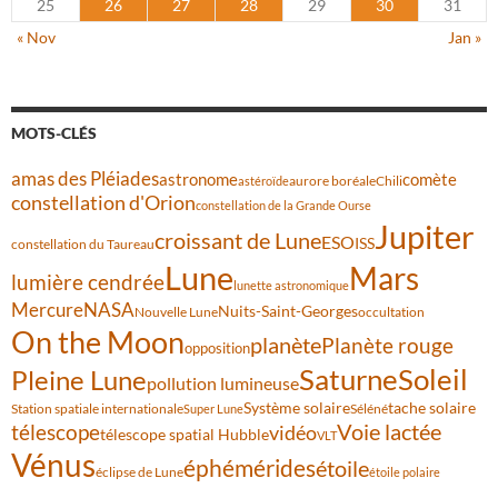
25
26
27
28
29
30
31
« Nov
Jan »
MOTS-CLÉS
amas des Pléiades
comète
astronome
aurore boréale
astéroïde
Chili
constellation d'Orion
constellation de la Grande Ourse
Jupiter
croissant de Lune
ESO
ISS
constellation du Taureau
Lune
Mars
lumière cendrée
lunette astronomique
Mercure
NASA
Nuits-Saint-Georges
Nouvelle Lune
occultation
On the Moon
planète
Planète rouge
opposition
Saturne
Soleil
Pleine Lune
pollution lumineuse
Système solaire
tache solaire
Station spatiale internationale
Séléné
Super Lune
Voie lactée
télescope
vidéo
télescope spatial Hubble
VLT
Vénus
éphémérides
étoile
éclipse de Lune
étoile polaire