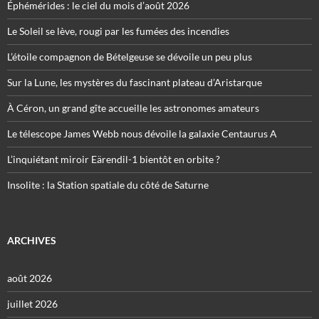
Éphémérides : le ciel du mois d’août 2026
Le Soleil se lève, rougi par les fumées des incendies
L’étoile compagnon de Bételgeuse se dévoile un peu plus
Sur la Lune, les mystères du fascinant plateau d’Aristarque
À Céron, un grand gîte accueille les astronomes amateurs
Le télescope James Webb nous dévoile la galaxie Centaurus A
L’inquiétant miroir Eärendil-1 bientôt en orbite ?
Insolite : la Station spatiale du côté de Saturne
ARCHIVES
août 2026
juillet 2026