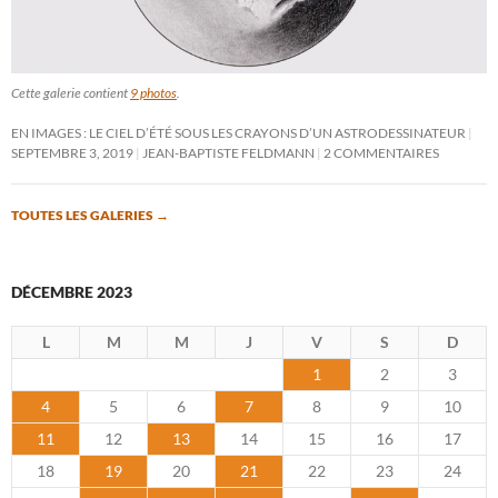
Cette galerie contient
9 photos
.
EN IMAGES : LE CIEL D’ÉTÉ SOUS LES CRAYONS D’UN ASTRODESSINATEUR
SEPTEMBRE 3, 2019
JEAN-BAPTISTE FELDMANN
2 COMMENTAIRES
TOUTES LES GALERIES
→
DÉCEMBRE 2023
L
M
M
J
V
S
D
1
2
3
4
5
6
7
8
9
10
11
12
13
14
15
16
17
18
19
20
21
22
23
24