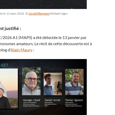
ée le 12 mars 2026. ©
Gerald Rhemann
/Michael Jäger
 justifié :
/2026 A1 (MAPS) a été détectée le 13 janvier par
ronomes amateurs. Le récit de cette découverte est à
blog d’
Alain Maury
: