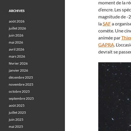
moment de la réda
d’encre. Les spé
ARCHIVES
magnitude de -
août 2026
la
SAF
a organis
juillet 2026
comète. Une cinq
juin 2026
animée par
Thie
mai 2026
GAPRA
. L’occas
avril 2026
devrait se passer
mars 2026
février 2026
janvier 2026
décembre 2025
novembre 2025
octobre 2025
septembre 2025
août 2025
juillet 2025
juin 2025
mai 2025