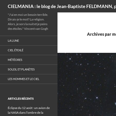
Recherche
CIELMANIA : le blog de Jean-Baptiste FELDMANN, p
"J'ai en moi un besoin terrible.
Dirais-je le mot? La religion.
Alors, je sors la nuit et je peins
des étoiles." Vincent van Gogh
Archives par mo
LA LUNE
CIEL ÉTOILÉ
MÉTÉORES
SOLEIL ET PLANÈTES
LES HOMMES ET LE CIEL
ARTICLES RÉCENTS
Éclipse du 12 août : un avion de
la NASA dans l’ombre de la