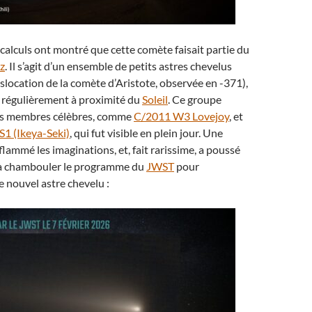
calculs ont montré que cette comète faisait partie du
z
. Il s’agit d’un ensemble de petits astres chevelus
dislocation de la comète d’Aristote, observée en -371),
t régulièrement à proximité du
Soleil
. Ce groupe
s membres célèbres, comme
C/2011 W3 Lovejoy
, et
S1 (Ikeya-Seki)
, qui fut visible en plein jour. Une
flammé les imaginations, et, fait rarissime, a poussé
 à chambouler le programme du
JWST
pour
 nouvel astre chevelu :