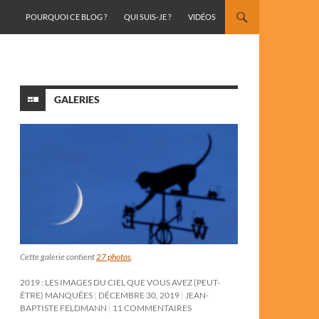
ALLER AU CONTENU
POURQUOI CE BLOG ?
QUI SUIS-JE ?
VIDÉOS
GALERIES
Cette galerie contient
27 photos
.
2019 : LES IMAGES DU CIEL QUE VOUS AVEZ (PEUT-
ÊTRE) MANQUÉES
DÉCEMBRE 30, 2019
JEAN-
BAPTISTE FELDMANN
11 COMMENTAIRES