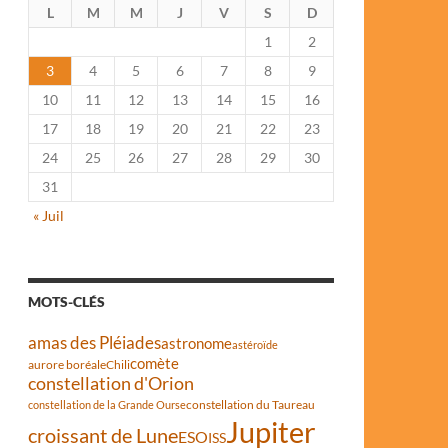
L
M
M
J
V
S
D
1
2
3
4
5
6
7
8
9
10
11
12
13
14
15
16
17
18
19
20
21
22
23
24
25
26
27
28
29
30
31
« Juil
MOTS-CLÉS
amas des Pléiades
astronome
astéroïde
comète
aurore boréale
Chili
constellation d'Orion
constellation du Taureau
constellation de la Grande Ourse
Jupiter
croissant de Lune
ESO
ISS