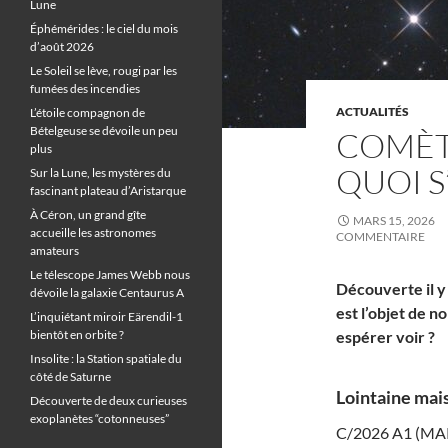
Lune
Éphémérides : le ciel du mois
d’août 2026
Le Soleil se lève, rougi par les
fumées des incendies
ACTUALITÉS
L’étoile compagnon de
Bételgeuse se dévoile un peu
COMÈTE
plus
QUOI S
Sur la Lune, les mystères du
fascinant plateau d’Aristarque
À Céron, un grand gîte
MARS 15, 2026
accueille les astronomes
COMMENTAIRE
amateurs
Le télescope James Webb nous
Découverte il 
dévoile la galaxie Centaurus A
est l’objet de 
L’inquiétant miroir Eärendil-1
bientôt en orbite ?
espérer voir ?
Insolite : la Station spatiale du
côté de Saturne
Lointaine mais
Découverte de deux curieuses
exoplanètes “cotonneuses”
C/2026 A1 (MAPS