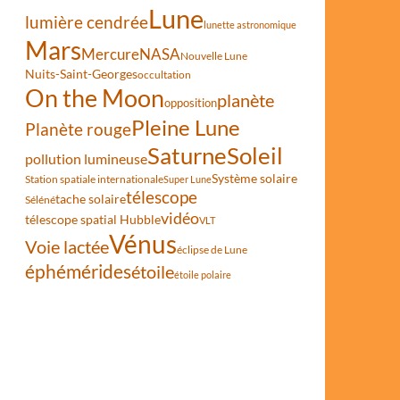
Lune
lumière cendrée
lunette astronomique
Mars
Mercure
NASA
Nouvelle Lune
Nuits-Saint-Georges
occultation
On the Moon
planète
opposition
Pleine Lune
Planète rouge
Saturne
Soleil
pollution lumineuse
Système solaire
Station spatiale internationale
Super Lune
télescope
tache solaire
Séléné
vidéo
télescope spatial Hubble
VLT
Vénus
Voie lactée
éclipse de Lune
éphémérides
étoile
étoile polaire