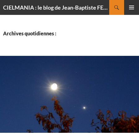
Recherche
CIELMANIA : le blog de Jean-Baptiste FELDMANN, photographe du ciel
ALLER
MENU
AU
PRINCI
CONTENU
Archives quotidiennes :