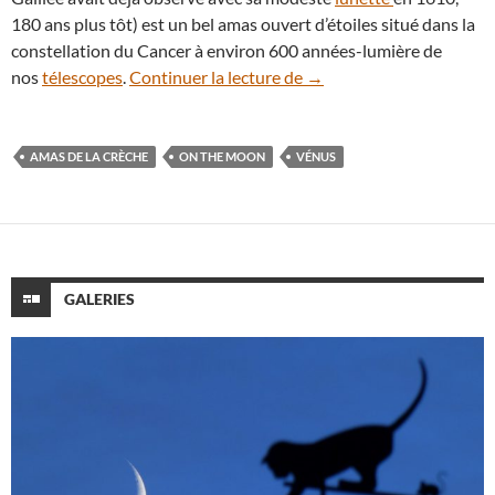
180 ans plus tôt) est un bel amas ouvert d’étoiles situé dans la
constellation du Cancer à environ 600 années-lumière de
La Lune s’approche de Vé
nos
télescopes
.
Continuer la lecture de
→
AMAS DE LA CRÈCHE
ON THE MOON
VÉNUS
GALERIES