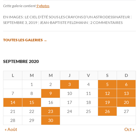
Cette galerie contient
9 photos
.
EN IMAGES : LE CIEL D’ÉTÉ SOUS LES CRAYONS D’UN ASTRODESSINATEUR
SEPTEMBRE 3, 2019
JEAN-BAPTISTE FELDMANN
2 COMMENTAIRES
TOUTES LES GALERIES
→
SEPTEMBRE 2020
L
M
M
J
V
S
D
1
2
3
4
5
6
7
8
9
10
11
12
13
14
15
16
17
18
19
20
21
22
23
24
25
26
27
28
29
30
« Août
Oct »