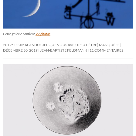
Cette galerie contient
27 photos
.
2019 : LES IMAGES DU CIEL QUE VOUS AVEZ (PEUT-ÊTRE) MANQUÉES
DÉCEMBRE 30, 2019
JEAN-BAPTISTE FELDMANN
11 COMMENTAIRES