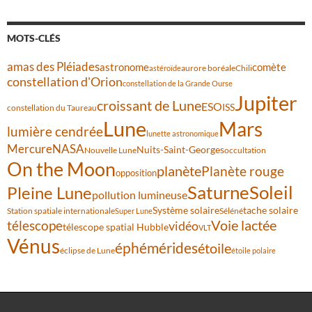
MOTS-CLÉS
amas des Pléiades
comète
astronome
aurore boréale
astéroïde
Chili
constellation d'Orion
constellation de la Grande Ourse
Jupiter
croissant de Lune
ESO
ISS
constellation du Taureau
Lune
Mars
lumière cendrée
lunette astronomique
Mercure
NASA
Nuits-Saint-Georges
Nouvelle Lune
occultation
On the Moon
planète
Planète rouge
opposition
Saturne
Soleil
Pleine Lune
pollution lumineuse
Système solaire
tache solaire
Station spatiale internationale
Séléné
Super Lune
Voie lactée
télescope
vidéo
télescope spatial Hubble
VLT
Vénus
éphémérides
étoile
éclipse de Lune
étoile polaire