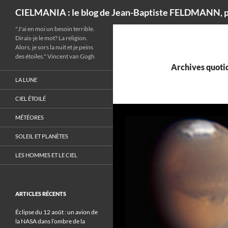
Recherche
CIELMANIA : le blog de Jean-Baptiste FELDMANN, p
"J'ai en moi un besoin terrible.
Dirais-je le mot? La religion.
Alors, je sors la nuit et je peins
des étoiles." Vincent van Gogh
Archives quotid
LA LUNE
CIEL ÉTOILÉ
MÉTÉORES
SOLEIL ET PLANÈTES
LES HOMMES ET LE CIEL
ARTICLES RÉCENTS
Éclipse du 12 août : un avion de
la NASA dans l’ombre de la