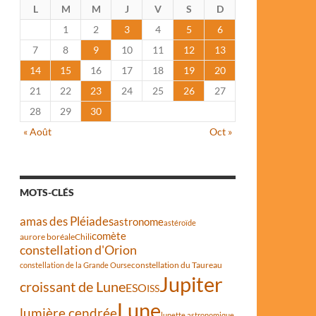
L
M
M
J
V
S
D
1
2
3
4
5
6
7
8
9
10
11
12
13
14
15
16
17
18
19
20
21
22
23
24
25
26
27
28
29
30
« Août
Oct »
MOTS-CLÉS
amas des Pléiades
astronome
astéroïde
comète
aurore boréale
Chili
constellation d'Orion
constellation du Taureau
constellation de la Grande Ourse
Jupiter
croissant de Lune
ESO
ISS
Lune
lumière cendrée
lunette astronomique