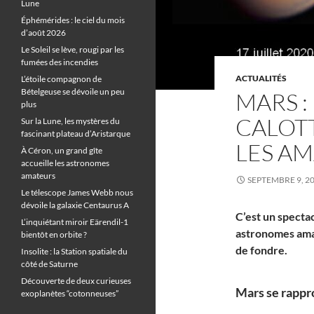
Lune
Éphémérides : le ciel du mois
d’août 2026
Le Soleil se lève, rougi par les
fumées des incendies
ACTUALITÉS
L’étoile compagnon de
Bételgeuse se dévoile un peu
MARS :
plus
CALOTT
Sur la Lune, les mystères du
fascinant plateau d’Aristarque
LES A
À Céron, un grand gîte
accueille les astronomes
amateurs
SEPTEMBRE 9, 2
Le télescope James Webb nous
dévoile la galaxie Centaurus A
C’est un specta
L’inquiétant miroir Eärendil-1
astronomes amat
bientôt en orbite ?
de fondre.
Insolite : la Station spatiale du
côté de Saturne
Découverte de deux curieuses
Mars se rappr
exoplanètes “cotonneuses”