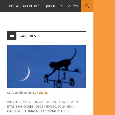
ALLER AU CONTENU
POURQUOI CE BLOG ?
QUI SUIS-JE ?
VIDÉOS
GALERIES
Cette galerie contient
27 photos
.
2019 : LES IMAGES DU CIEL QUE VOUS AVEZ (PEUT-
ÊTRE) MANQUÉES
DÉCEMBRE 30, 2019
JEAN-
BAPTISTE FELDMANN
11 COMMENTAIRES