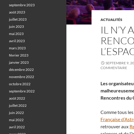
septembre 2023
août 2023
juillet 2023
ACTUALITÉS
IL N’Y
juin 2023
mai 2023
RENCON
avril 2023
L’ESPA
mars 2023
février 2023
janvier 2023
SEPTEMBRE 9, 2
COMMENTAIRE
décembre 2022
novembre 2022
Les organisateur
octobre 2022
malheureusemen
septembre 2022
Rencontres du C
août 2022
juillet 2022
Comme tous les d
juin 2022
Française d’Ast
mai 2022
retrouver aux
Re
avril 2022
sciences et de l