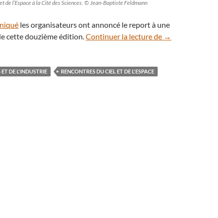
et de l’Espace à la Cité des Sciences. © Jean-Baptiste Feldmann
niqué
les organisateurs ont annoncé le report à une
Il n’y aura pas 
de cette douzième édition.
Continuer la lecture de
→
 ET DE L'INDUSTRIE
RENCONTRES DU CIEL ET DE L'ESPACE