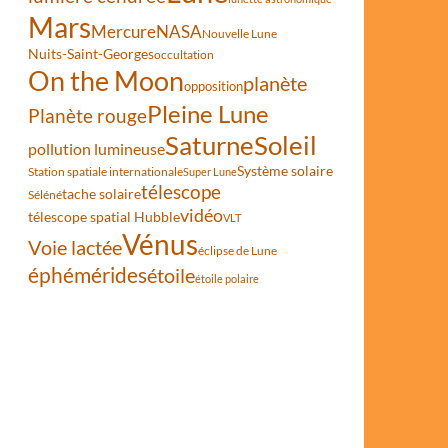
Mars
Mercure
NASA
Nouvelle Lune
Nuits-Saint-Georges
occultation
On the Moon
planète
opposition
Pleine Lune
Planète rouge
Saturne
Soleil
pollution lumineuse
Système solaire
Station spatiale internationale
Super Lune
télescope
tache solaire
Séléné
vidéo
télescope spatial Hubble
VLT
Vénus
Voie lactée
éclipse de Lune
éphémérides
étoile
étoile polaire