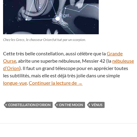
Chez les Grecs, le chasseur Orion fut tué par un scorpion.
Cette très belle constellation, aussi célèbre que la
Grande
Ourse
, abrite une superbe nébuleuse, Messier 42 (la
nébuleuse
d’Orion
). Il faut un grand télescope pour en apprécier toutes
les subtilités, mais elle est déjà très jolie dans une simple
La Lune étincelle entre Vénus
longue-vue
.
Continuer la lecture de
→
CONSTELLATION D'ORION
ON THE MOON
VÉNUS