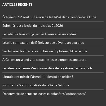
ARTICLES RÉCENTS
Éclipse du 12 août : un avion de la NASA dans l’ombre de la Lune
Éphémérides : le ciel du mois d’août 2026
Le Soleil se lève, rougi par les fumées des incendies
L’étoile compagnon de Bételgeuse se dévoile un peu plus
Sur la Lune, les mystères du fascinant plateau d’Aristarque
À Céron, un grand gîte accueille les astronomes amateurs
Le télescope James Webb nous dévoile la galaxie Centaurus A
L’inquiétant miroir Eärendil-1 bientôt en orbite ?
Insolite : la Station spatiale du côté de Saturne
Découverte de deux curieuses exoplanètes “cotonneuses”