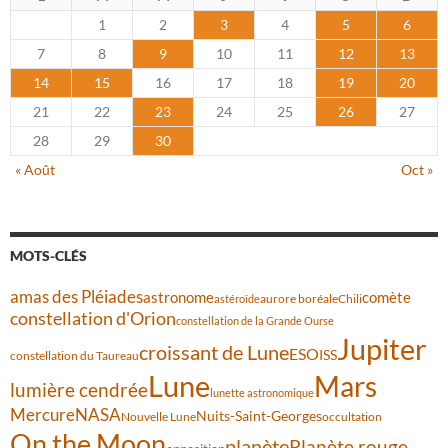
1
2
3
4
5
6
7
8
9
10
11
12
13
14
15
16
17
18
19
20
21
22
23
24
25
26
27
28
29
30
« Août
Oct »
MOTS-CLÉS
amas des Pléiades
comète
astronome
aurore boréale
astéroïde
Chili
constellation d'Orion
constellation de la Grande Ourse
Jupiter
croissant de Lune
ESO
ISS
constellation du Taureau
Lune
Mars
lumière cendrée
lunette astronomique
Mercure
NASA
Nuits-Saint-Georges
Nouvelle Lune
occultation
On the Moon
planète
Planète rouge