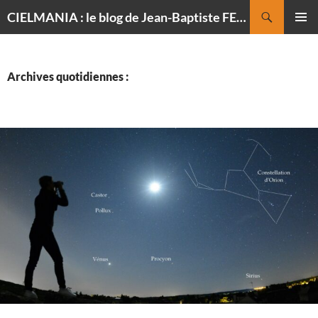
Recherche
CIELMANIA : le blog de Jean-Baptiste FELDMANN, photographe du ciel
ALLER
MENU
AU
PRINCI
CONTENU
Archives quotidiennes :