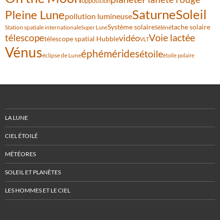
opposition
Saturne
Soleil
Pleine Lune
pollution lumineuse
Système solaire
tache solaire
Station spatiale internationale
Séléné
Super Lune
Voie lactée
télescope
vidéo
télescope spatial Hubble
VLT
Vénus
éphémérides
étoile
éclipse de Lune
étoile polaire
LA LUNE
CIEL ÉTOILÉ
MÉTÉORES
SOLEIL ET PLANÈTES
LES HOMMES ET LE CIEL