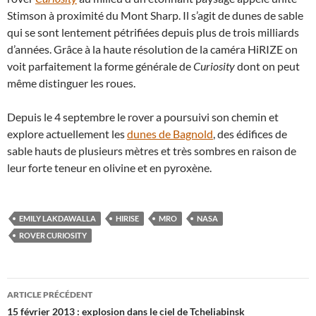
Stimson à proximité du Mont Sharp. Il s’agit de dunes de sable
qui se sont lentement pétrifiées depuis plus de trois milliards
d’années. Grâce à la haute résolution de la caméra HiRIZE on
voit parfaitement la forme générale de
Curiosity
dont on peut
même distinguer les roues.
Depuis le 4 septembre le rover a poursuivi son chemin et
explore actuellement les
dunes de Bagnold
, des édifices de
sable hauts de plusieurs mètres et très sombres en raison de
leur forte teneur en olivine et en pyroxène.
EMILY LAKDAWALLA
HIRISE
MRO
NASA
ROVER CURIOSITY
Navigation
ARTICLE PRÉCÉDENT
des
15 février 2013 : explosion dans le ciel de Tcheliabinsk