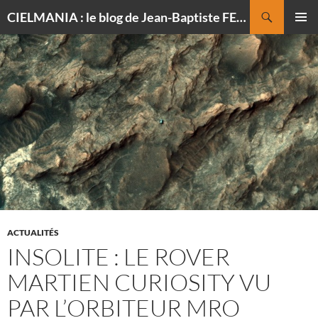
Recherche
CIELMANIA : le blog de Jean-Baptiste FELDMANN, photographe du ciel
ALLER
MENU
AU
PRINCI
CONTENU
ACTUALITÉS
INSOLITE : LE ROVER
MARTIEN CURIOSITY VU
PAR L’ORBITEUR MRO