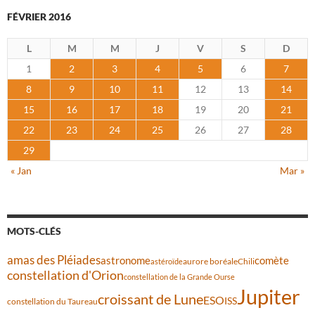
FÉVRIER 2016
L
M
M
J
V
S
D
1
2
3
4
5
6
7
8
9
10
11
12
13
14
15
16
17
18
19
20
21
22
23
24
25
26
27
28
29
« Jan
Mar »
MOTS-CLÉS
amas des Pléiades
comète
astronome
aurore boréale
astéroïde
Chili
constellation d'Orion
constellation de la Grande Ourse
Jupiter
croissant de Lune
ESO
ISS
constellation du Taureau