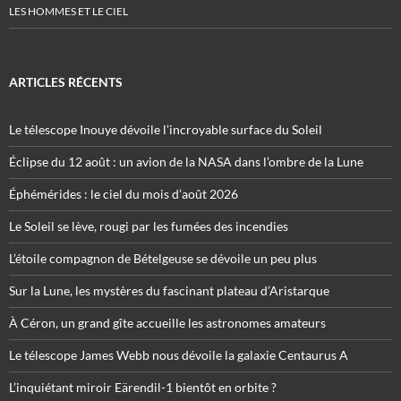
LES HOMMES ET LE CIEL
ARTICLES RÉCENTS
Le télescope Inouye dévoile l’incroyable surface du Soleil
Éclipse du 12 août : un avion de la NASA dans l’ombre de la Lune
Éphémérides : le ciel du mois d’août 2026
Le Soleil se lève, rougi par les fumées des incendies
L’étoile compagnon de Bételgeuse se dévoile un peu plus
Sur la Lune, les mystères du fascinant plateau d’Aristarque
À Céron, un grand gîte accueille les astronomes amateurs
Le télescope James Webb nous dévoile la galaxie Centaurus A
L’inquiétant miroir Eärendil-1 bientôt en orbite ?