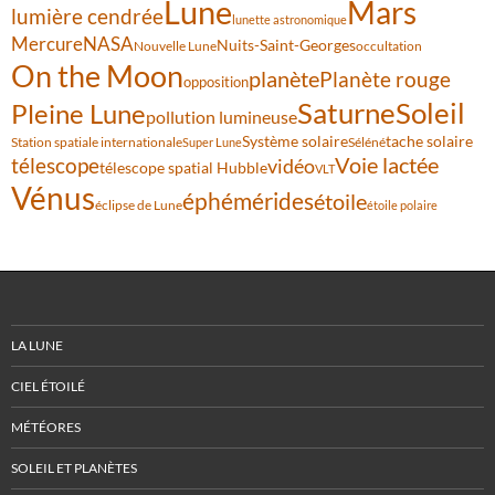
Lune
Mars
lumière cendrée
lunette astronomique
Mercure
NASA
Nuits-Saint-Georges
Nouvelle Lune
occultation
On the Moon
planète
Planète rouge
opposition
Saturne
Soleil
Pleine Lune
pollution lumineuse
Système solaire
tache solaire
Station spatiale internationale
Séléné
Super Lune
Voie lactée
télescope
vidéo
télescope spatial Hubble
VLT
Vénus
éphémérides
étoile
éclipse de Lune
étoile polaire
LA LUNE
CIEL ÉTOILÉ
MÉTÉORES
SOLEIL ET PLANÈTES