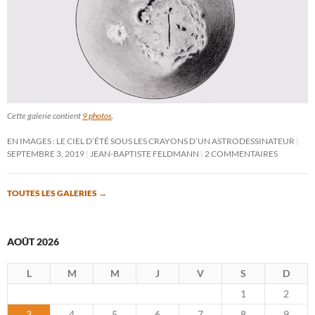
Cette galerie contient
9 photos
.
EN IMAGES : LE CIEL D’ÉTÉ SOUS LES CRAYONS D’UN ASTRODESSINATEUR
SEPTEMBRE 3, 2019
JEAN-BAPTISTE FELDMANN
2 COMMENTAIRES
TOUTES LES GALERIES
→
AOÛT 2026
L
M
M
J
V
S
D
1
2
3
4
5
6
7
8
9