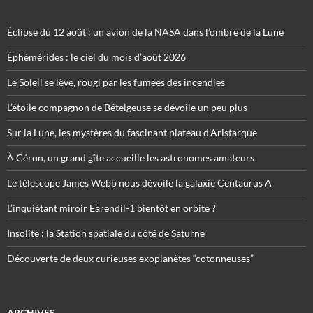
Éclipse du 12 août : un avion de la NASA dans l’ombre de la Lune
Éphémérides : le ciel du mois d’août 2026
Le Soleil se lève, rougi par les fumées des incendies
L’étoile compagnon de Bételgeuse se dévoile un peu plus
Sur la Lune, les mystères du fascinant plateau d’Aristarque
À Céron, un grand gîte accueille les astronomes amateurs
Le télescope James Webb nous dévoile la galaxie Centaurus A
L’inquiétant miroir Eärendil-1 bientôt en orbite ?
Insolite : la Station spatiale du côté de Saturne
Découverte de deux curieuses exoplanètes “cotonneuses”
ARCHIVES