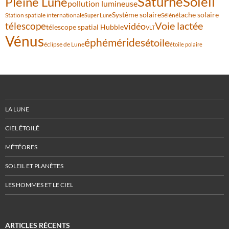
Saturne
Soleil
Pleine Lune
pollution lumineuse
Système solaire
tache solaire
Station spatiale internationale
Séléné
Super Lune
Voie lactée
télescope
vidéo
télescope spatial Hubble
VLT
Vénus
éphémérides
étoile
éclipse de Lune
étoile polaire
LA LUNE
CIEL ÉTOILÉ
MÉTÉORES
SOLEIL ET PLANÈTES
LES HOMMES ET LE CIEL
ARTICLES RÉCENTS