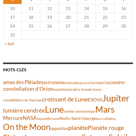
10
11
12
13
14
15
16
17
18
19
20
21
22
23
24
25
26
27
28
29
30
31
« Juil
MOTS-CLÉS
amas des Pléiades
comète
astronome
aurore boréale
astéroïde
Chili
constellation d'Orion
constellation de la Grande Ourse
Jupiter
croissant de Lune
ESO
ISS
constellation du Taureau
Lune
Mars
lumière cendrée
lunette astronomique
Mercure
NASA
Nuits-Saint-Georges
Nouvelle Lune
occultation
On the Moon
planète
Planète rouge
opposition