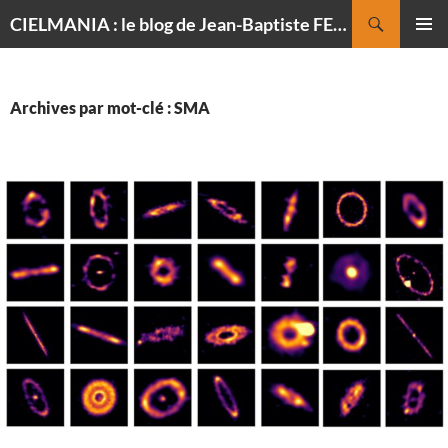
Recherche
CIELMANIA : le blog de Jean-Baptiste FELDMANN, photographe du ciel
ALLER
MENU
AU
PRINCI
CONTENU
Archives par mot-clé : SMA