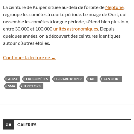
La ceinture de Kuiper, située au-delà de l’orbite de
Neptune
,
regroupe les comètes à courte période. Le nuage de Oort, qui
rassemble les comètes à longue période, s’étend bien plus loin,
entre 30.000 et 100.000
unités astronomiques
. Depuis
quelques années, on a découvert des ceintures identiques
autour d’autres étoiles.
Les exocomètes sont nombreuses autour 
Continuer la lecture de
→
ALMA
EXOCOMÈTES
GERARD KUIPER
IAC
JAN OORT
SMA
Β PICTORIS
GALERIES