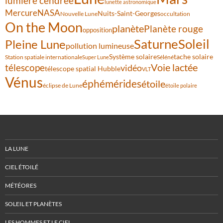
lumière cendrée
lunette astronomique
Mercure
NASA
Nuits-Saint-Georges
Nouvelle Lune
occultation
On the Moon
planète
Planète rouge
opposition
Saturne
Soleil
Pleine Lune
pollution lumineuse
Système solaire
tache solaire
Station spatiale internationale
Séléné
Super Lune
Voie lactée
télescope
vidéo
télescope spatial Hubble
VLT
Vénus
éphémérides
étoile
éclipse de Lune
étoile polaire
LA LUNE
CIEL ÉTOILÉ
MÉTÉORES
SOLEIL ET PLANÈTES
LES HOMMES ET LE CIEL