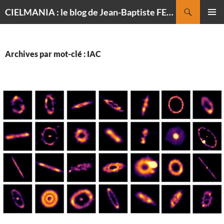
Recherche
CIELMANIA : le blog de Jean-Baptiste FELDMANN, photographe du ciel
ALLER
MENU
AU
PRINCI
CONTENU
Archives par mot-clé : IAC