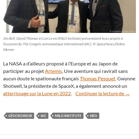
Jim Bell, David Thomas et Lon Levin (MILO Institute) présentaient leurs projets à
l’occasion du 70e Congrès astronautique international (IAC). © SpaceNews/Debra
Werner
La NASA a d’ailleurs proposé à l’Europe et au Japon de
participer au projet
Artemis
. Une aventure qui ravirait sans
aucun doute le spationaute français
Thomas Pesquet
. Gwynne
Shotwell, la présidente de SpaceX, a également annoncé un
MILO, 
atterrissage sur la Lune en 2022
.
Continuer la lecture de
→
GÉOCROISEUR
IAC
MILO INSTITUTE
NEO