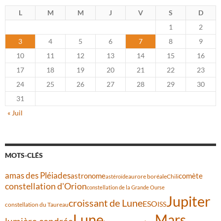
L
M
M
J
V
S
D
1
2
3
4
5
6
7
8
9
10
11
12
13
14
15
16
17
18
19
20
21
22
23
24
25
26
27
28
29
30
31
« Juil
MOTS-CLÉS
amas des Pléiades
comète
astronome
aurore boréale
astéroïde
Chili
constellation d'Orion
constellation de la Grande Ourse
Jupiter
croissant de Lune
ESO
ISS
constellation du Taureau
Lune
Mars