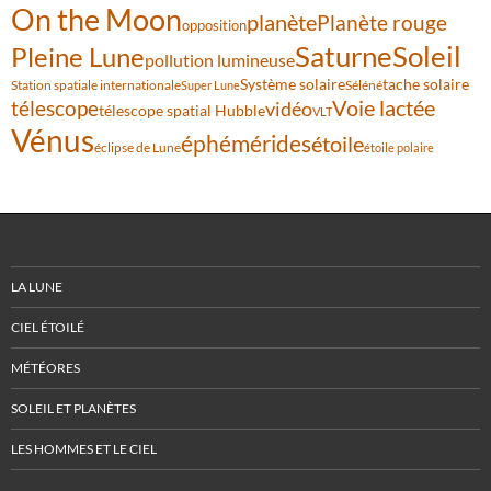
On the Moon
planète
Planète rouge
opposition
Saturne
Soleil
Pleine Lune
pollution lumineuse
Système solaire
tache solaire
Station spatiale internationale
Séléné
Super Lune
Voie lactée
télescope
vidéo
télescope spatial Hubble
VLT
Vénus
éphémérides
étoile
éclipse de Lune
étoile polaire
LA LUNE
CIEL ÉTOILÉ
MÉTÉORES
SOLEIL ET PLANÈTES
LES HOMMES ET LE CIEL