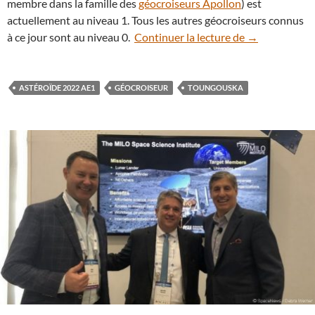
membre dans la famille des
géocroiseurs Apollon
) est
actuellement au niveau 1. Tous les autres géocroiseurs connus
L’astéroïde 20
à ce jour sont au niveau 0.
Continuer la lecture de
→
ASTÉROÏDE 2022 AE1
GÉOCROISEUR
TOUNGOUSKA