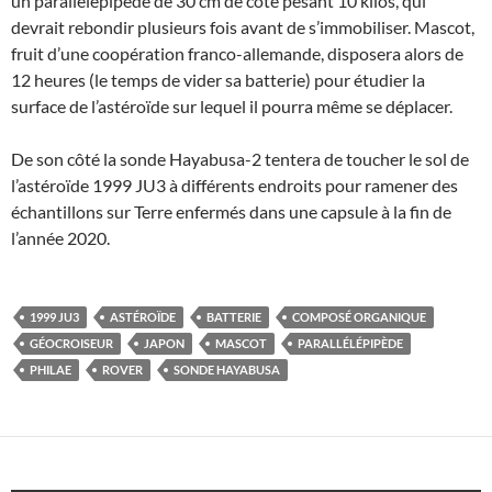
un parallélépipède de 30 cm de côté pesant 10 kilos, qui
devrait rebondir plusieurs fois avant de s’immobiliser. Mascot,
fruit d’une coopération franco-allemande, disposera alors de
12 heures (le temps de vider sa batterie) pour étudier la
surface de l’astéroïde sur lequel il pourra même se déplacer.
De son côté la sonde Hayabusa-2 tentera de toucher le sol de
l’astéroïde 1999 JU3 à différents endroits pour ramener des
échantillons sur Terre enfermés dans une capsule à la fin de
l’année 2020.
1999 JU3
ASTÉROÏDE
BATTERIE
COMPOSÉ ORGANIQUE
GÉOCROISEUR
JAPON
MASCOT
PARALLÉLÉPIPÈDE
PHILAE
ROVER
SONDE HAYABUSA