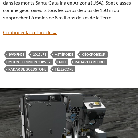
dans les monts Santa Catalina en Arizona (USA). Sont classés
comme géocroiseurs tous les corps de plus de 150 m qui
s’approchent à moins de 8 millions de km de la Terre.
L’astéroïde 2015 JF1 s’approche de la Ter
Continuer la lecture de
→
1999 FN53
2015 JF1
ASTÉROÏDE
GÉOCROISEUR
MOUNT LEMMON SURVEY
NEO
RADAR D'ARECIBO
RADAR DE GOLDSTONE
TÉLESCOPE