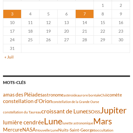
1
2
3
4
5
6
7
8
9
10
11
12
13
14
15
16
17
18
19
20
21
22
23
24
25
26
27
28
29
30
31
« Juil
MOTS-CLÉS
amas des Pléiades
comète
astronome
aurore boréale
astéroïde
Chili
constellation d'Orion
constellation de la Grande Ourse
Jupiter
croissant de Lune
ESO
ISS
constellation du Taureau
Lune
Mars
lumière cendrée
lunette astronomique
Mercure
NASA
Nuits-Saint-Georges
Nouvelle Lune
occultation