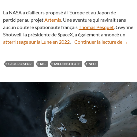
La NASA a d’ailleurs proposé à l’Europe et au Japon de
participer au projet
Artemis
. Une aventure qui ravirait sans
aucun doute le spationaute français
Thomas Pesquet
. Gwynne
Shotwell, la présidente de SpaceX, a également annoncé un
MILO, 
atterrissage sur la Lune en 2022
.
Continuer la lecture de
→
GÉOCROISEUR
IAC
MILO INSTITUTE
NEO