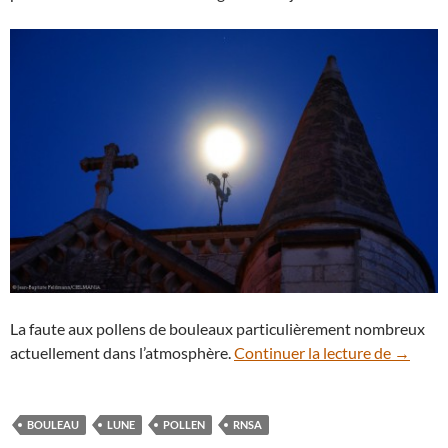
La faute aux pollens de bouleaux particulièrement nombreux
Des pol
actuellement dans l’atmosphère.
Continuer la lecture de
→
BOULEAU
LUNE
POLLEN
RNSA