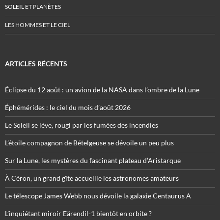
SOLEIL ET PLANÈTES
LES HOMMES ET LE CIEL
ARTICLES RÉCENTS
Éclipse du 12 août : un avion de la NASA dans l’ombre de la Lune
Éphémérides : le ciel du mois d’août 2026
Le Soleil se lève, rougi par les fumées des incendies
L’étoile compagnon de Bételgeuse se dévoile un peu plus
Sur la Lune, les mystères du fascinant plateau d’Aristarque
À Céron, un grand gîte accueille les astronomes amateurs
Le télescope James Webb nous dévoile la galaxie Centaurus A
L’inquiétant miroir Eärendil-1 bientôt en orbite ?