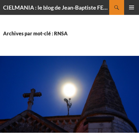
Recherche
CIELMANIA : le blog de Jean-Baptiste FELDMANN, photographe du ciel
ALLER
MENU
AU
PRINCI
CONTENU
Archives par mot-clé : RNSA