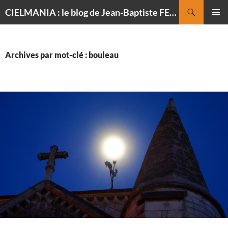
Recherche
CIELMANIA : le blog de Jean-Baptiste FELDMANN, photographe du ciel
ALLER
MENU
AU
PRINCI
CONTENU
Archives par mot-clé : bouleau