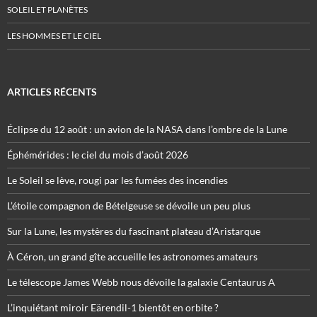
SOLEIL ET PLANÈTES
LES HOMMES ET LE CIEL
ARTICLES RÉCENTS
Éclipse du 12 août : un avion de la NASA dans l’ombre de la Lune
Éphémérides : le ciel du mois d’août 2026
Le Soleil se lève, rougi par les fumées des incendies
L’étoile compagnon de Bételgeuse se dévoile un peu plus
Sur la Lune, les mystères du fascinant plateau d’Aristarque
À Céron, un grand gîte accueille les astronomes amateurs
Le télescope James Webb nous dévoile la galaxie Centaurus A
L’inquiétant miroir Eärendil-1 bientôt en orbite ?