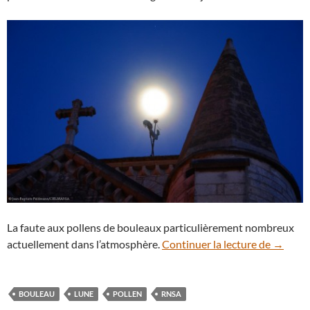
La faute aux pollens de bouleaux particulièrement nombreux
Des pol
actuellement dans l’atmosphère.
Continuer la lecture de
→
BOULEAU
LUNE
POLLEN
RNSA