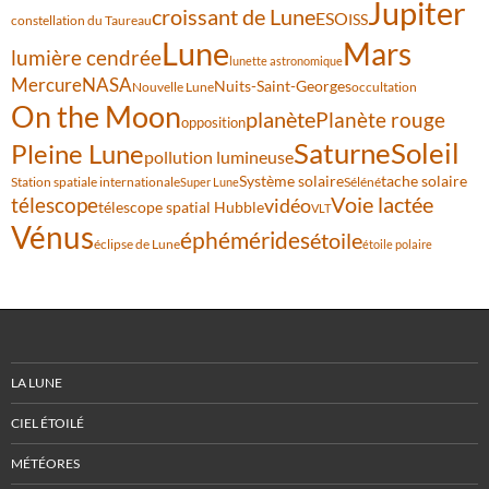
Jupiter
croissant de Lune
ESO
ISS
constellation du Taureau
Lune
Mars
lumière cendrée
lunette astronomique
Mercure
NASA
Nuits-Saint-Georges
Nouvelle Lune
occultation
On the Moon
planète
Planète rouge
opposition
Saturne
Soleil
Pleine Lune
pollution lumineuse
Système solaire
tache solaire
Station spatiale internationale
Séléné
Super Lune
Voie lactée
télescope
vidéo
télescope spatial Hubble
VLT
Vénus
éphémérides
étoile
éclipse de Lune
étoile polaire
LA LUNE
CIEL ÉTOILÉ
MÉTÉORES