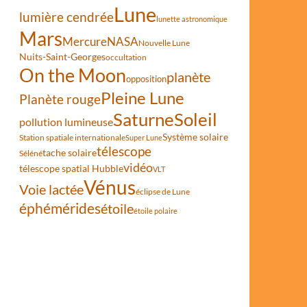
Lune
lumière cendrée
lunette astronomique
Mars
Mercure
NASA
Nouvelle Lune
Nuits-Saint-Georges
occultation
On the Moon
planète
opposition
Pleine Lune
Planète rouge
Saturne
Soleil
pollution lumineuse
Système solaire
Station spatiale internationale
Super Lune
télescope
tache solaire
Séléné
vidéo
télescope spatial Hubble
VLT
Vénus
Voie lactée
éclipse de Lune
éphémérides
étoile
étoile polaire