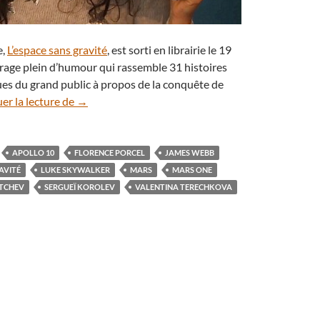
e,
L’espace sans gravité
, est sorti en librairie le 19
rage plein d’humour qui rassemble 31 histoires
es du grand public à propos de la conquête de
L’espace sans gravité raconté par Florence Porcel
er la lecture de
→
APOLLO 10
FLORENCE PORCEL
JAMES WEBB
AVITÉ
LUKE SKYWALKER
MARS
MARS ONE
HTCHEV
SERGUEÏ KOROLEV
VALENTINA TERECHKOVA