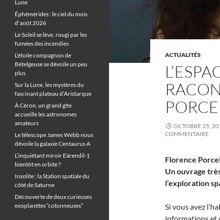
Lune
Éphémérides : le ciel du mois
d’août 2026
Le Soleil se lève, rougi par les
fumées des incendies
ACTUALITÉS
L’étoile compagnon de
Bételgeuse se dévoile un peu
L’ESPA
plus
RACON
Sur la Lune, les mystères du
fascinant plateau d’Aristarque
PORCE
À Céron, un grand gîte
accueille les astronomes
amateurs
OCTOBRE 25, 20
COMMENTAIRE
Le télescope James Webb nous
dévoile la galaxie Centaurus A
L’inquiétant miroir Eärendil-1
Florence Porcel 
bientôt en orbite ?
Un ouvrage très
Insolite : la Station spatiale du
l’exploration sp
côté de Saturne
Découverte de deux curieuses
exoplanètes “cotonneuses”
Si vous avez l’h
informations et 