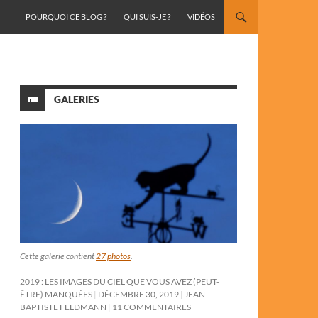
ALLER AU CONTENU
POURQUOI CE BLOG ?
QUI SUIS-JE ?
VIDÉOS
GALERIES
Cette galerie contient
27 photos
.
2019 : LES IMAGES DU CIEL QUE VOUS AVEZ (PEUT-
ÊTRE) MANQUÉES
DÉCEMBRE 30, 2019
JEAN-
BAPTISTE FELDMANN
11 COMMENTAIRES