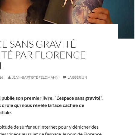
CE SANS GRAVITÉ
TÉ PAR FLORENCE
L
16
JEAN-BAPTISTE FELDMANN
LAISSER UN
publie son premier livre, “L’espace sans gravité”.
 drôle qui nous révèle la face cachée de
atiale.
abitude de surfer sur internet pour y dénicher des
des vidéos au sujet de l’espace, le nom de Florence