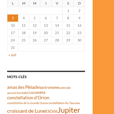
L
M
M
J
V
S
D
1
2
3
4
5
6
7
8
9
10
11
12
13
14
15
16
17
18
19
20
21
22
23
24
25
26
27
28
29
30
31
« Juil
MOTS-CLÉS
amas des Pléiades
astronome
astéroïde
comète
aurore boréale
Chili
constellation d'Orion
constellation du Taureau
constellation de la Grande Ourse
Jupiter
croissant de Lune
ESO
ISS