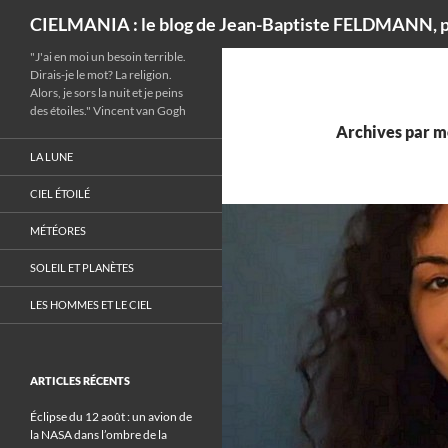
Recherche
CIELMANIA : le blog de Jean-Baptiste FELDMANN, p
"J'ai en moi un besoin terrible.
Dirais-je le mot? La religion.
Alors, je sors la nuit et je peins
des étoiles." Vincent van Gogh
Archives par m
LA LUNE
CIEL ÉTOILÉ
MÉTÉORES
SOLEIL ET PLANÈTES
LES HOMMES ET LE CIEL
ARTICLES RÉCENTS
Éclipse du 12 août : un avion de
la NASA dans l’ombre de la