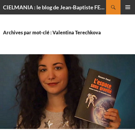
Recherche
CIELMANIA : le blog de Jean-Baptiste FELDMANN, photographe du ciel
ALLER
MENU
AU
PRINCI
CONTENU
Archives par mot-clé : Valentina Terechkova