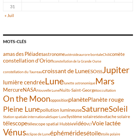
31
« Juil
MOTS-CLÉS
amas des Pléiades
comète
astronome
aurore boréale
astéroïde
Chili
constellation d'Orion
constellation de la Grande Ourse
Jupiter
croissant de Lune
ESO
ISS
constellation du Taureau
Lune
Mars
lumière cendrée
lunette astronomique
Mercure
NASA
Nuits-Saint-Georges
Nouvelle Lune
occultation
On the Moon
planète
Planète rouge
opposition
Saturne
Soleil
Pleine Lune
pollution lumineuse
Système solaire
tache solaire
Station spatiale internationale
Séléné
Super Lune
Voie lactée
télescope
vidéo
télescope spatial Hubble
VLT
Vénus
éphémérides
étoile
éclipse de Lune
étoile polaire