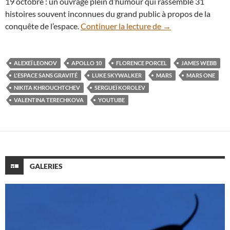
19 octobre : un ouvrage plein d’humour qui rassemble 31
histoires souvent inconnues du grand public à propos de la
L’espace sans gravi
conquête de l’espace.
Continuer la lecture de
→
ALEXEÏ LEONOV
APOLLO 10
FLORENCE PORCEL
JAMES WEBB
L'ESPACE SANS GRAVITÉ
LUKE SKYWALKER
MARS
MARS ONE
NIKITA KHROUCHTCHEV
SERGUEÏ KOROLEV
VALENTINA TERECHKOVA
YOUTUBE
GALERIES