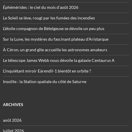
Éphémérides : le ciel du mois d’août 2026
Le Soleil se lève, rougi par les fumées des incendies
L’étoile compagnon de Bételgeuse se dévoile un peu plus
Sur la Lune, les mystères du fascinant plateau d’Aristarque
À Céron, un grand gîte accueille les astronomes amateurs
Le télescope James Webb nous dévoile la galaxie Centaurus A
L’inquiétant miroir Eärendil-1 bientôt en orbite ?
Insolite : la Station spatiale du côté de Saturne
ARCHIVES
août 2026
juillet 2026