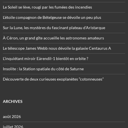
Le Soleil se lève, rougi par les fumées des incendies
L’étoile compagnon de Bételgeuse se dévoile un peu plus
Sur la Lune, les mystères du fascinant plateau d’Aristarque
À Céron, un grand gîte accueille les astronomes amateurs
Le télescope James Webb nous dévoile la galaxie Centaurus A
L’inquiétant miroir Eärendil-1 bientôt en orbite ?
Insolite : la Station spatiale du côté de Saturne
Découverte de deux curieuses exoplanètes “cotonneuses”
ARCHIVES
août 2026
juillet 2026