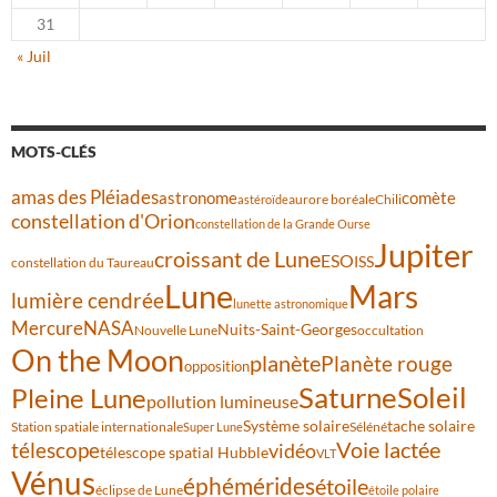
31
« Juil
MOTS-CLÉS
amas des Pléiades
comète
astronome
aurore boréale
astéroïde
Chili
constellation d'Orion
constellation de la Grande Ourse
Jupiter
croissant de Lune
ESO
ISS
constellation du Taureau
Lune
Mars
lumière cendrée
lunette astronomique
Mercure
NASA
Nuits-Saint-Georges
Nouvelle Lune
occultation
On the Moon
planète
Planète rouge
opposition
Saturne
Soleil
Pleine Lune
pollution lumineuse
Système solaire
tache solaire
Station spatiale internationale
Séléné
Super Lune
Voie lactée
télescope
vidéo
télescope spatial Hubble
VLT
Vénus
éphémérides
étoile
éclipse de Lune
étoile polaire