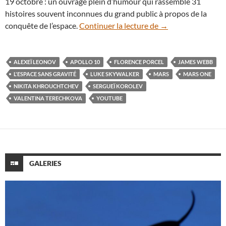
19 octobre : un ouvrage plein d’humour qui rassemble 31
histoires souvent inconnues du grand public à propos de la
L’espace sans gravi
conquête de l’espace.
Continuer la lecture de
→
ALEXEÏ LEONOV
APOLLO 10
FLORENCE PORCEL
JAMES WEBB
L'ESPACE SANS GRAVITÉ
LUKE SKYWALKER
MARS
MARS ONE
NIKITA KHROUCHTCHEV
SERGUEÏ KOROLEV
VALENTINA TERECHKOVA
YOUTUBE
GALERIES