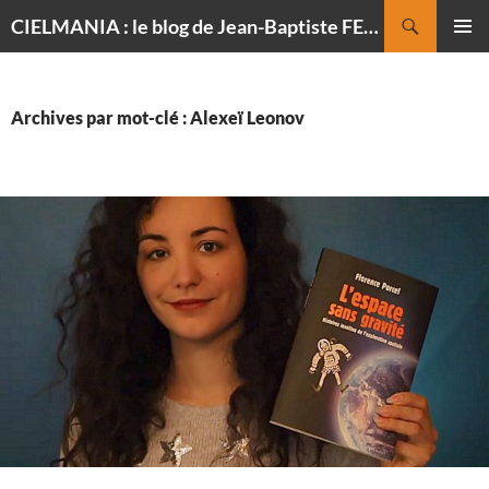
Recherche
CIELMANIA : le blog de Jean-Baptiste FELDMANN, photographe du ciel
ALLER
MENU
AU
PRINCI
CONTENU
Archives par mot-clé : Alexeï Leonov