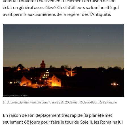
vous la trouverez relativement facilement en raison de son
éclat en général assez élevé. C’est d’ailleurs sa luminosité qui
avait permis aux Sumériens de la repérer dès l’Antiquité.
La discrète planète Mercure dans la soirée du 25 février. © Jean-Baptiste Feldmann
En raison de son déplacement très rapide (la planète met
seulement 88 jours pour faire le tour du Soleil), les Romains lui