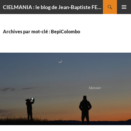
Recherche
CIELMANIA : le blog de Jean-Baptiste FELDMANN, photographe du ciel
ALLER
MENU
AU
PRINCI
CONTENU
Archives par mot-clé : BepiColombo