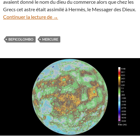
avaient donné le nom du dieu du commerce alors que chez les
Grecs cet astre était assimilé à Hermès, le Messager des Dieux.
Guettez la fugace planète Mercure au cr
Continuer la lecture de
→
BEPICOLOMBO
MERCURE