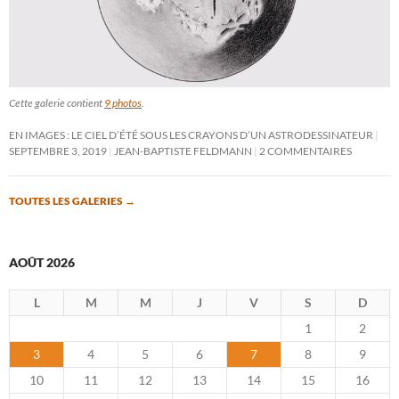
Cette galerie contient
9 photos
.
EN IMAGES : LE CIEL D’ÉTÉ SOUS LES CRAYONS D’UN ASTRODESSINATEUR
SEPTEMBRE 3, 2019
JEAN-BAPTISTE FELDMANN
2 COMMENTAIRES
TOUTES LES GALERIES
→
AOÛT 2026
L
M
M
J
V
S
D
1
2
3
4
5
6
7
8
9
10
11
12
13
14
15
16