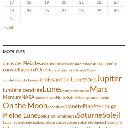
17
18
19
20
21
22
23
24
25
26
27
28
29
30
31
« Juil
MOTS-CLÉS
amas des Pléiades
comète
astronome
aurore boréale
astéroïde
Chili
constellation d'Orion
constellation de la Grande Ourse
Jupiter
croissant de Lune
ESO
ISS
constellation du Taureau
Lune
Mars
lumière cendrée
lunette astronomique
Mercure
NASA
Nuits-Saint-Georges
Nouvelle Lune
occultation
On the Moon
planète
Planète rouge
opposition
Saturne
Soleil
Pleine Lune
pollution lumineuse
Système solaire
tache solaire
Station spatiale internationale
Séléné
Super Lune