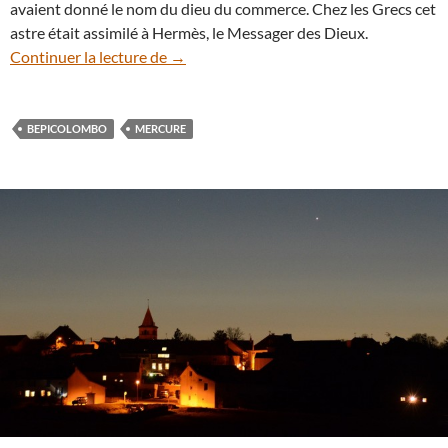
avaient donné le nom du dieu du commerce. Chez les Grecs cet
astre était assimilé à Hermès, le Messager des Dieux.
Suivez le retour de Mercure au crépuscul
Continuer la lecture de
→
BEPICOLOMBO
MERCURE