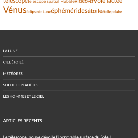
Voie lactée
télescope
vidéo
télescope spatial Hubble
VLT
Vénus
éphémérides
étoile
éclipse de Lune
étoile polaire
LA LUNE
CIEL ÉTOILÉ
MÉTÉORES
SOLEIL ET PLANÈTES
LES HOMMES ET LE CIEL
ARTICLES RÉCENTS
Le télescope Inouye dévoile l’incroyable surface du Soleil