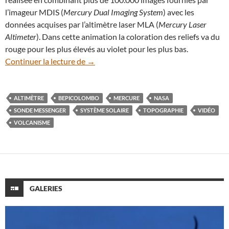
l’imageur MDIS (
Mercury Dual Imaging System
) avec les
données acquises par l’altimètre laser MLA (
Mercury Laser
Altimeter
). Dans cette animation la coloration des reliefs va du
rouge pour les plus élevés au violet pour les plus bas.
En vidéo : découvrez les reliefs de la pl
Continuer la lecture de
→
ALTIMÈTRE
BEPICOLOMBO
MERCURE
NASA
SONDE MESSENGER
SYSTÈME SOLAIRE
TOPOGRAPHIE
VIDÉO
VOLCANISME
GALERIES