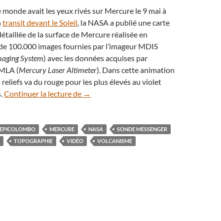
e monde avait les yeux rivés sur Mercure le 9 mai à
n
transit devant le Soleil
, la NASA a publié une carte
taillée de la surface de Mercure réalisée en
de 100.000 images fournies par l’imageur MDIS
maging System
) avec les données acquises par
 MLA (
Mercury Laser Altimeter
). Dans cette animation
 reliefs va du rouge pour les plus élevés au violet
En vidéo : découvrez les reliefs de la pla
s.
Continuer la lecture de
→
EPICOLOMBO
MERCURE
NASA
SONDE MESSENGER
TOPOGRAPHIE
VIDÉO
VOLCANISME