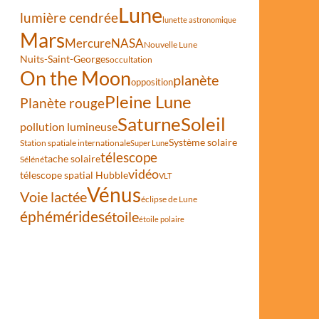
Lune
lumière cendrée
lunette astronomique
Mars
Mercure
NASA
Nouvelle Lune
Nuits-Saint-Georges
occultation
On the Moon
planète
opposition
Pleine Lune
Planète rouge
Saturne
Soleil
pollution lumineuse
nète Mercure
Système solaire
Station spatiale internationale
Super Lune
télescope
tache solaire
Séléné
vidéo
télescope spatial Hubble
VLT
Vénus
Voie lactée
éclipse de Lune
éphémérides
étoile
étoile polaire