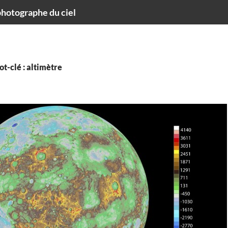
hotographe du ciel
t-clé : altimètre