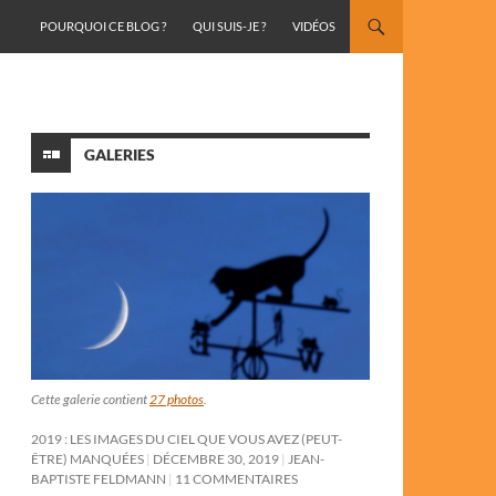
ALLER AU CONTENU
POURQUOI CE BLOG ?
QUI SUIS-JE ?
VIDÉOS
GALERIES
Cette galerie contient
27 photos
.
2019 : LES IMAGES DU CIEL QUE VOUS AVEZ (PEUT-
ÊTRE) MANQUÉES
DÉCEMBRE 30, 2019
JEAN-
BAPTISTE FELDMANN
11 COMMENTAIRES