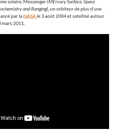
me solaire. Messenger (
MErcury Surface, Space
ochemistry and Ranging
), un orbiteur de plus d’une
lancé par la
NASA
le 3 août 2004 et satellisé autour
8 mars 2011.