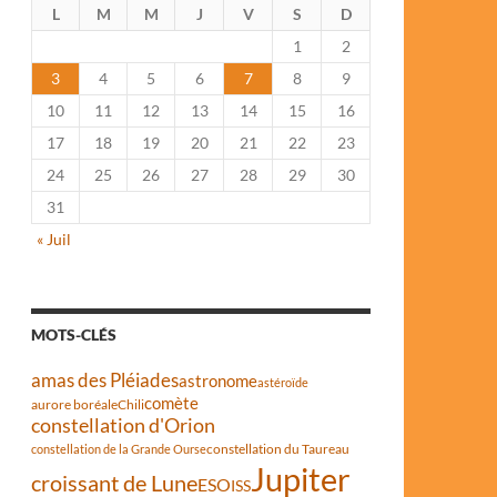
L
M
M
J
V
S
D
1
2
3
4
5
6
7
8
9
10
11
12
13
14
15
16
17
18
19
20
21
22
23
24
25
26
27
28
29
30
31
« Juil
MOTS-CLÉS
amas des Pléiades
astronome
astéroïde
comète
aurore boréale
Chili
constellation d'Orion
constellation du Taureau
constellation de la Grande Ourse
Jupiter
croissant de Lune
ESO
ISS