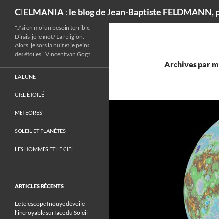
Recherche
CIELMANIA : le blog de Jean-Baptiste FELDMANN, p
"J'ai en moi un besoin terrible.
Dirais-je le mot? La religion.
Alors, je sors la nuit et je peins
des étoiles." Vincent van Gogh
Archives par mo
LA LUNE
CIEL ÉTOILÉ
MÉTÉORES
SOLEIL ET PLANÈTES
LES HOMMES ET LE CIEL
ARTICLES RÉCENTS
Le télescope Inouye dévoile
l’incroyable surface du Soleil