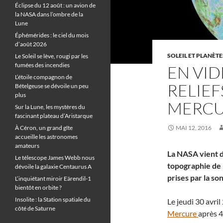
Éclipse du 12 août : un avion de
la NASA dans l’ombre de la
Lune
Éphémérides : le ciel du mois
d’août 2026
SOLEIL ET PLANÈTE
Le Soleil se lève, rougi par les
fumées des incendies
EN VID
L’étoile compagnon de
RELIEF
Bételgeuse se dévoile un peu
plus
MERC
Sur la Lune, les mystères du
fascinant plateau d’Aristarque
À Céron, un grand gîte
MAI 12, 2016
accueille les astronomes
amateurs
La NASA vient d
Le télescope James Webb nous
topographie de
dévoile la galaxie Centaurus A
prises par la s
L’inquiétant miroir Eärendil-1
bientôt en orbite ?
Insolite : la Station spatiale du
Le jeudi 30 avri
côté de Saturne
Mercure
après 4