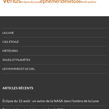
Vénus
éphémérides
étoile
éclipse de Lune
étoile polaire
LA LUNE
CIEL ÉTOILÉ
MÉTÉORES
SOLEIL ET PLANÈTES
LES HOMMES ET LE CIEL
ARTICLES RÉCENTS
Éclipse du 12 août : un avion de la NASA dans l’ombre de la Lune