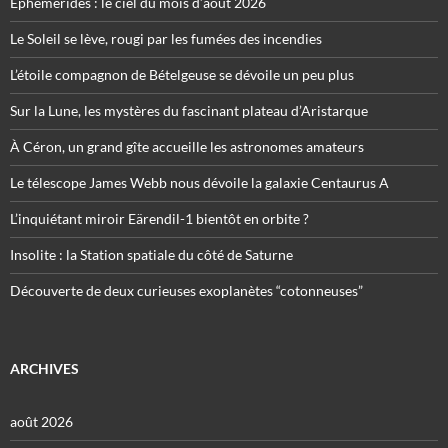
Éphémérides : le ciel du mois d’août 2026
Le Soleil se lève, rougi par les fumées des incendies
L’étoile compagnon de Bételgeuse se dévoile un peu plus
Sur la Lune, les mystères du fascinant plateau d’Aristarque
À Céron, un grand gîte accueille les astronomes amateurs
Le télescope James Webb nous dévoile la galaxie Centaurus A
L’inquiétant miroir Eärendil-1 bientôt en orbite ?
Insolite : la Station spatiale du côté de Saturne
Découverte de deux curieuses exoplanètes “cotonneuses”
ARCHIVES
août 2026