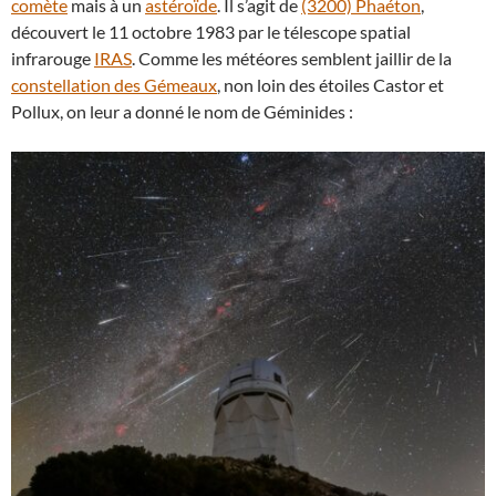
comète
mais à un
astéroïde
. Il s’agit de
(3200) Phaéton
,
découvert le 11 octobre 1983 par le télescope spatial
infrarouge
IRAS
. Comme les météores semblent jaillir de la
constellation des Gémeaux
, non loin des étoiles Castor et
Pollux, on leur a donné le nom de Géminides :