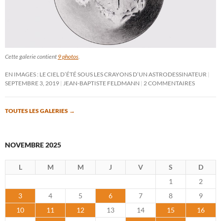
Cette galerie contient
9 photos
.
EN IMAGES : LE CIEL D’ÉTÉ SOUS LES CRAYONS D’UN ASTRODESSINATEUR
SEPTEMBRE 3, 2019
JEAN-BAPTISTE FELDMANN
2 COMMENTAIRES
TOUTES LES GALERIES
→
NOVEMBRE 2025
L
M
M
J
V
S
D
1
2
3
4
5
6
7
8
9
10
11
12
13
14
15
16