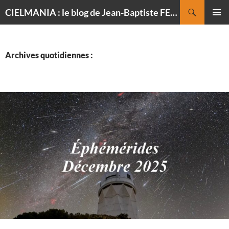
Recherche
CIELMANIA : le blog de Jean-Baptiste FELDMANN, photographe du ciel
ALLER
MENU
AU
PRINCI
CONTENU
Archives quotidiennes :