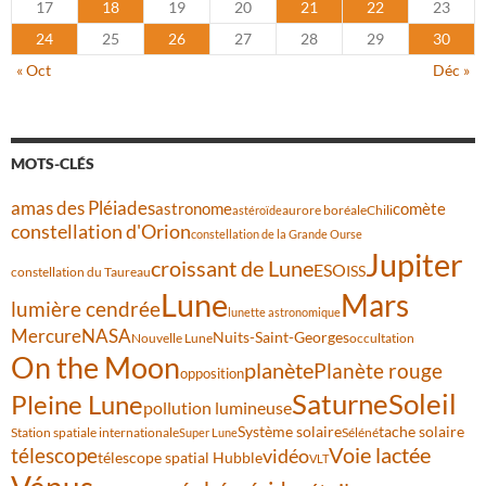
17
18
19
20
21
22
23
24
25
26
27
28
29
30
« Oct
Déc »
MOTS-CLÉS
amas des Pléiades
comète
astronome
aurore boréale
astéroïde
Chili
constellation d'Orion
constellation de la Grande Ourse
Jupiter
croissant de Lune
ESO
ISS
constellation du Taureau
Lune
Mars
lumière cendrée
lunette astronomique
Mercure
NASA
Nuits-Saint-Georges
Nouvelle Lune
occultation
On the Moon
planète
Planète rouge
opposition
Saturne
Soleil
Pleine Lune
pollution lumineuse
Système solaire
tache solaire
Station spatiale internationale
Séléné
Super Lune
Voie lactée
télescope
vidéo
télescope spatial Hubble
VLT