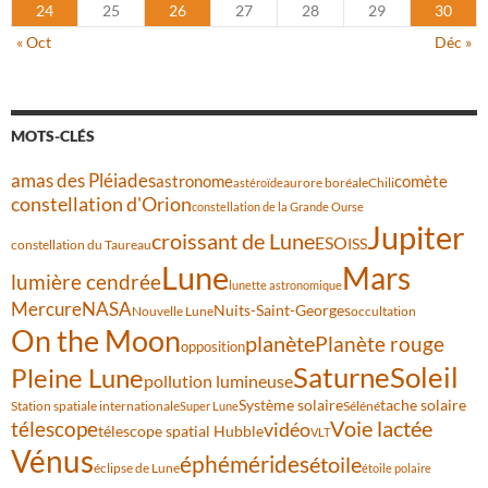
24
25
26
27
28
29
30
« Oct
Déc »
MOTS-CLÉS
amas des Pléiades
comète
astronome
aurore boréale
astéroïde
Chili
constellation d'Orion
constellation de la Grande Ourse
Jupiter
croissant de Lune
ESO
ISS
constellation du Taureau
Lune
Mars
lumière cendrée
lunette astronomique
Mercure
NASA
Nuits-Saint-Georges
Nouvelle Lune
occultation
On the Moon
planète
Planète rouge
opposition
Saturne
Soleil
Pleine Lune
pollution lumineuse
Système solaire
tache solaire
Station spatiale internationale
Séléné
Super Lune
Voie lactée
télescope
vidéo
télescope spatial Hubble
VLT
Vénus
éphémérides
étoile
éclipse de Lune
étoile polaire