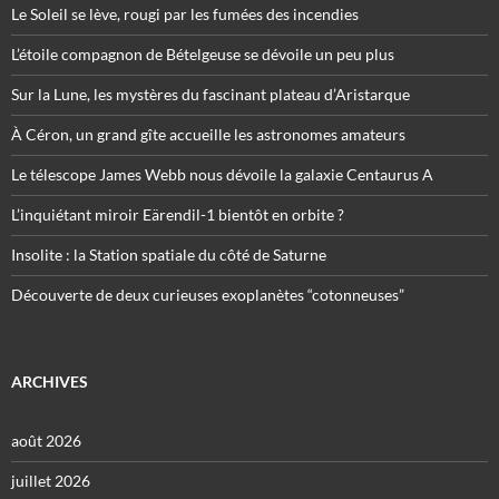
Le Soleil se lève, rougi par les fumées des incendies
L’étoile compagnon de Bételgeuse se dévoile un peu plus
Sur la Lune, les mystères du fascinant plateau d’Aristarque
À Céron, un grand gîte accueille les astronomes amateurs
Le télescope James Webb nous dévoile la galaxie Centaurus A
L’inquiétant miroir Eärendil-1 bientôt en orbite ?
Insolite : la Station spatiale du côté de Saturne
Découverte de deux curieuses exoplanètes “cotonneuses”
ARCHIVES
août 2026
juillet 2026