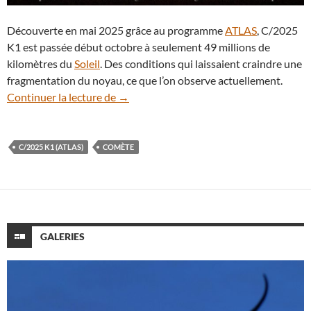
Découverte en mai 2025 grâce au programme
ATLAS
, C/2025
K1 est passée début octobre à seulement 49 millions de
kilomètres du
Soleil
. Des conditions qui laissaient craindre une
fragmentation du noyau, ce que l’on observe actuellement.
La comète C/2025 K1 (ATLAS) est en train
Continuer la lecture de
→
C/2025 K1 (ATLAS)
COMÈTE
GALERIES