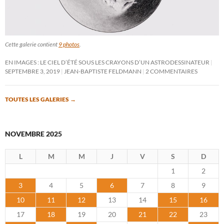
Cette galerie contient
9 photos
.
EN IMAGES : LE CIEL D’ÉTÉ SOUS LES CRAYONS D’UN ASTRODESSINATEUR
SEPTEMBRE 3, 2019
JEAN-BAPTISTE FELDMANN
2 COMMENTAIRES
TOUTES LES GALERIES
→
NOVEMBRE 2025
L
M
M
J
V
S
D
1
2
3
4
5
6
7
8
9
10
11
12
13
14
15
16
17
18
19
20
21
22
23