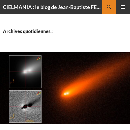
Recherche
CIELMANIA : le blog de Jean-Baptiste FELDMANN, photographe du ciel
ALLER
MENU
AU
PRINCI
CONTENU
Archives quotidiennes :