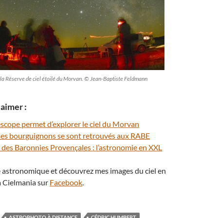
 la Réserve de ciel étoilé du Morvan. © Jean-Baptiste Feldmann
aimer :
scope permet d’explorer le ciel du Morvan
es bourguignons se sont retrouvés aux RABE
 des Baronnies Provençales : l’astronomie en XXL
té astronomique et découvrez mes images du ciel en
 Cielmania sur
Facebook
.
ASTROPHOTO À DISTANCE
CÉDRIC HUMBERT