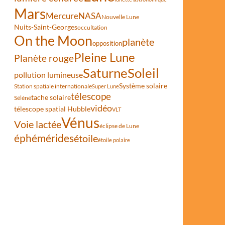
Mars
Mercure
NASA
Nouvelle Lune
Nuits-Saint-Georges
occultation
On the Moon
planète
opposition
Pleine Lune
Planète rouge
Saturne
Soleil
pollution lumineuse
Système solaire
Station spatiale internationale
Super Lune
télescope
tache solaire
Séléné
vidéo
télescope spatial Hubble
VLT
Vénus
Voie lactée
éclipse de Lune
éphémérides
étoile
étoile polaire