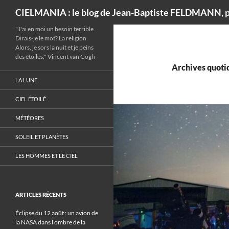
Recherche
CIELMANIA : le blog de Jean-Baptiste FELDMANN, p
"J'ai en moi un besoin terrible.
Dirais-je le mot? La religion.
Alors, je sors la nuit et je peins
des étoiles." Vincent van Gogh
Archives quotid
LA LUNE
CIEL ÉTOILÉ
MÉTÉORES
SOLEIL ET PLANÈTES
LES HOMMES ET LE CIEL
ARTICLES RÉCENTS
Éclipse du 12 août : un avion de
la NASA dans l’ombre de la