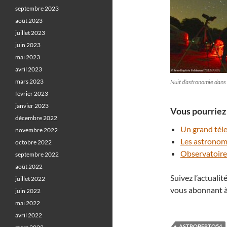
septembre 2023
août 2023
juillet 2023
juin 2023
mai 2023
avril 2023
mars 2023
Nuit d’astronomie dans
février 2023
janvier 2023
Vous pourriez 
décembre 2022
Un grand téle
novembre 2022
Les astronom
octobre 2022
Observatoire
septembre 2022
août 2022
Suivez l’actuali
juillet 2022
vous abonnant à
juin 2022
mai 2022
avril 2022
ASTROBERTO54