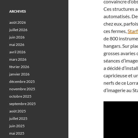
convaincre d’ob
Ces structures a
ARCHIVES
automatisés. Des
août 2026
chez eux, parfois
juillet 2026
ces fermes,
Star
juin 2026
de 800 instrume
mai 2026
hangars. Sur plac
avril 2026
grosses avaries 
mars 2026
séances d’imager
février 2026
a décidé d’insta
janvier 2026
capricieuse et u
décembre 2025
nerfs de ce Lorr
novembre 2025
d’imagerie au St
octobre 2025
septembre 2025
août 2025
juillet 2025
juin 2025
mai 2025