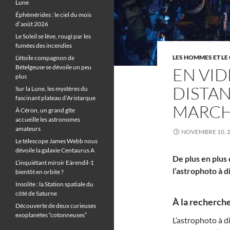
Lune
Éphémérides : le ciel du mois
d’août 2026
Le Soleil se lève, rougi par les
fumées des incendies
LES HOMMES ET LE 
L’étoile compagnon de
Bételgeuse se dévoile un peu
EN VID
plus
DISTA
Sur la Lune, les mystères du
fascinant plateau d’Aristarque
MARCH
À Céron, un grand gîte
accueille les astronomes
amateurs
NOVEMBRE 10, 
Le télescope James Webb nous
dévoile la galaxie Centaurus A
De plus en plus
L’inquiétant miroir Eärendil-1
l’astrophoto à 
bientôt en orbite ?
Insolite : la Station spatiale du
côté de Saturne
À la recherche
Découverte de deux curieuses
exoplanètes “cotonneuses”
L’astrophoto à di