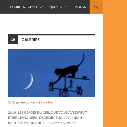
ALLER AU CONTENU
POURQUOI CE BLOG ?
QUI SUIS-JE ?
VIDÉOS
GALERIES
Cette galerie contient
27 photos
.
2019 : LES IMAGES DU CIEL QUE VOUS AVEZ (PEUT-
ÊTRE) MANQUÉES
DÉCEMBRE 30, 2019
JEAN-
BAPTISTE FELDMANN
11 COMMENTAIRES