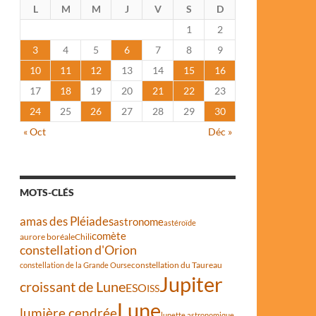
L
M
M
J
V
S
D
1
2
3
4
5
6
7
8
9
10
11
12
13
14
15
16
17
18
19
20
21
22
23
24
25
26
27
28
29
30
« Oct
Déc »
MOTS-CLÉS
amas des Pléiades
astronome
astéroïde
comète
aurore boréale
Chili
constellation d'Orion
constellation du Taureau
constellation de la Grande Ourse
Jupiter
croissant de Lune
ESO
ISS
Lune
lumière cendrée
lunette astronomique