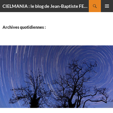
Recherche
CIELMANIA : le blog de Jean-Baptiste FELDMANN, photographe du ciel
ALLER
MENU
AU
PRINCI
CONTENU
Archives quotidiennes :