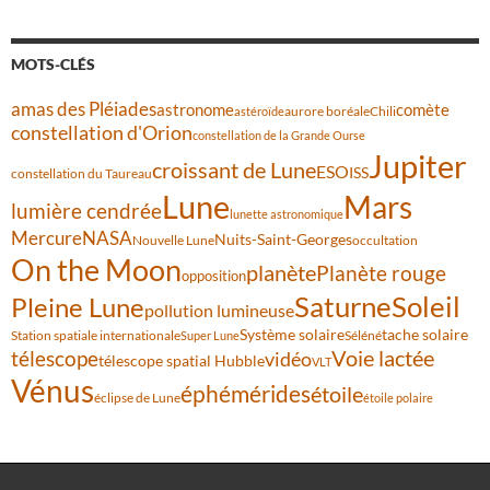
MOTS-CLÉS
amas des Pléiades
comète
astronome
aurore boréale
astéroïde
Chili
constellation d'Orion
constellation de la Grande Ourse
Jupiter
croissant de Lune
ESO
ISS
constellation du Taureau
Lune
Mars
lumière cendrée
lunette astronomique
Mercure
NASA
Nuits-Saint-Georges
Nouvelle Lune
occultation
On the Moon
planète
Planète rouge
opposition
Saturne
Soleil
Pleine Lune
pollution lumineuse
Système solaire
tache solaire
Station spatiale internationale
Séléné
Super Lune
Voie lactée
télescope
vidéo
télescope spatial Hubble
VLT
Vénus
éphémérides
étoile
éclipse de Lune
étoile polaire