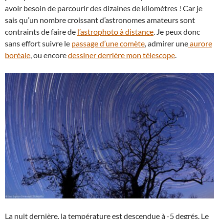
avoir besoin de parcourir des dizaines de kilomètres ! Car je
sais qu’un nombre croissant d’astronomes amateurs sont
contraints de faire de
l’astrophoto à distance
. Je peux donc
sans effort suivre le
passage d’une comète
, admirer une
aurore
boréale
, ou encore
dessiner derrière mon télescope
.
La nuit dernière, la température est descendue à -5 degrés. Le