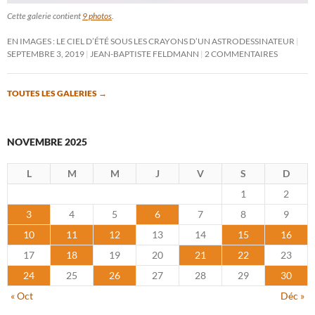
Cette galerie contient
9 photos
.
EN IMAGES : LE CIEL D’ÉTÉ SOUS LES CRAYONS D’UN ASTRODESSINATEUR
SEPTEMBRE 3, 2019
JEAN-BAPTISTE FELDMANN
2 COMMENTAIRES
TOUTES LES GALERIES
→
NOVEMBRE 2025
L
M
M
J
V
S
D
1
2
3
4
5
6
7
8
9
10
11
12
13
14
15
16
17
18
19
20
21
22
23
24
25
26
27
28
29
30
« Oct
Déc »