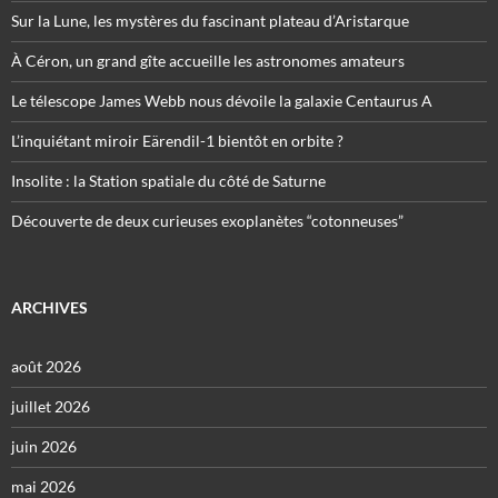
Sur la Lune, les mystères du fascinant plateau d’Aristarque
À Céron, un grand gîte accueille les astronomes amateurs
Le télescope James Webb nous dévoile la galaxie Centaurus A
L’inquiétant miroir Eärendil-1 bientôt en orbite ?
Insolite : la Station spatiale du côté de Saturne
Découverte de deux curieuses exoplanètes “cotonneuses”
ARCHIVES
août 2026
juillet 2026
juin 2026
mai 2026