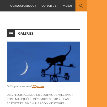
ALLER AU CONTENU
POURQUOI CE BLOG ?
QUI SUIS-JE ?
VIDÉOS
GALERIES
Cette galerie contient
27 photos
.
2019 : LES IMAGES DU CIEL QUE VOUS AVEZ (PEUT-
ÊTRE) MANQUÉES
DÉCEMBRE 30, 2019
JEAN-
BAPTISTE FELDMANN
11 COMMENTAIRES