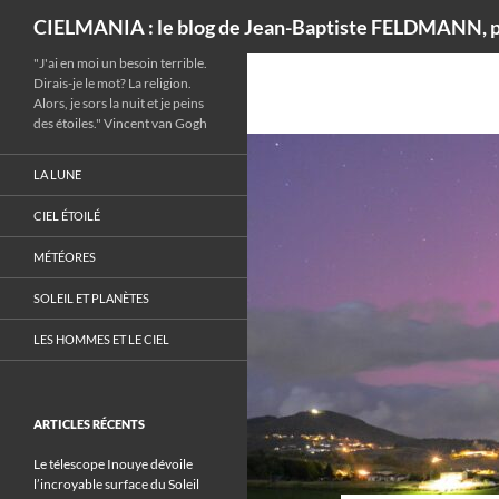
Recherche
CIELMANIA : le blog de Jean-Baptiste FELDMANN, p
"J'ai en moi un besoin terrible.
Dirais-je le mot? La religion.
Alors, je sors la nuit et je peins
des étoiles." Vincent van Gogh
LA LUNE
CIEL ÉTOILÉ
MÉTÉORES
SOLEIL ET PLANÈTES
LES HOMMES ET LE CIEL
ARTICLES RÉCENTS
Le télescope Inouye dévoile
l’incroyable surface du Soleil