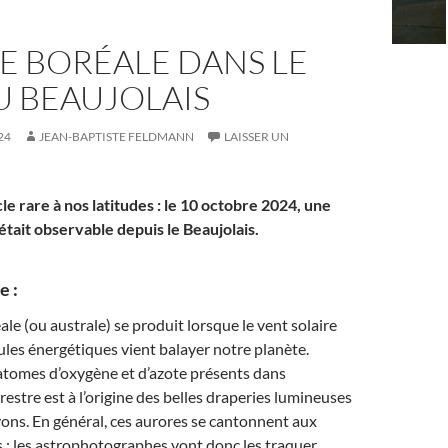
E BORÉALE DANS LE
U BEAUJOLAIS
24
JEAN-BAPTISTE FELDMANN
LAISSER UN
le rare à nos latitudes : le 10 octobre 2024, une
tait observable depuis le Beaujolais.
e :
le (ou australe) se produit lorsque le vent solaire
ules énergétiques vient balayer notre planète.
 atomes d’oxygène et d’azote présents dans
restre est à l’origine des belles draperies lumineuses
ons. En général, ces aurores se cantonnent aux
s ; les astrophotographes vont donc les traquer