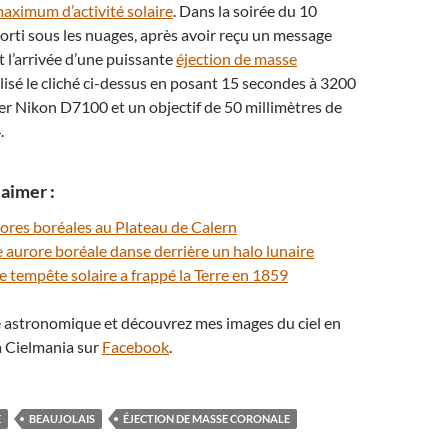
aximum d’activité solaire
. Dans la soirée du 10
 sorti sous les nuages, après avoir reçu un message
t l’arrivée d’une puissante
éjection de masse
éalisé le cliché ci-dessus en posant 15 secondes à 3200
ier Nikon D7100 et un objectif de 50 millimètres de
.
aimer :
rores boréales au Plateau de Calern
 aurore boréale danse derrière un halo lunaire
e tempête solaire a frappé la Terre en 1859
té astronomique et découvrez mes images du ciel en
 Cielmania sur
Facebook
.
E
BEAUJOLAIS
ÉJECTION DE MASSE CORONALE