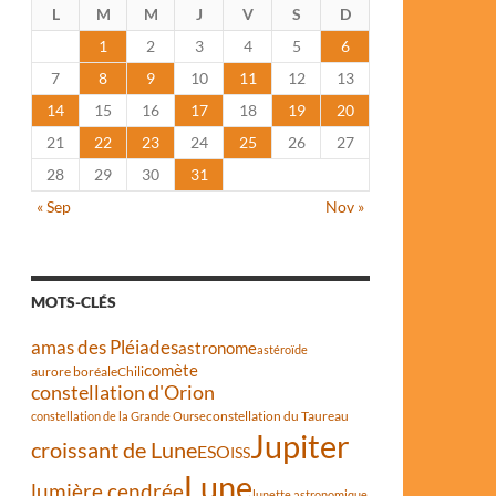
L
M
M
J
V
S
D
1
2
3
4
5
6
7
8
9
10
11
12
13
14
15
16
17
18
19
20
21
22
23
24
25
26
27
28
29
30
31
« Sep
Nov »
MOTS-CLÉS
amas des Pléiades
astronome
astéroïde
comète
aurore boréale
Chili
constellation d'Orion
constellation du Taureau
constellation de la Grande Ourse
Jupiter
croissant de Lune
ESO
ISS
Lune
lumière cendrée
lunette astronomique