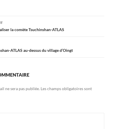
on
NT
iser la comète Tsuchinshan-ATLAS
shan-ATLAS au-dessus du village d’Oingt
COMMENTAIRE
il ne sera pas publiée.
Les champs obligatoires sont