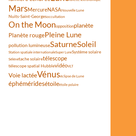
Mars
Mercure
NASA
Nouvelle Lune
Nuits-Saint-Georges
occultation
On the Moon
planète
opposition
Pleine Lune
Planète rouge
Saturne
Soleil
pollution lumineuse
Système solaire
Station spatiale internationale
Super Lune
télescope
tache solaire
Séléné
vidéo
télescope spatial Hubble
VLT
Vénus
Voie lactée
éclipse de Lune
éphémérides
étoile
étoile polaire