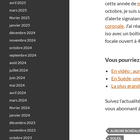
avril 2025
cette année de
m
mars 2025
octobre, je suis
février 2025
d’alerte signalan
janvier 2025
coronale
. J’ai r
décembre 2024
iso avec un boît
novembre 2024
focale ouvert à 4
octobre 2024
septembre 2024
Vous pourriez 
août 2024
juillet 2024
En vidéo : au
juin 2024
En Suède, une
mai 2024
La plus grand
avril 2024
mars 2024
Suivez l’actuali
février 2024
vous abonnant à
janvier 2024
décembre 2023
novembre 2023
AURORE BORÉAL
octobre 2023
SOLEIL