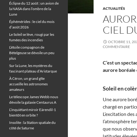
Éclipse du 12 août : un avion de
ACTUALITÉS
la NASA dans l’ombre de la
Lune
AUROR
Éphémérides : le ciel du mois
CIEL D
d’août 2026
Le Soleil se lève, rougi par les
fumées des incendies
OCTOBRE 11, 20
COMMENTAIRE
L’étoile compagnon de
Bételgeuse se dévoile un peu
plus
C’est un spectac
Sur la Lune, les mystères du
aurore boréale é
fascinant plateau d’Aristarque
À Céron, un grand gîte
accueille les astronomes
Soleil en colèr
amateurs
Le télescope James Webb nous
Une aurore boréa
dévoile la galaxie Centaurus A
chargé en partic
L’inquiétant miroir Eärendil-1
L’excitation des
bientôt en orbite ?
l’atmosphère ter
Insolite : la Station spatiale du
côté de Saturne
que nous observ
latitudes élevée