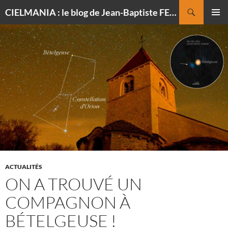
Recherche
CIELMANIA : le blog de Jean-Baptiste FELDMANN, photographe du ciel
ALLER
MENU
AU
PRINCI
CONTENU
ACTUALITÉS
ON A TROUVÉ UN
COMPAGNON À
BÉTELGEUSE !