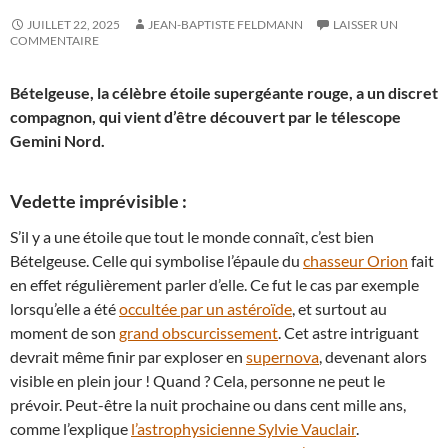
JUILLET 22, 2025
JEAN-BAPTISTE FELDMANN
LAISSER UN
COMMENTAIRE
Bételgeuse, la célèbre étoile supergéante rouge, a un discret
compagnon, qui vient d’être découvert par le télescope
Gemini Nord.
Vedette imprévisible :
S’il y a une étoile que tout le monde connaît, c’est bien
Bételgeuse. Celle qui symbolise l’épaule du
chasseur Orion
fait
en effet régulièrement parler d’elle. Ce fut le cas par exemple
lorsqu’elle a été
occultée par un astéroïde
, et surtout au
moment de son
grand obscurcissement
. Cet astre intriguant
devrait même finir par exploser en
supernova
, devenant alors
visible en plein jour ! Quand ? Cela, personne ne peut le
prévoir. Peut-être la nuit prochaine ou dans cent mille ans,
comme l’explique
l’astrophysicienne Sylvie Vauclair
.