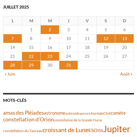
JUILLET 2025
L
M
M
J
V
S
D
1
2
3
4
5
6
7
8
9
10
11
12
13
14
15
16
17
18
19
20
21
22
23
24
25
26
27
28
29
30
31
« Juin
Août »
MOTS-CLÉS
amas des Pléiades
comète
astronome
aurore boréale
astéroïde
Chili
constellation d'Orion
constellation de la Grande Ourse
Jupiter
croissant de Lune
ESO
ISS
constellation du Taureau