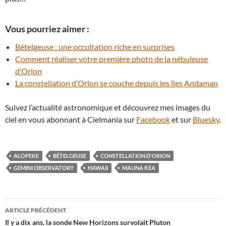
Vous pourriez aimer :
Bételgeuse : une occultation riche en surprises
Comment réaliser votre première photo de la nébuleuse
d’Orion
La constellation d’Orion se couche depuis les îles Andaman
Suivez l’actualité astronomique et découvrez mes images du
ciel en vous abonnant à Cielmania sur
Facebook
et sur
Bluesky
.
ALOPEKE
BÉTELGEUSE
CONSTELLATION D'ORION
GEMINI OBSERVATORY
HAWAII
MAUNA KEA
Navigation
ARTICLE PRÉCÉDENT
des
Il y a dix ans, la sonde New Horizons survolait Pluton