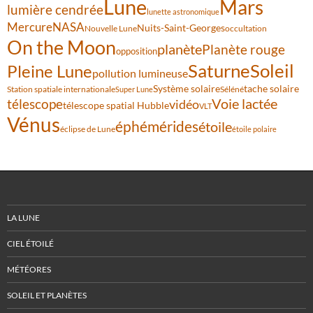
Lune
Mars
lumière cendrée
lunette astronomique
Mercure
NASA
Nuits-Saint-Georges
Nouvelle Lune
occultation
On the Moon
planète
Planète rouge
opposition
Saturne
Soleil
Pleine Lune
pollution lumineuse
Système solaire
tache solaire
Station spatiale internationale
Séléné
Super Lune
Voie lactée
télescope
vidéo
télescope spatial Hubble
VLT
Vénus
éphémérides
étoile
éclipse de Lune
étoile polaire
LA LUNE
CIEL ÉTOILÉ
MÉTÉORES
SOLEIL ET PLANÈTES