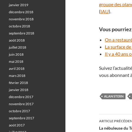
groupe des plan
janvier 2019
(
IAU
).
décembre 2018
novembre 2018
octobre 2018
Vous pourriez 
septembre 2018
On a restauré
août 2018
La surface de
juillet 2018
Il y a 40 ans
juin 2018
mai 2018
Suivez l’actuali
avril 2018
vous abonnant à
mars 2018
février 2018
janvier 2018
ALAN STERN
décembre 2017
novembre 2017
octobre 2017
Navigati
septembre 2017
ARTICLE PRÉCÉDE
août 2017
des
La nébuleuse du Tr