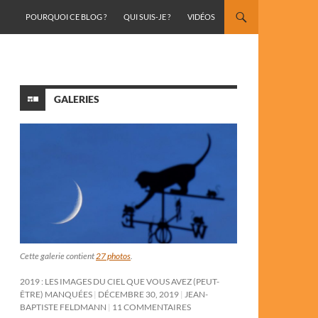
ALLER AU CONTENU
POURQUOI CE BLOG ?
QUI SUIS-JE ?
VIDÉOS
GALERIES
Cette galerie contient
27 photos
.
2019 : LES IMAGES DU CIEL QUE VOUS AVEZ (PEUT-
ÊTRE) MANQUÉES
DÉCEMBRE 30, 2019
JEAN-
BAPTISTE FELDMANN
11 COMMENTAIRES