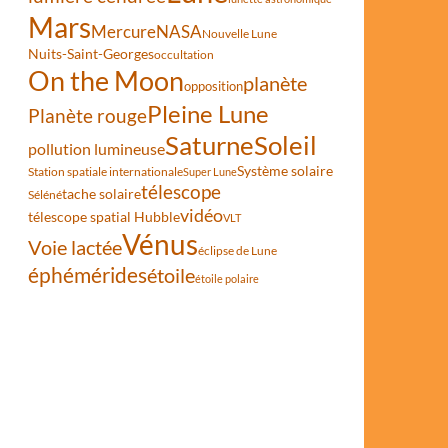
Mars
Mercure
NASA
Nouvelle Lune
Nuits-Saint-Georges
occultation
On the Moon
planète
opposition
Pleine Lune
Planète rouge
Saturne
Soleil
pollution lumineuse
Système solaire
Station spatiale internationale
Super Lune
télescope
tache solaire
Séléné
vidéo
télescope spatial Hubble
VLT
Vénus
Voie lactée
éclipse de Lune
éphémérides
étoile
étoile polaire