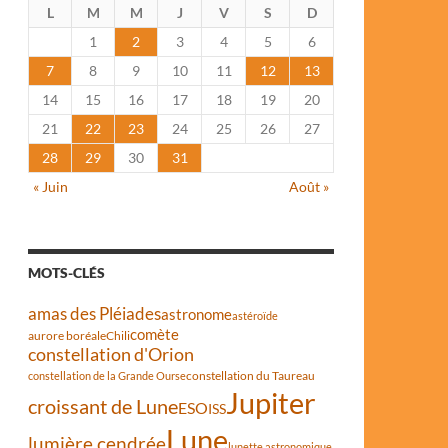
L
M
M
J
V
S
D
1
2
3
4
5
6
7
8
9
10
11
12
13
14
15
16
17
18
19
20
21
22
23
24
25
26
27
28
29
30
31
« Juin
Août »
MOTS-CLÉS
amas des Pléiades
astronome
astéroïde
comète
aurore boréale
Chili
constellation d'Orion
constellation du Taureau
constellation de la Grande Ourse
Jupiter
croissant de Lune
ESO
ISS
Lune
lumière cendrée
lunette astronomique