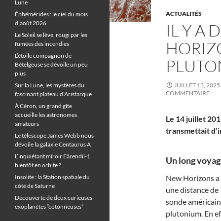
Lune
ACTUALITÉS
Éphémérides : le ciel du mois
d’août 2026
IL Y A
Le Soleil se lève, rougi par les
HORIZ
fumées des incendies
L’étoile compagnon de
PLUTO
Bételgeuse se dévoile un peu
plus
Sur la Lune, les mystères du
JUILLET 13, 2025
COMMENTAIRE
fascinant plateau d’Aristarque
À Céron, un grand gîte
accueille les astronomes
Le 14 juillet 2
amateurs
transmettait d’
Le télescope James Webb nous
dévoile la galaxie Centaurus A
L’inquiétant miroir Eärendil-1
Un long voyag
bientôt en orbite ?
Insolite : la Station spatiale du
New Horizons a s
côté de Saturne
une distance de 
Découverte de deux curieuses
sonde américain
exoplanètes “cotonneuses”
plutonium. En ef