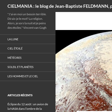
Recherche
CIELMANIA : le blog de Jean-Baptiste FELDMANN, p
"J'ai en moi un besoin terrible.
Dirais-je le mot? La religion.
Alors, je sors la nuit et je peins
des étoiles." Vincent van Gogh
LA LUNE
CIEL ÉTOILÉ
MÉTÉORES
SOLEIL ET PLANÈTES
LES HOMMES ET LE CIEL
ARTICLES RÉCENTS
Éclipse du 12 août : un avion de
la NASA dans l’ombre de la