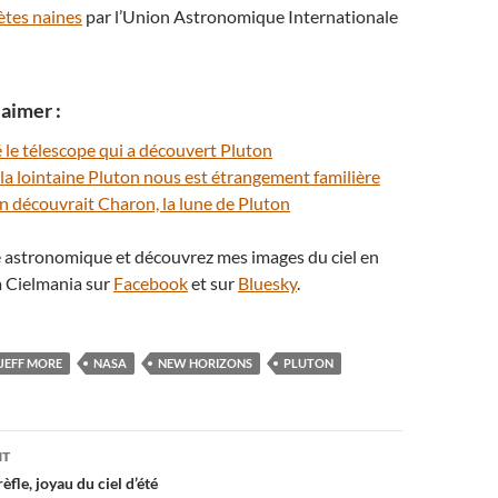
ètes naines
par l’Union Astronomique Internationale
aimer :
 le télescope qui a découvert Pluton
 la lointaine Pluton nous est étrangement familière
 on découvrait Charon, la lune de Pluton
té astronomique et découvrez mes images du ciel en
 Cielmania sur
Facebook
et sur
Bluesky
.
JEFF MORE
NASA
NEW HORIZONS
PLUTON
on
NT
èfle, joyau du ciel d’été