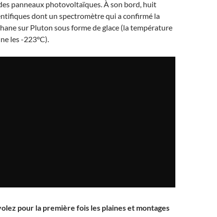
 des panneaux photovoltaïques. À son bord, huit
ntifiques dont un spectromètre qui a confirmé la
hane sur Pluton sous forme de glace (la température
ine les -223°C).
volez pour la première fois
les plaines et montages