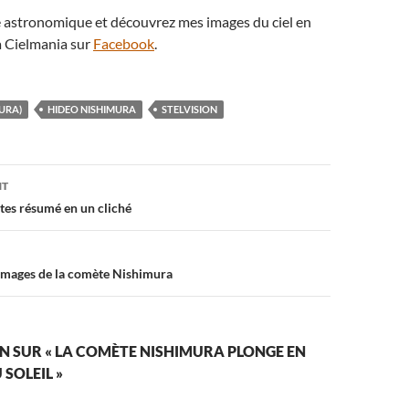
té astronomique et découvrez mes images du ciel en
 Cielmania sur
Facebook
.
MURA)
HIDEO NISHIMURA
STELVISION
on
NT
lites résumé en un cliché
images de la comète Nishimura
N SUR « LA COMÈTE NISHIMURA PLONGE EN
 SOLEIL »