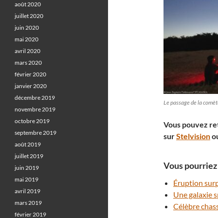
août 2020
juillet 2020
juin 2020
mai 2020
avril 2020
mars 2020
février 2020
janvier 2020
décembre 2019
Le passage de la comè
novembre 2019
octobre 2019
Vous pouvez ret
septembre 2019
sur
Stelvision
ou
août 2019
juillet 2019
Vous pourriez 
juin 2019
mai 2019
Éruption sur
avril 2019
Une galaxie s
mars 2019
Célèbre chas
février 2019