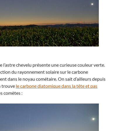
 l’astre chevelu présente une curieuse couleur verte.
l’action du rayonnement solaire sur le carbone
nt dans le noyau cométaire. On sait d’ailleurs depuis
n trouve
le carbone diatomique dans la tête et pas
s comètes :