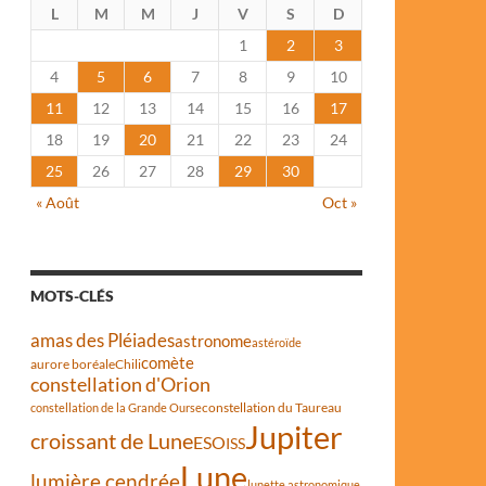
L
M
M
J
V
S
D
1
2
3
4
5
6
7
8
9
10
11
12
13
14
15
16
17
18
19
20
21
22
23
24
25
26
27
28
29
30
« Août
Oct »
MOTS-CLÉS
amas des Pléiades
astronome
astéroïde
comète
aurore boréale
Chili
constellation d'Orion
constellation du Taureau
constellation de la Grande Ourse
Jupiter
croissant de Lune
ESO
ISS
Lune
lumière cendrée
lunette astronomique