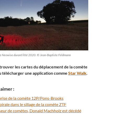
te Neowise durant l’été 2020. © Jean-Baptiste Feldmann
rouver les cartes du déplacement de la comète
 télécharger une application comme
Star Walk
.
aimer :
prise de la comète 12P/Pons-Brooks
pirale dans le sillage de la comète ZTF
seur de comètes, Donald Machholz est décédé