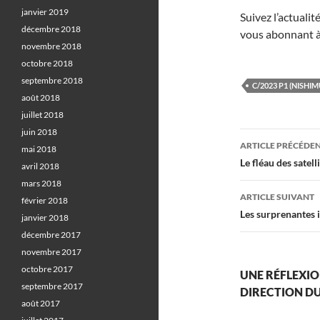
janvier 2019
Suivez l’actuali
décembre 2018
vous abonnant à
novembre 2018
octobre 2018
septembre 2018
C/2023 P1 (NISHI
août 2018
juillet 2018
juin 2018
Navigati
ARTICLE PRÉCÉDE
mai 2018
des
Le fléau des satel
avril 2018
mars 2018
articles
ARTICLE SUIVANT
février 2018
Les surprenantes 
janvier 2018
décembre 2017
novembre 2017
octobre 2017
UNE RÉFLEXIO
septembre 2017
DIRECTION DU
août 2017