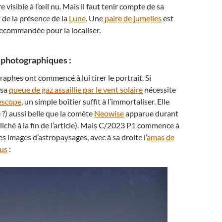
visible à l’œil nu. Mais il faut tenir compte de sa
t de la présence de la
Lune
. Une
paire de jumelles
est
ecommandée pour la localiser.
photographiques :
aphes ont commencé à lui tirer le portrait. Si
 sa
queue de gaz assaillie par le vent solaire
nécessite
escope
, un simple boîtier suffit à l’immortaliser. Elle
 ?) aussi belle que la comète
Neowise
apparue durant
cliché à la fin de l’article). Mais C/2023 P1 commence à
s images d’astropaysages, avec à sa droite l’
amas de
us
: