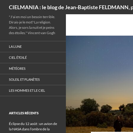
Recherche
CIELMANIA : le blog de Jean-Baptiste FELDMANN, p
"J'ai en moi un besoin terrible.
Dirais-je le mot? La religion.
Alors, je sors la nuit et je peins
des étoiles." Vincent van Gogh
LA LUNE
CIEL ÉTOILÉ
MÉTÉORES
SOLEIL ET PLANÈTES
LES HOMMES ET LE CIEL
ARTICLES RÉCENTS
Éclipse du 12 août : un avion de
la NASA dans l’ombre de la