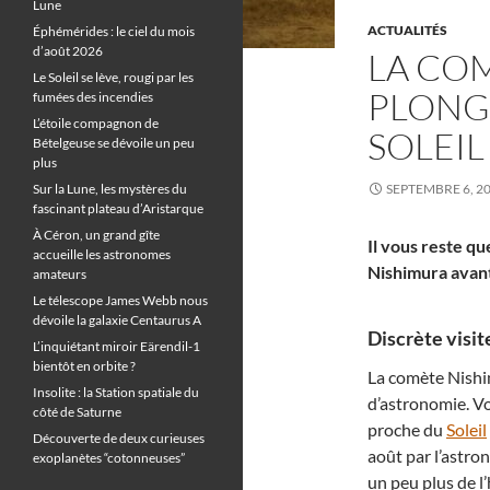
Lune
ACTUALITÉS
Éphémérides : le ciel du mois
d’août 2026
LA CO
Le Soleil se lève, rougi par les
PLONG
fumées des incendies
L’étoile compagnon de
SOLEIL
Bételgeuse se dévoile un peu
plus
Sur la Lune, les mystères du
SEPTEMBRE 6, 2
fascinant plateau d’Aristarque
À Céron, un grand gîte
Il vous reste q
accueille les astronomes
Nishimura avant 
amateurs
Le télescope James Webb nous
dévoile la galaxie Centaurus A
Discrète visit
L’inquiétant miroir Eärendil-1
bientôt en orbite ?
La comète Nishim
Insolite : la Station spatiale du
d’astronomie. Von
côté de Saturne
proche du
Soleil
Découverte de deux curieuses
août par l’astr
exoplanètes “cotonneuses”
un peu plus de l