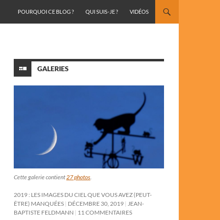
ALLER AU CONTENU
POURQUOI CE BLOG ?
QUI SUIS-JE ?
VIDÉOS
GALERIES
Cette galerie contient
27 photos
.
2019 : LES IMAGES DU CIEL QUE VOUS AVEZ (PEUT-
ÊTRE) MANQUÉES
DÉCEMBRE 30, 2019
JEAN-
BAPTISTE FELDMANN
11 COMMENTAIRES