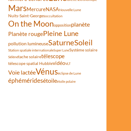
Mars
Mercure
NASA
Nouvelle Lune
Nuits-Saint-Georges
occultation
On the Moon
planète
opposition
Pleine Lune
Planète rouge
Saturne
Soleil
pollution lumineuse
Système solaire
Station spatiale internationale
Super Lune
télescope
tache solaire
Séléné
vidéo
télescope spatial Hubble
VLT
Vénus
Voie lactée
éclipse de Lune
éphémérides
étoile
étoile polaire